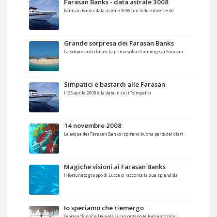
Farasan Banks - data astrale 3008
Farasan Banks data astrale 3008, un folle e divertente
Grande sorpresa dei Farasan Banks
La sorpresa di chi per la prima volta s’immerge ai Farasan
Simpatici e bastardi alle Farasan
Il 25 aprile 2008 è la data in cui i “simpatici
14 novembre 2008
Le acque dei Farasan Banks ispirano buona parte dei diari
Magiche visioni ai Farasan Banks
Il fortunato gruppo di Lucca ci racconta la sua splendida
Io speriamo che riemergo
Sabrina “Pippi” e Daniela ci raccontano le loro emozioni