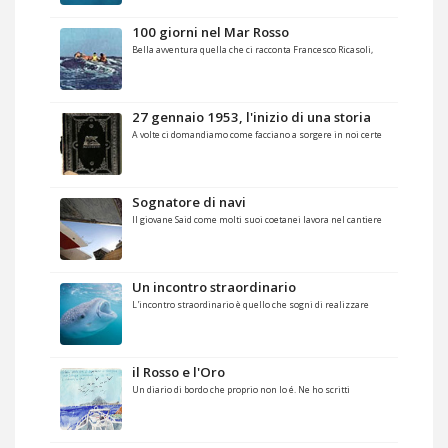
100 giorni nel Mar Rosso
Bella avventura quella che ci racconta Francesco Ricasoli,
27 gennaio 1953, l'inizio di una storia
A volte ci domandiamo come facciano a sorgere in noi certe
Sognatore di navi
Il giovane Said come molti suoi coetanei lavora nel cantiere
Un incontro straordinario
L'incontro straordinario è quello che sogni di realizzare
il Rosso e l'Oro
Un diario di bordo che proprio non lo é. Ne ho scritti