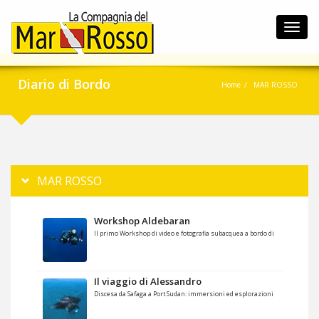
Toggl
navig
Diario di Bordo
Home
MAR ROSSO
MAR ROSSO
Workshop Aldebaran
Il primo Workshop di video e fotografia subacquea a bordo di
Il viaggio di Alessandro
Discesa da Safaga a Port Sudan: immersioni ed esplorazioni