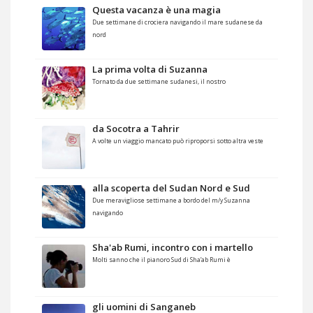
Questa vacanza è una magia
Due settimane di crociera navigando il mare sudanese da
nord
La prima volta di Suzanna
Tornato da due settimane sudanesi, il nostro
da Socotra a Tahrir
A volte un viaggio mancato può riproporsi sotto altra veste
alla scoperta del Sudan Nord e Sud
Due meravigliose settimane a bordo del m/y Suzanna
navigando
Sha'ab Rumi, incontro con i martello
Molti sanno che il pianoro Sud di Sha’ab Rumi è
gli uomini di Sanganeb