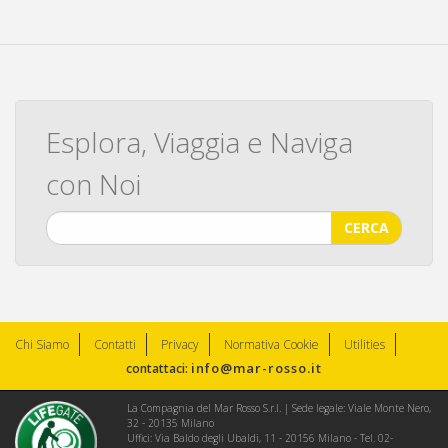
Esplora, Viaggia e Naviga
con Noi
CERCA
Chi Siamo
Contatti
Privacy
Normativa Cookie
Utilities
info@mar-rosso.it
contattaci:
La Compagnia del Mar Rosso S.r.l. | Sede legale: Viale Monte Nero,
32 - 20135 Milano
Uffici: Via Baldo degli Ubaldi, 11 - 20156 Milano - Tel. 02-