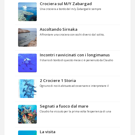
Crociera sul M/Y Zabargad
Una crociera a bordo del m/y Zabargad è sempre
Ascoltando Sirnaka
Affrontare una crociera con occhi diversi dal solito,
Incontri ravvicinati con i longimanus
Il diario di bordo di questo mese ci è pervenuto da Claudio
2 Crociere 1 Storia
Ognuno di noi è abituato ad osservare e interpretare il
Segnati a fuoco dal mare
Claudio ha vissuto per la prima volta l’esperienza di una
La visita