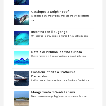
Cassiopea a Dolphin reef
Cassiopea è una meravigiosa medusa che vive appoggiata
sul
Incontro con il dugongo
Un incontro imprevisto nella Marsa di Abu Dabbab a poca
Natale di Pirulino, delfino curioso
Questo racconto ci è stato inviato dall’amico Guglielmo
Emozioni infinite a Brothers e
Dadedalus
L'affascinante itinerario che tocca le Brothers, Daedalus e
Mangrovieto di Wadi Lahami
Da un piccolo seme galleggiante, trasportato dalle onde