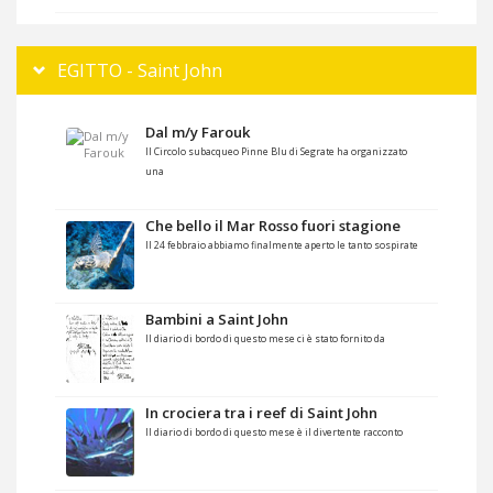
EGITTO - Saint John
Dal m/y Farouk
Il Circolo subacqueo Pinne Blu di Segrate ha organizzato
una
Che bello il Mar Rosso fuori stagione
Il 24 febbraio abbiamo finalmente aperto le tanto sospirate
Bambini a Saint John
Il diario di bordo di questo mese ci è stato fornito da
In crociera tra i reef di Saint John
Il diario di bordo di questo mese è il divertente racconto