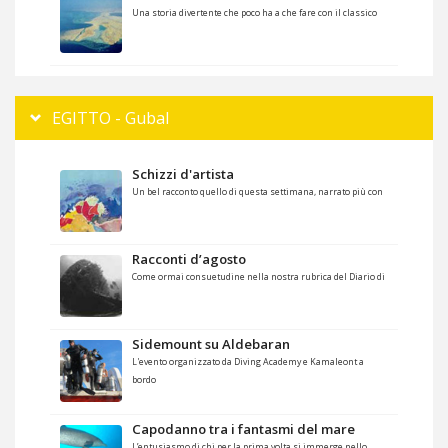
Una storia divertente che poco ha a che fare con il classico
EGITTO - Gubal
Schizzi d'artista
Un bel racconto quello di questa settimana, narrato più con
Racconti d’agosto
Come ormai consuetudine nella nostra rubrica del Diario di
Sidemount su Aldebaran
L'evento organizzato da Diving Academy e Kamaleont a
bordo
Capodanno tra i fantasmi del mare
L’entusiasmo di chi per la prima volta si immerge nello