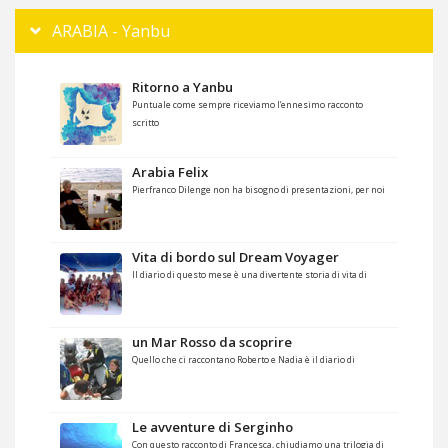
ARABIA - Yanbu
Ritorno a Yanbu
Puntuale come sempre riceviamo l’ennesimo racconto
scritto
Arabia Felix
Pierfranco Dilenge non ha bisogno di presentazioni, per noi
Vita di bordo sul Dream Voyager
Il diario di questo mese è una divertente storia di vita di
un Mar Rosso da scoprire
Quello che ci raccontano Roberto e Nadia è il diario di
Le avventure di Serginho
Con questo racconto di Francesca, chiudiamo una trilogia di