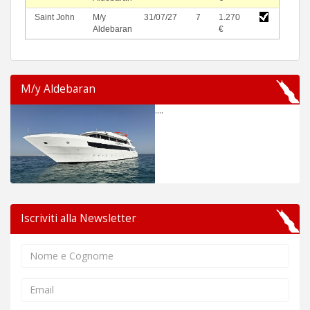
Saint John
M/y
31/07/27
7
1.270
Aldebaran
€
M/y Aldebaran
....
Iscriviti alla Newsletter