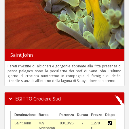
Saint John
Pareti rivestite di alcionari e gorgonie abbinate alla fitta presenza di
pesce pelagico sono la peculiarità dei reef di Saint John. L'ultimo
giorno di crociera nuoteremo in compagnia di famiglie di delfini
stenelle stanziali all’interno della laguna di Sataya dove sosteremo.
EGITTO Crociere Sud
Destinazione
Barca
Partenza
Durata
Prezzo
Dispo
Saint John
M/y
03/10/26
7
1.270
Aldebaran
€