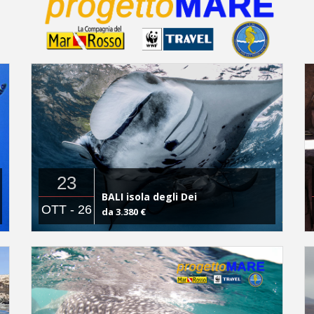
23
BALI isola degli Dei
OTT - 26
da 3.380 €