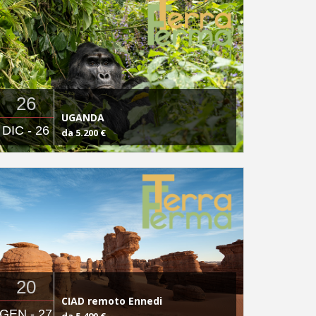
26
UGANDA
DIC - 26
da 5.200 €
20
CIAD remoto Ennedi
GEN - 27