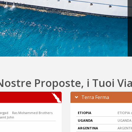
Nostre Proposte, i Tuoi Vi
Terra Ferma
argad
Ras Mohammed Brothers
ETIOPIA
ETIOPIA d
aint John
UGANDA
UGANDA c
ARGENTINA
ARGENTIN