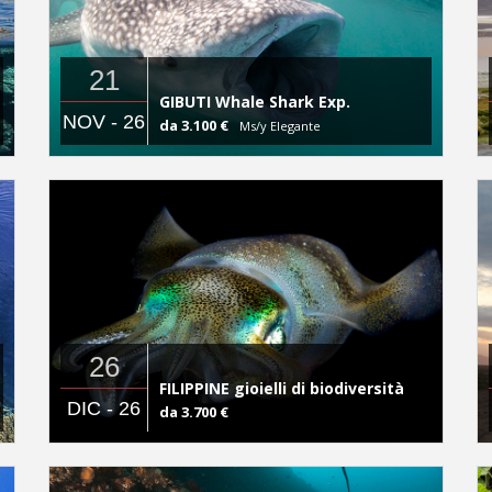
21
GIBUTI Whale Shark Exp.
NOV - 26
da 3.100 €
Ms/y Elegante
26
FILIPPINE gioielli di biodiversità
DIC - 26
da 3.700 €