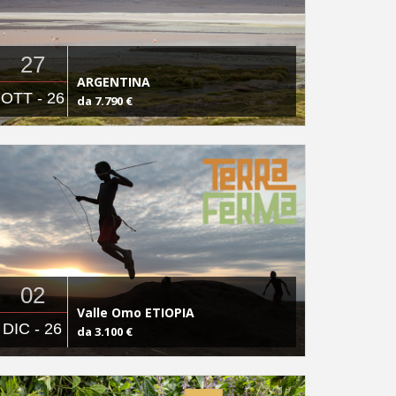
27
ARGENTINA
OTT - 26
da 7.790 €
02
Valle Omo ETIOPIA
DIC - 26
da 3.100 €