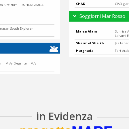
CHAD
CIAD gia
a Kite surf
DA HURGHADA
Soggiorni Mar Rosso
arasan South Explorer
Marsa Alam
Sunrise 
Lahami E
Sharm el Sheikh
Jaz Fanar
Hurghada
Fort Ara
er
Ms/y Elegante
M/y
in Evidenza