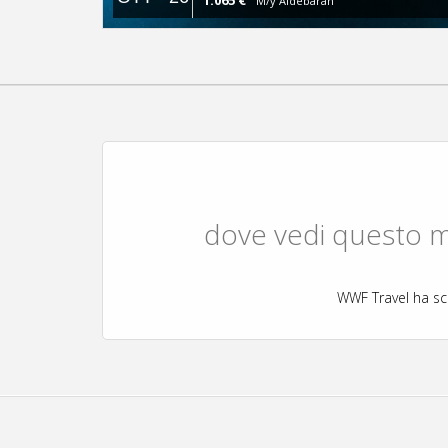
1.065 €
M/y Aldebaran
dove vedi questo ma
WWF Travel ha sc