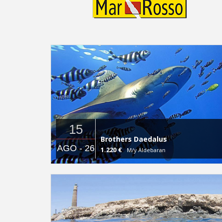
15
Brothers Daedalus
AGO - 26
1.220 €
M/y Aldebaran