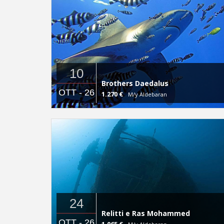
10
Brothers Daedalus
OTT - 26
1.270 €
M/y Aldebaran
24
Relitti e Ras Mohammed
OTT - 26