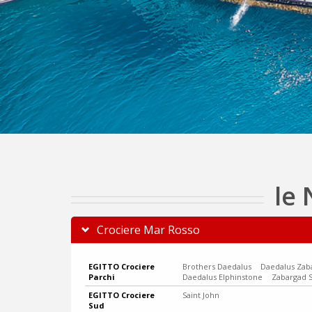
le 
Crociere Mar Rosso
EGITTO Crociere
Brothers Daedalus
Daedalus Zab
Parchi
Daedalus Elphinstone
Zabargad S
EGITTO Crociere
Saint John
Sud