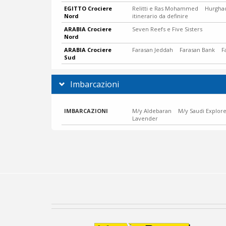
EGITTO Crociere
Relitti e Ras Mohammed
Hurghad
Nord
itinerario da definire
ARABIA Crociere
Seven Reefs e Five Sisters
Nord
ARABIA Crociere
Farasan Jeddah
Farasan Bank
F
Sud
Imbarcazioni
IMBARCAZIONI
M/y Aldebaran
M/y Saudi Explor
Lavender