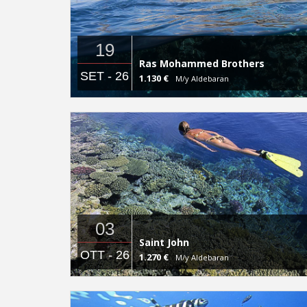
19
Ras Mohammed Brothers
SET - 26
1.130 €
M/y Aldebaran
03
Saint John
OTT - 26
1.270 €
M/y Aldebaran