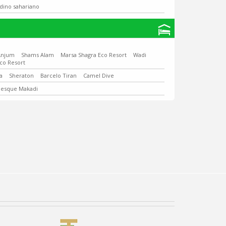
rdino sahariano
Anjum
Shams Alam
Marsa Shagra Eco Resort
Wadi
co Resort
a
Sheraton
Barcelo Tiran
Camel Dive
besque Makadi