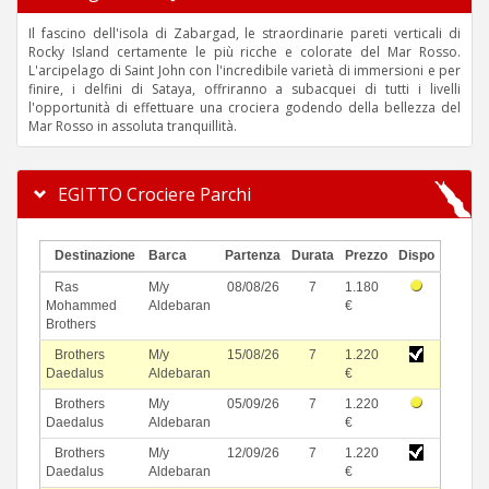
Il fascino dell'isola di Zabargad, le straordinarie pareti verticali di
Rocky Island certamente le più ricche e colorate del Mar Rosso.
L'arcipelago di Saint John con l'incredibile varietà di immersioni e per
finire, i delfini di Sataya, offriranno a subacquei di tutti i livelli
l'opportunità di effettuare una crociera godendo della bellezza del
Mar Rosso in assoluta tranquillità.
EGITTO Crociere Parchi
Destinazione
Barca
Partenza
Durata
Prezzo
Dispo
Ras
M/y
08/08/26
7
1.180
Mohammed
Aldebaran
€
Brothers
Brothers
M/y
15/08/26
7
1.220
Daedalus
Aldebaran
€
Brothers
M/y
05/09/26
7
1.220
Daedalus
Aldebaran
€
Brothers
M/y
12/09/26
7
1.220
Daedalus
Aldebaran
€