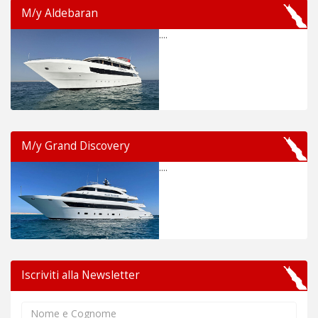
M/y Aldebaran
....
M/y Grand Discovery
....
Iscriviti alla Newsletter