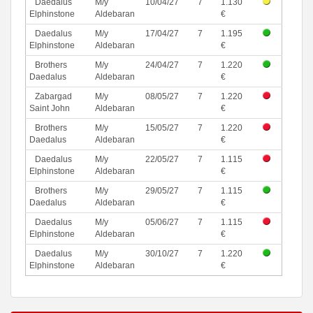
Daedalus
M/y
10/04/27
7
1.130
Elphinstone
Aldebaran
€
Daedalus
M/y
17/04/27
7
1.195
Elphinstone
Aldebaran
€
Brothers
M/y
24/04/27
7
1.220
Daedalus
Aldebaran
€
Zabargad
M/y
08/05/27
7
1.220
Saint John
Aldebaran
€
Brothers
M/y
15/05/27
7
1.220
Daedalus
Aldebaran
€
Daedalus
M/y
22/05/27
7
1.115
Elphinstone
Aldebaran
€
Brothers
M/y
29/05/27
7
1.115
Daedalus
Aldebaran
€
Daedalus
M/y
05/06/27
7
1.115
Elphinstone
Aldebaran
€
Daedalus
M/y
30/10/27
7
1.220
Elphinstone
Aldebaran
€