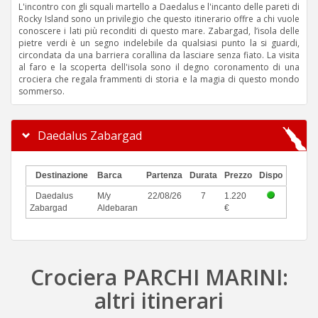
L'incontro con gli squali martello a Daedalus e l'incanto delle pareti di
Rocky Island sono un privilegio che questo itinerario offre a chi vuole
conoscere i lati più reconditi di questo mare. Zabargad, l’isola delle
pietre verdi è un segno indelebile da qualsiasi punto la si guardi,
circondata da una barriera corallina da lasciare senza fiato. La visita
al faro e la scoperta dell'isola sono il degno coronamento di una
crociera che regala frammenti di storia e la magia di questo mondo
sommerso.
Daedalus Zabargad
Destinazione
Barca
Partenza
Durata
Prezzo
Dispo
Daedalus
M/y
22/08/26
7
1.220
Zabargad
Aldebaran
€
Crociera PARCHI MARINI:
altri itinerari