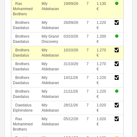
Ras
M/y
19/09/26
7
1.130
Mohammed
Aldebaran
€
Brothers
Brothers
M/y
26/09/26
7
1.220
Daedalus
Aldebaran
€
Brothers
M/y Grand
03/10/26
7
1.200
Daedalus
Discovery
€
Brothers
M/y
10/10/26
7
1.270
Daedalus
Aldebaran
€
Brothers
M/y
31/10/26
7
1.270
Daedalus
Aldebaran
€
Brothers
M/y
14/11/26
7
1.220
Daedalus
Aldebaran
€
Brothers
M/y
21/11/26
7
1.220
Daedalus
Aldebaran
€
Daedalus
M/y
28/11/26
7
1.020
Elphinstone
Aldebaran
€
Ras
M/y
05/12/26
7
1.020
Mohammed
Aldebaran
€
Brothers