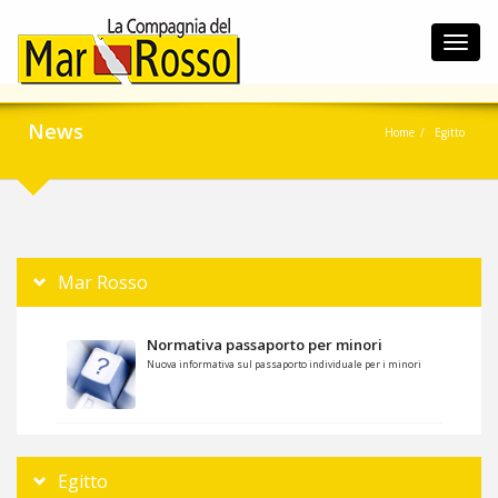
Toggl
navig
News
Home
Egitto
Mar Rosso
Normativa passaporto per minori
Nuova informativa sul passaporto individuale per i minori
Egitto