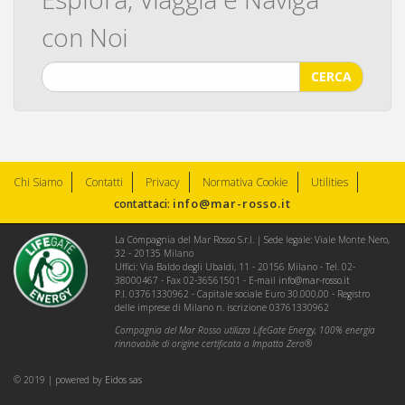
con Noi
CERCA
Chi Siamo
Contatti
Privacy
Normativa Cookie
Utilities
info@mar-rosso.it
contattaci:
La Compagnia del Mar Rosso S.r.l. | Sede legale: Viale Monte Nero,
32 - 20135 Milano
Uffici: Via Baldo degli Ubaldi, 11 - 20156 Milano - Tel. 02-
38000467 - Fax 02-36561501 - E-mail
info@mar-rosso.it
P.I. 03761330962 - Capitale sociale Euro 30.000,00 - Registro
delle imprese di Milano n. iscrizione 03761330962
Compagnia del Mar Rosso utilizza LifeGate Energy, 100% energia
rinnovabile di origine certificata a Impatto Zero®
© 2019 | powered by
Eidos sas