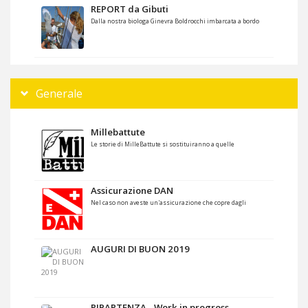
REPORT da Gibuti
Dalla nostra biologa Ginevra Boldrocchi imbarcata a bordo
Generale
Millebattute
Le storie di MilleBattute si sostituiranno a quelle
Assicurazione DAN
Nel caso non aveste un'assicurazione che copre dagli
AUGURI DI BUON 2019
RIPARTENZA - Work in progress