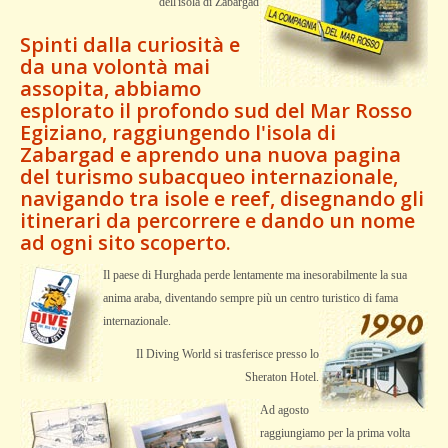
dell'isola di Zabargad
Spinti dalla curiosità e
da una volontà mai
assopita, abbiamo
esplorato il profondo sud del Mar Rosso
Egiziano, raggiungendo l'isola di
Zabargad e aprendo una nuova pagina
del turismo subacqueo internazionale,
navigando tra isole e reef, disegnando gli
itinerari da percorrere e dando un nome
ad ogni sito scoperto.
Il paese di Hurghada perde lentamente ma inesorabilmente la sua
anima araba, diventando sempre più un centro turistico di fama
internazionale.
Il Diving World si trasferisce presso lo
Sheraton Hotel.
Ad agosto
raggiungiamo per la prima
volta