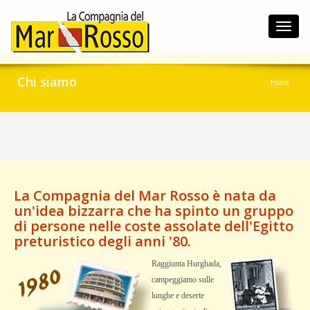
Toggl
navig
Chi siamo
Home
La Compagnia del Mar Rosso è nata da
un'idea bizzarra che ha spinto un gruppo
di persone nelle coste assolate dell'Egitto
preturistico degli anni '80.
Raggiunta Hurghada,
campeggiamo sulle
lunghe e deserte