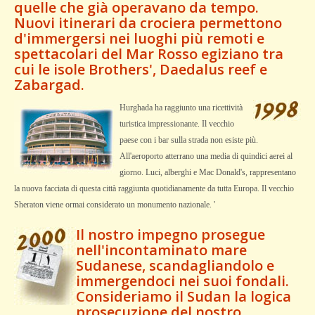
quelle che già operavano da tempo.
Nuovi itinerari da crociera permettono
d'immergersi nei luoghi più remoti e
spettacolari del Mar Rosso egiziano tra
cui le isole Brothers', Daedalus reef e
Zabargad.
Hurghada ha raggiunto una ricettività
turistica impressionante. Il vecchio
paese con i bar sulla strada non esiste più.
All'aeroporto atterrano una media di quindici aerei al
giorno. Luci, alberghi e Mac Donald's, rappresentano
la nuova facciata di questa città raggiunta quotidianamente da tutta Europa. Il vecchio
Sheraton viene ormai considerato un monumento nazionale. '
Il nostro impegno prosegue
nell'incontaminato mare
Sudanese, scandagliandolo e
immergendoci nei suoi fondali.
Consideriamo il Sudan la logica
prosecuzione del nostro