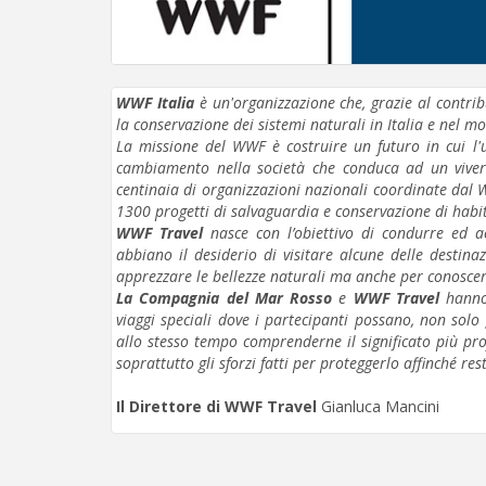
WWF Italia
è un'organizzazione che, grazie al contrib
la conservazione dei sistemi naturali in Italia e nel m
La missione del WWF è costruire un futuro in cui l
cambiamento nella società che conduca ad un vivere
centinaia di organizzazioni nazionali coordinate dal W
1300 progetti di salvaguardia e conservazione di habita
WWF Travel
nasce con l’obiettivo di condurre ed a
abbiano il desiderio di visitare alcune delle destin
apprezzare le bellezze naturali ma anche per conoscere
La Compagnia del Mar Rosso
e
WWF Travel
hanno 
viaggi speciali dove i partecipanti possano, non sol
allo stesso tempo comprenderne il significato più pro
soprattutto gli sforzi fatti per proteggerlo affinché res
Il Direttore di WWF Travel
Gianluca Mancini