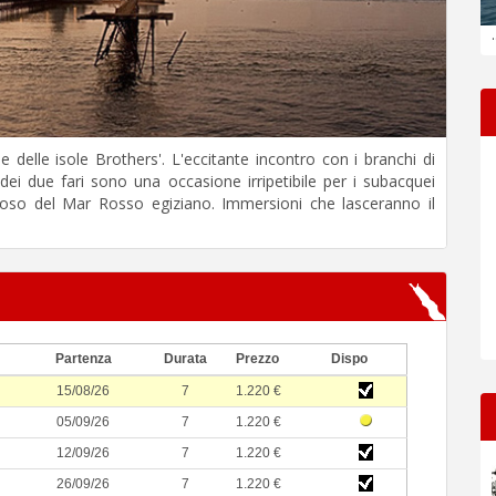
.
ie delle isole Brothers'. L'eccitante incontro con i branchi di
ei due fari sono una occasione irripetibile per i subacquei
rioso del Mar Rosso egiziano. Immersioni che lasceranno il
Partenza
Durata
Prezzo
Dispo
15/08/26
7
1.220 €
05/09/26
7
1.220 €
12/09/26
7
1.220 €
26/09/26
7
1.220 €