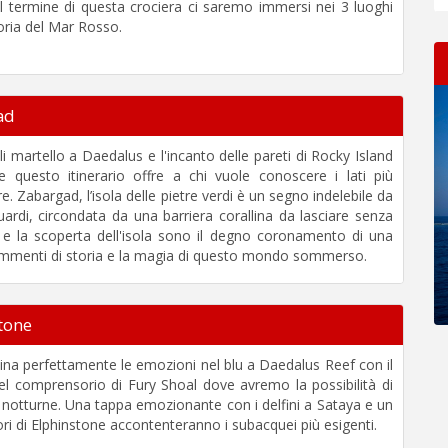
Al termine di questa crociera ci saremo immersi nei 3 luoghi
oria del Mar Rosso.
ad
li martello a Daedalus e l'incanto delle pareti di Rocky Island
e questo itinerario offre a chi vuole conoscere i lati più
e. Zabargad, l’isola delle pietre verdi è un segno indelebile da
guardi, circondata da una barriera corallina da lasciare senza
ro e la scoperta dell'isola sono il degno coronamento di una
rammenti di storia e la magia di questo mondo sommerso.
tone
ina perfettamente le emozioni nel blu a Daedalus Reef con il
l comprensorio di Fury Shoal dove avremo la possibilità di
notturne. Una tappa emozionante con i delfini a Sataya e un
anori di Elphinstone accontenteranno i subacquei più esigenti.