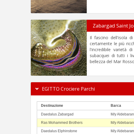
Zabargad Saint J
Il fascino dell'isola 
certamente le più ricc
l'incredibile varietà 
subacquei di tutti i l
bellezza del Mar Rosso 
EGITTO Crociere Parchi
Destinazione
Barca
Daedalus Zabargad
M/y Aldebaran
Ras Mohammed Brothers
M/y Aldebaran
Daedalus Elphinstone
M/y Aldebaran