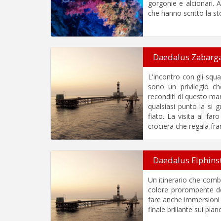
gorgonie e alcionari. 
che hanno scritto la st
Daedalus Zabarg
L'incontro con gli squa
sono un privilegio ch
reconditi di questo mar
qualsiasi punto la si 
fiato. La visita al fa
crociera che regala f
Daedalus Elphins
Un itinerario che comb
colore prorompente de
fare anche immersioni 
finale brillante sui pi