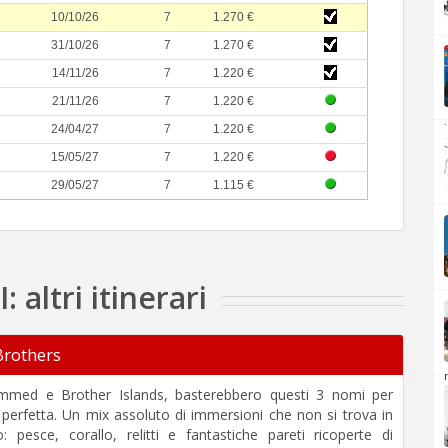
10/10/26
7
1.270 €
31/10/26
7
1.270 €
14/11/26
7
1.220 €
21/11/26
7
1.220 €
.
24/04/27
7
1.220 €
15/05/27
7
1.220 €
29/05/27
7
1.115 €
altri itinerari
rothers
med e Brother Islands, basterebbero questi 3 nomi per
ra perfetta. Un mix assoluto di immersioni che non si trova in
o: pesce, corallo, relitti e fantastiche pareti ricoperte di