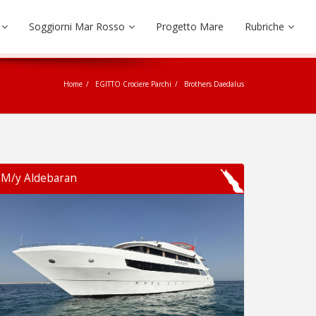
Soggiorni Mar Rosso
Progetto Mare
Rubriche
Home
EGITTO Crociere Parchi
Brothers Daedalus
M/y Aldebaran