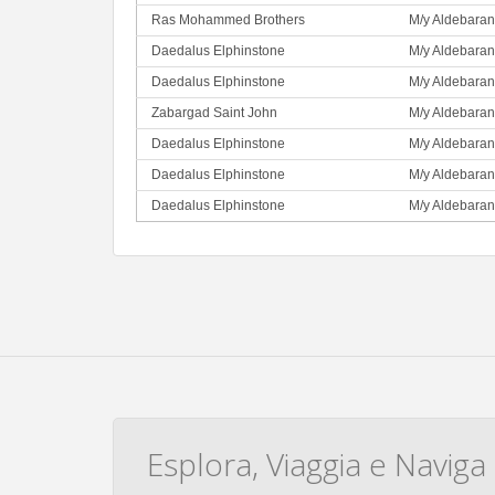
Ras Mohammed Brothers
M/y Aldebaran
Daedalus Elphinstone
M/y Aldebaran
Daedalus Elphinstone
M/y Aldebaran
Zabargad Saint John
M/y Aldebaran
Daedalus Elphinstone
M/y Aldebaran
Daedalus Elphinstone
M/y Aldebaran
Daedalus Elphinstone
M/y Aldebaran
Esplora, Viaggia e Naviga