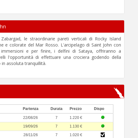
ohn
di Zabargad, le straordinarie pareti verticali di Rocky Island
he e colorate del Mar Rosso. L'arcipelago di Saint John con
di immersioni e per finire, i delfini di Sataya, offriranno a
ivelli l'opportunità di effettuare una crociera godendo della
in assoluta tranquillità.
Partenza
Durata
Prezzo
Dispo
22/08/26
7
1.220 €
19/09/26
7
1.130 €
28/11/26
7
1.020 €