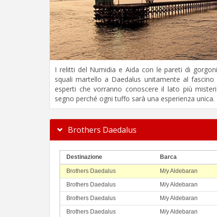
I relitti del Numidia e Aida con le pareti di gorgon
squali martello a Daedalus unitamente al fascino d
esperti che vorranno conoscere il lato più miste
segno perché ogni tuffo sarà una esperienza unica.
Brothers Daedalus
Destinazione
Barca
Brothers Daedalus
M/y Aldebaran
Brothers Daedalus
M/y Aldebaran
Brothers Daedalus
M/y Aldebaran
Brothers Daedalus
M/y Aldebaran