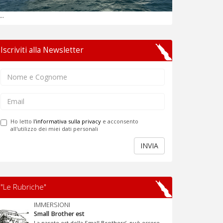
...
Iscriviti alla Newsletter
Ho letto
l'informativa sulla privacy
e acconsento
all'utilizzo dei miei dati personali
INVIA
"Le Rubriche"
IMMERSIONI
Small Brother est
La parete est della Small Brothers’, può essere