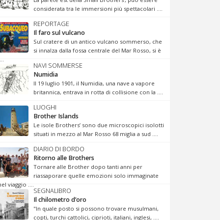
considerata tra le immersioni più spettacolari ....
REPORTAGE
Il faro sul vulcano
Sul cratere di un antico vulcano sommerso, che
si innalza dalla fossa centrale del Mar Rosso, si è
...
NAVI SOMMERSE
Numidia
Il 19 luglio 1901, il Numidia, una nave a vapore
britannica, entrava in rotta di collisione con la ....
LUOGHI
Brother Islands
Le isole Brothers’ sono due microscopici isolotti
situati in mezzo al Mar Rosso 68 miglia a sud ....
DIARIO DI BORDO
Ritorno alle Brothers
Tornare alle Brother dopo tanti anni per
riassaporare quelle emozioni solo immaginate
nel viaggio ....
SEGNALIBRO
Il chilometro d’oro
"In quale posto si possono trovare musulmani,
copti, turchi cattolici, ciprioti, italiani, inglesi, ....