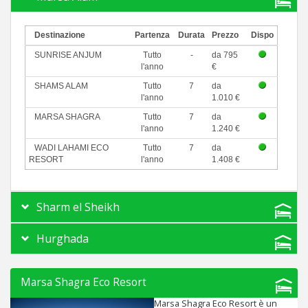
Destinazione
Partenza
Durata
Prezzo
Dispo
SUNRISE ANJUM
Tutto
-
da 795
l'anno
€
SHAMS ALAM
Tutto
7
da
l'anno
1.010 €
MARSA SHAGRA
Tutto
7
da
l'anno
1.240 €
WADI LAHAMI ECO
Tutto
7
da
RESORT
l'anno
1.408 €
Sharm el Sheikh
Hurghada
Marsa Shagra Eco Resort
Marsa Shagra Eco Resort è un