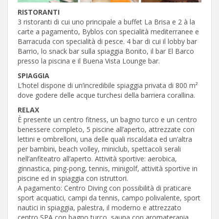
RISTORANTI
3 ristoranti di cui uno principale a buffet La Brisa e 2 à la
carte a pagamento, Byblos con specialità mediterranee e
Barracuda con specialità di pesce. 4 bar di cui il lobby bar
Barrio, lo snack bar sulla spiaggia Bonito, il bar El Barco
presso la piscina e il Buena Vista Lounge bar.
SPIAGGIA
L’hotel dispone di un’incredibile spiaggia privata di 800 m²
dove godere delle acque turchesi della barriera corallina.
RELAX
È presente un centro fitness, un bagno turco e un centro
benessere completo, 5 piscine all’aperto, attrezzate con
lettini e ombrelloni, una delle quali riscaldata ed un’altra
per bambini, beach volley, miniclub, spettacoli serali
nell’anfiteatro all’aperto. Attività sportive: aerobica,
ginnastica, ping-pong, tennis, minigolf, attività sportive in
piscine ed in spiaggia con istruttori.
A pagamento: Centro Diving con possibilità di praticare
sport acquatici, campi da tennis, campo polivalente, sport
nautici in spiaggia, palestra, il moderno e attrezzato
centro SPA con bagno turco, sauna con aromaterapia,