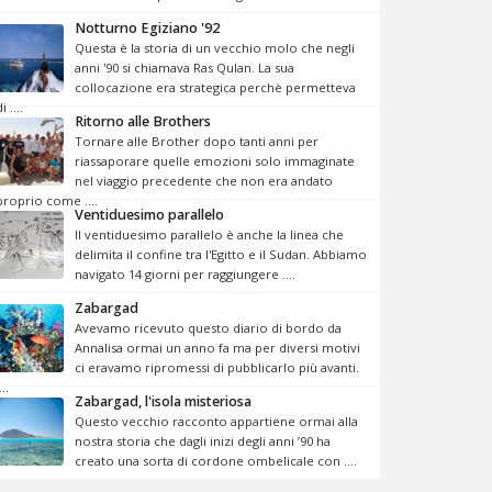
Notturno Egiziano '92
Questa è la storia di un vecchio molo che negli
anni '90 si chiamava Ras Qulan. La sua
collocazione era strategica perchè permetteva
i ....
Ritorno alle Brothers
Tornare alle Brother dopo tanti anni per
riassaporare quelle emozioni solo immaginate
nel viaggio precedente che non era andato
proprio come ....
Ventiduesimo parallelo
Il ventiduesimo parallelo è anche la linea che
delimita il confine tra l'Egitto e il Sudan. Abbiamo
navigato 14 giorni per raggiungere ....
Zabargad
Avevamo ricevuto questo diario di bordo da
Annalisa ormai un anno fa ma per diversi motivi
ci eravamo ripromessi di pubblicarlo più avanti.
...
Zabargad, l'isola misteriosa
Questo vecchio racconto appartiene ormai alla
nostra storia che dagli inizi degli anni ’90 ha
creato una sorta di cordone ombelicale con ....