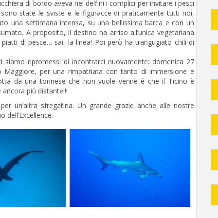
chiera di bordo aveva nei delfini i complici per invitare i pesci
 sono state le sviste e le figuracce di praticamente tutti noi,
suto una settimana intensa, su una bellissima barca e con un
mato. A proposito, il destino ha arriso all’unica vegetariana
piatti di pesce… sai, la linea! Poi però ha trangugiato chili di
ci siamo ripromessi di incontrarci nuovamente: domenica 27
ago Maggiore, per una rimpatriata con tanto di immersione e
otta da una torinese che non vuole venire è che il Ticino è
 ancora più distante!!!
 per un’altra sfregatina. Un grande grazie anche alle nostre
 dell’Excellence.