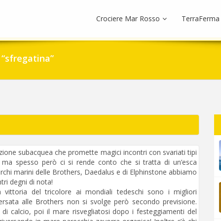
Crociere Mar Rosso
TerraFerma
 “sfregatina”
azione subacquea che promette magici incontri con svariati tipi
, ma spesso però ci si rende conto che si tratta di un’esca
i parchi marini delle Brothers, Daedalus e di Elphinstone abbiamo
ri degni di nota!
ittoria del tricolore ai mondiali tedeschi sono i migliori
rsata alle Brothers non si svolge però secondo previsione.
di calcio, poi il mare risvegliatosi dopo i festeggiamenti del