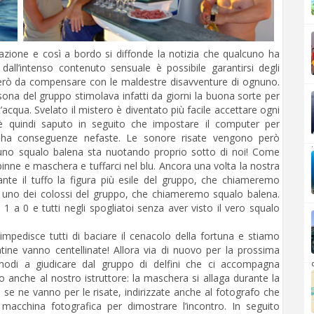
zione e così a bordo si diffonde la notizia che qualcuno ha
ll’intenso contenuto sensuale è possibile garantirsi degli
però da compensare con le maldestre disavventure di ognuno.
ona del gruppo stimolava infatti da giorni la buona sorte per
acqua. Svelato il mistero è diventato più facile accettare ogni
i è quindi saputo in seguito che impostare il computer per
 ha conseguenze nefaste. Le sonore risate vengono però
.
: uno squalo balena sta nuotando proprio sotto di noi! Come
pinne e maschera e tuffarci nel blu. Ancora una volta la nostra
nte il tuffo la figura più esile del gruppo, che chiameremo
di uno dei colossi del gruppo, che chiameremo squalo balena.
 1 a 0 e tutti negli spogliatoi senza aver visto il vero squalo
mpedisce tutti di baciare il cenacolo della fortuna e stiamo
tine vanno centellinate! Allora via di nuovo per la prossima
 modi a giudicare dal gruppo di delfini che ci accompagna
d
 anche al nostro istruttore: la maschera si allaga durante la
se ne vanno per le risate, indirizzate anche al fotografo che
acchina fotografica per dimostrare l’incontro. In seguito