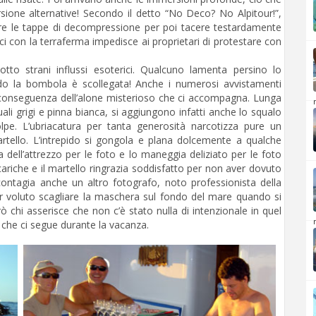
ione alternative! Secondo il detto “No Deco? No Alpitour!”,
are le tappe di decompressione per poi tacere testardamente
ci con la terraferma impedisce ai proprietari di protestare con
to strani influssi esoterici. Qualcuno lamenta persino lo
do la bombola è scollegata! Anche i numerosi avvistamenti
conseguenza dell’alone misterioso che ci accompagna. Lunga
i squali grigi e pinna bianca, si aggiungono infatti anche lo squalo
olpe. L’ubriacatura per tanta generosità narcotizza pure un
rtello. L’intrepido si gongola e plana dolcemente a qualche
a dell’attrezzo per le foto e lo maneggia deliziato per le foto
cariche e il martello ringrazia soddisfatto per non aver dovuto
ia contagia anche un altro fotografo, noto professionista della
r voluto scagliare la maschera sul fondo del mare quando si
ò chi asserisce che non c’è stato nulla di intenzionale in quel
 che ci segue durante la vacanza.