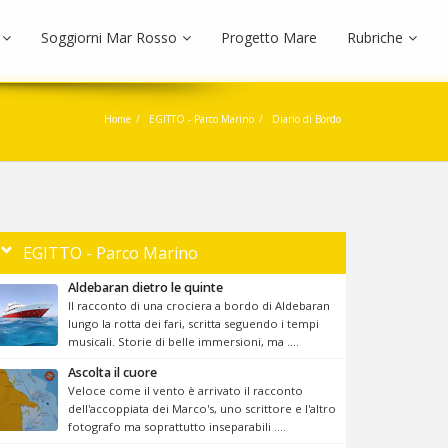
Soggiorni Mar Rosso
Progetto Mare
Rubriche
Home
EGITTO - Parco Marino
Diario di Bordo
EGITTO - Parco Marino
Aldebaran dietro le quinte
Il racconto di una crociera a bordo di Aldebaran
lungo la rotta dei fari, scritta seguendo i tempi
musicali. Storie di belle immersioni, ma ....
Ascolta il cuore
Veloce come il vento è arrivato il racconto
dell'accoppiata dei Marco's, uno scrittore e l'altro
fotografo ma soprattutto inseparabili ....