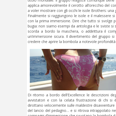
titolo mondiale. Il gruppo reagisce comunque bene r
applica amorevolmente il cerotto all’orecchio del co
a voler mostrare con gli occhi le isole Brothers: una
Finalmente si raggiungono le isole e il malessere si
con la prima immersione. Dire che tutto si svolge 
bugia: non siamo esempi da antologia e le sviste si 
scorda a bordo la maschera, o addirittura il co
un’immersione sicura. Il divertimento del gruppo si
credere che aprire la bombola a notevole profondità f
Di ritorno a bordo dell’Excellence le descrizioni de
avvistatori e con la celata frustrazione di chi si
dirottano velocemente sulle maldestre disavventure deg
del lancio del pedagno… e si ritrova intrappolato ne
compagni d’immersione che svuotano la bombola dall