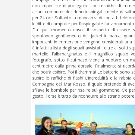
non impedisce di proseguire con tecniche di immers
alcuni computer decidono inspiegabilmente di salt
per 24 ore. Soltanto la mancanza di contatti telefoni
le ditte di computer per l’inspiegabile funzionamento.
Da quel momento nasce il sospetto di essere sot
spontaneo gonfiamento del jacket in barca, quan
importanti in immersione vengono considerati una 
è infatti la lista degli squali avvistati: oltre ai solit
martello, l’albimarginatus e il magnifico squalo v
fotografo, sotto il cui naso viene a nuotare un ma
centimetro dalla pinna dorsale. Finalmente si ricord
che potrà esibire. Poi il dramma! Le batterie sono s
subire le raffiche di flash! L’incredulità e la rabb
Compagnia del Mar Rosso, il quale pretende di ave
sfilava le bombole per risalire sul gommone. C’è per
gesto. Forse è tutto da ricondurre allo strano potere