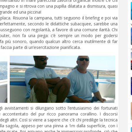
iversando in mare parecchia zavorra organica! Inoltre c’è chi
mpagno e si ritrova con una pupilla dilatata a dismisura, quasi
 grande ed una piccina!
 placa. Risuona la campana, tutti seguono il briefing e poi via
perfettamente, secondo le didattiche subacquee, sarebbe una
susseguono con regolarità, a favore di una comune ilarità. Chi
mputer, non fa una piega: c’è sempre un modo per godersi
 fa più sonoro, quando qualcun altro cerca inutilmente di far
accia parte di un’esercitazione pianificata.
gli avvistamenti si dilungano sotto l’entusiasmo dei fortunati
 è accontentato del pur ricco panorama corallino. I discorsi
li altri. Così si viene a sapere che c’è chi predilige la tecnica
lla sagola, appeso per una pinna a 1m dalla superficie, con i
e risate. Poi arrivano anche le immersioni profonde, ciò che