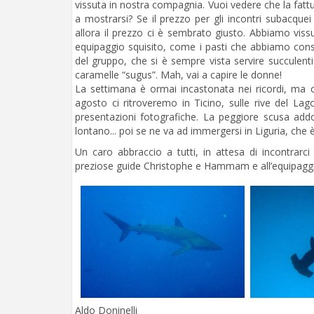
vissuta in nostra compagnia. Vuoi vedere che la fattuc
a mostrarsi? Se il prezzo per gli incontri subacquei
allora il prezzo ci è sembrato giusto. Abbiamo vis
equipaggio squisito, come i pasti che abbiamo consu
del gruppo, che si è sempre vista servire succulenti 
caramelle “sugus”. Mah, vai a capire le donne!
La settimana è ormai incastonata nei ricordi, ma 
agosto ci ritroveremo in Ticino, sulle rive del L
presentazioni fotografiche. La peggiore scusa add
lontano... poi se ne va ad immergersi in Liguria, che è
Un caro abbraccio a tutti, in attesa di incontrarci
preziose guide Christophe e Hammam e all’equipaggio
Aldo Doninelli