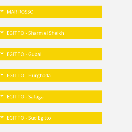
MAR ROSSO
EGITTO - Sharm el Sheikh
EGITTO - Gubal
EGITTO - Hurghada
EGITTO - Safaga
EGITTO - Sud Egitto