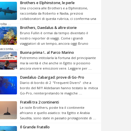
Brothers e Elphinstone, le perle
Una crociera alle Brothers e a Elphinstone,
raccontata da Roberto e Nadia, preziosi
collaboratori di questa rubrica, ci conferma una
volta ....
Brothers, Daedalus & altre storie
Bruno Fullin è ormai da tempo diventato il
nostro reporter di viaggi. Come i grandi
viaggiatori di un tempo, ancora oggi Bruno
racconta, ....
Buona prima !.. al Parco Marino
Potremmo intitolarla la fortuna del principiante
ma la verità è che anche in Egitto si possono
ancora vivere emozioni vere. Leggere per ....
Daedalus-Zabargad: prove di Go-Pro
Diario di bordo di 2 "Frequent Divers" che a
bordo del M/Y Aldebaran hanno testato la mitica
Go-Pro, reinterpretando le magiche ....
Fratelli tra 2 continenti
Le isole Brothers, poste tra il continente
africano e quello asiatico: tra Egitto e Arabia
Saudita, sono state in passato protagoniste di ....
Il Grande Fratello