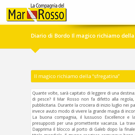
Diario di Bordo Il magico richiamo della
Il magico richiamo della “sfregatina”
Quante volte, sarà capitato di leggere di una destin
di pesce? Il Mar Rosso non fa difetto alla regola
pubblicitaria. Durante la crociera di inizio luglio ne
invece avuto modo di vivere la grande magia di incont
La buona compagnia, il lussuoso Excellence e la v
presupposti per una promettente vacanza. La trave
Dapprima il blocco al porto di Galeb dopo la finale 