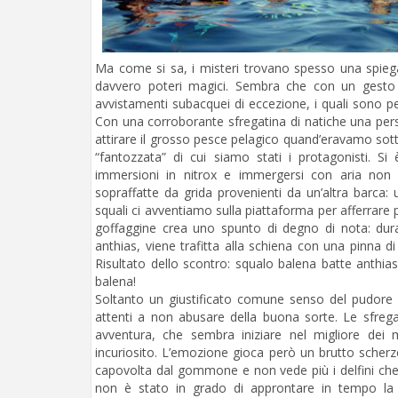
Ma come si sa, i misteri trovano spesso una spiega
davvero poteri magici. Sembra che con un gesto da
avvistamenti subacquei di eccezione, i quali sono 
Con una corroborante sfregatina di natiche una pers
attirare il grosso pesce pelagico quand’eravamo sott’
“fantozzata” di cui siamo stati i protagonisti. S
immersioni in nitrox e immergersi con aria non
sopraffatte da grida provenienti da un’altra barca
squali ci avventiamo sulla piattaforma per afferrare 
goffaggine crea uno spunto di degno di nota: dura
anthias, viene trafitta alla schiena con una pinna 
Risultato dello scontro: squalo balena batte anthias
balena!
Soltanto un giustificato comune senso del pudore i
attenti a non abusare della buona sorte. Le sfrega
avventura, che sembra iniziare nel migliore dei
incuriosito. L’emozione gioca però un brutto scherzo
capovolta dal gommone e non vede più i delfini che 
non è stato in grado di approntare in tempo la m