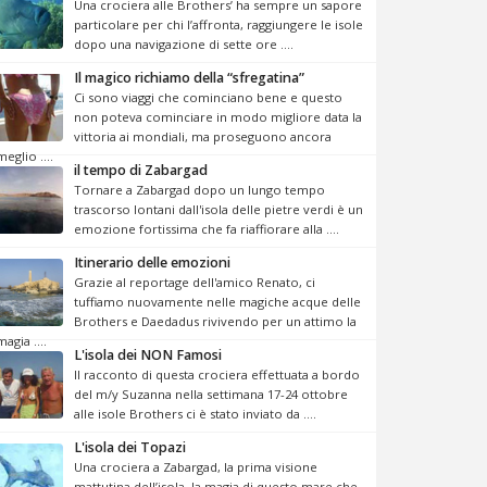
Una crociera alle Brothers’ ha sempre un sapore
particolare per chi l’affronta, raggiungere le isole
dopo una navigazione di sette ore ....
Il magico richiamo della “sfregatina”
Ci sono viaggi che cominciano bene e questo
non poteva cominciare in modo migliore data la
vittoria ai mondiali, ma proseguono ancora
meglio ....
il tempo di Zabargad
Tornare a Zabargad dopo un lungo tempo
trascorso lontani dall'isola delle pietre verdi è un
emozione fortissima che fa riaffiorare alla ....
Itinerario delle emozioni
Grazie al reportage dell'amico Renato, ci
tuffiamo nuovamente nelle magiche acque delle
Brothers e Daedadus rivivendo per un attimo la
magia ....
L'isola dei NON Famosi
Il racconto di questa crociera effettuata a bordo
del m/y Suzanna nella settimana 17-24 ottobre
alle isole Brothers ci è stato inviato da ....
L'isola dei Topazi
Una crociera a Zabargad, la prima visione
mattutina dell’isola, la magia di questo mare che