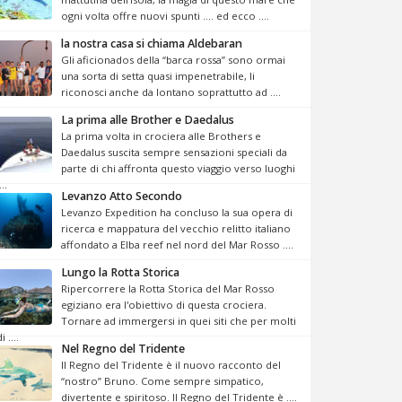
ogni volta offre nuovi spunti …. ed ecco ....
la nostra casa si chiama Aldebaran
Gli aficionados della “barca rossa” sono ormai
una sorta di setta quasi impenetrabile, li
riconosci anche da lontano soprattutto ad ....
La prima alle Brother e Daedalus
La prima volta in crociera alle Brothers e
Daedalus suscita sempre sensazioni speciali da
parte di chi affronta questo viaggio verso luoghi
...
Levanzo Atto Secondo
Levanzo Expedition ha concluso la sua opera di
ricerca e mappatura del vecchio relitto italiano
affondato a Elba reef nel nord del Mar Rosso ....
Lungo la Rotta Storica
Ripercorrere la Rotta Storica del Mar Rosso
egiziano era l'obiettivo di questa crociera.
Tornare ad immergersi in quei siti che per molti
i ....
Nel Regno del Tridente
Il Regno del Tridente è il nuovo racconto del
“nostro” Bruno. Come sempre simpatico,
divertente e spiritoso. Il Regno del Tridente è ....