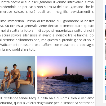
uerrita caccia al suo asciugamano divenuto introvabile. Ormai
hiedendole se per caso non si tratta dell’asciugamano che lei
erose sviste, chissà quali altri magnifici avvistamenti ci
time immersioni. Prima di trasferirci sul gommone la nostra
d
ana. Su richiesta generale viene deciso di immortalare questo
noi si scatta la foto e … di colpo si materializza sotto di noi il
ra scivola silenziosa in avanti e indietro tra le barche, poi
 al termine dell’immersione, ma questo si prende gioco di noi e
Praticamente nessuno osa tuffarsi con maschera e boccaglio
embrano soddisfare tutti.
.
ell’Excellence fende l’acqua nella baia di Port Galeb e veniamo
nsenatura, quasi a volerci ringraziare per la simpatica settimana