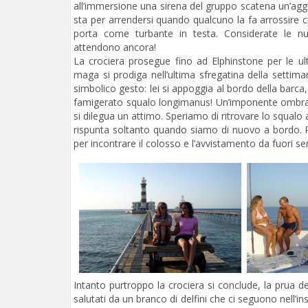
all’immersione una sirena del gruppo scatena un’agg
sta per arrendersi quando qualcuno la fa arrossire c
porta come turbante in testa. Considerate le num
attendono ancora!
La crociera prosegue fino ad Elphinstone per le ul
maga si prodiga nell’ultima sfregatina della settim
simbolico gesto: lei si appoggia al bordo della barca, 
famigerato squalo longimanus! Un’imponente ombra scu
si dilegua un attimo. Speriamo di ritrovare lo squalo
rispunta soltanto quando siamo di nuovo a bordo. 
per incontrare il colosso e l’avvistamento da fuori s
Intanto purtroppo la crociera si conclude, la prua d
salutati da un branco di delfini che ci seguono nell’i