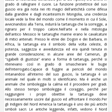
grado di rallegrare il cuore. La funzione protettrice del suo
guscio era già nota nei riti magici dell'antichità come difesa
dalla grandine e dagli incantesimi.In Mongolia, una credenza
locale vede la fine del mondo come il momento in cui il Sole,
avvicinandosi alla Terra, indurrà la tartaruga che la sorregge, a
rigirarsi per il troppo calore.Nell'arte e nella mitologia
dell'antico Messico le tartarughe marine erano le cavalcature
di mitici antenati. Presso le etnie dei Dogon e dei Barbara, in
Africa, la tartaruga era il simbolo della volta celeste, di
potenza, saggezza e avvedutezza ed era quindi tenuta in
grande considerazione; in alcune aree del Camerun, gli
"sgabelli di giustizia" erano a forma di tartaruga, perché si
ritenevano così in grado di smascherare le bugie
dell'interrogato.Capace di fuggire ai pericoli del mondo
rintanandosi all'interno del suo guscio, la tartaruga è un
animale nel quale in molti si identificano. Ma è anche un
animale che simboleggia la calma ed il procedere per gradi.
Allo stesso tempo simboleggia il coraggio, perché per
raggiungere i propri obiettivi la tartaruga deve
necessariamente uscire dal guscio ed affrontare il mondo.Per
gli Indigeni del Nord America la tartaruga è uno dei più antichi
simboli sacri. Le antiche leggende, infatti, vedono il Nord