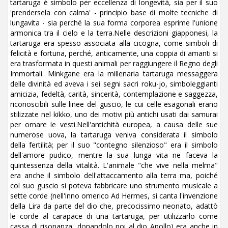
tartaruga è simbolo per eccellenza di longevità, sia per il suo
'prendersela con calma' - principio base di molte tecniche di
lungavita - sia perché la sua forma corporea esprime l'unione
armonica tra il cielo e la terra.Nelle descrizioni giapponesi, la
tartaruga era spesso associata alla cicogna, come simboli di
felicità e fortuna, perché, anticamente, una coppia di amanti si
era trasformata in questi animali per raggiungere il Regno degli
Immortali. Minkgane era la millenaria tartaruga messaggera
delle divinità ed aveva i sei segni sacri roku-jo, simboleggianti
amicizia, fedeltà, carità, sincerità, contemplazione e saggezza,
riconoscibili sulle linee del guscio, le cui celle esagonali erano
stilizzate nel kikko, uno dei motivi più antichi usati dai samurai
per ornare le vesti.Nell'antichità europea, a causa delle sue
numerose uova, la tartaruga veniva considerata il simbolo
della fertilità; per il suo "contegno silenzioso" era il simbolo
dell'amore pudico, mentre la sua lunga vita ne faceva la
quintessenza della vitalità. L'animale "che vive nella melma"
era anche il simbolo dell'attaccamento alla terra ma, poiché
col suo guscio si poteva fabbricare uno strumento musicale a
sette corde (nell'inno omerico Ad Hermes, si canta l'invenzione
della Lira da parte del dio che, precocissimo neonato, adattò
le corde al carapace di una tartaruga, per utilizzarlo come
cassa di risonanza, donandolo poi al dio Apollo) era anche in