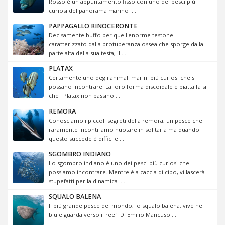
Rosso è un appuntamento fisso con uno dei pesci più
curiosi del panorama marino ....
PAPPAGALLO RINOCERONTE
Decisamente buffo per quell'enorme testone
caratterizzato dalla protuberanza ossea che sporge dalla
parte alta della sua testa, il ....
PLATAX
Certamente uno degli animali marini più curiosi che si
possano incontrare. La loro forma discoidale e piatta fa si
che i Platax non passino ....
REMORA
Conosciamo i piccoli segreti della remora, un pesce che
raramente incontriamo nuotare in solitaria ma quando
questo succede è difficile ....
SGOMBRO INDIANO
Lo sgombro indiano è uno dei pesci più curiosi che
possiamo incontrare. Mentre è a caccia di cibo, vi lascerà
stupefatti per la dinamica ....
SQUALO BALENA
Il più grande pesce del mondo, lo squalo balena, vive nel
blu e guarda verso il reef. Di Emilio Mancuso ....