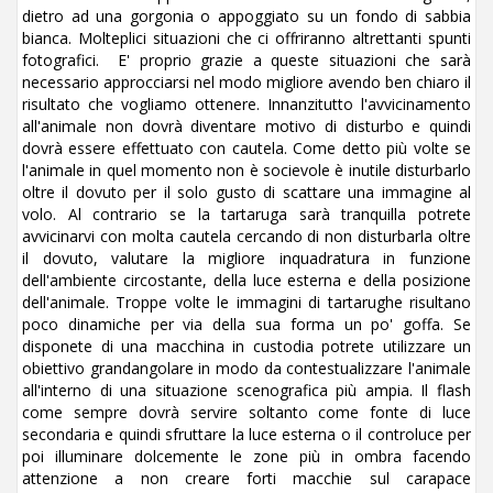
dietro ad una gorgonia o appoggiato su un fondo di sabbia
bianca. Molteplici situazioni che ci offriranno altrettanti spunti
fotografici. E' proprio grazie a queste situazioni che sarà
necessario approcciarsi nel modo migliore avendo ben chiaro il
risultato che vogliamo ottenere. Innanzitutto l'avvicinamento
all'animale non dovrà diventare motivo di disturbo e quindi
dovrà essere effettuato con cautela. Come detto più volte se
l'animale in quel momento non è socievole è inutile disturbarlo
oltre il dovuto per il solo gusto di scattare una immagine al
volo. Al contrario se la tartaruga sarà tranquilla potrete
avvicinarvi con molta cautela cercando di non disturbarla oltre
il dovuto, valutare la migliore inquadratura in funzione
dell'ambiente circostante, della luce esterna e della posizione
dell'animale. Troppe volte le immagini di tartarughe risultano
poco dinamiche per via della sua forma un po' goffa. Se
disponete di una macchina in custodia potrete utilizzare un
obiettivo grandangolare in modo da contestualizzare l'animale
all'interno di una situazione scenografica più ampia. Il flash
come sempre dovrà servire soltanto come fonte di luce
secondaria e quindi sfruttare la luce esterna o il controluce per
poi illuminare dolcemente le zone più in ombra facendo
attenzione a non creare forti macchie sul carapace