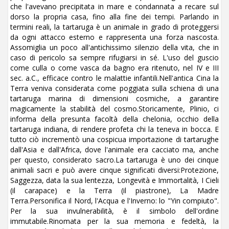
che l'avevano precipitata in mare e condannata a recare sul
dorso la propria casa, fino alla fine dei tempi. Parlando in
termini reali, la tartaruga è un animale in grado di proteggersi
da ogni attacco esterno e rappresenta una forza nascosta.
Assomiglia un poco all'antichissimo silenzio della vita, che in
caso di pericolo sa sempre rifugiarsi in sé. L'uso del guscio
come culla o come vasca da bagno era ritenuto, nel IV e III
sec. a.C., efficace contro le malattie infantili.Nell'antica Cina la
Terra veniva considerata come poggiata sulla schiena di una
tartaruga marina di dimensioni cosmiche, a garantire
magicamente la stabilità del cosmo.Storicamente, Plinio, ci
informa della presunta facoltà della chelonia, occhio della
tartaruga indiana, di rendere profeta chi la teneva in bocca. E
tutto ciò incrementò una cospicua importazione di tartarughe
dall'Asia e dall'Africa, dove l'animale era cacciato ma, anche
per questo, considerato sacro.La tartaruga è uno dei cinque
animali sacri e può avere cinque significati diversi:Protezione,
Saggezza, data la sua lentezza, Longevità e Immortalità, I Cieli
(il carapace) e la Terra (il piastrone), La Madre
Terra.Personifica il Nord, l'Acqua e l'Inverno: lo "Yin compiuto".
Per la sua invulnerabilità, è il simbolo dell'ordine
immutabile.Rinomata per la sua memoria e fedeltà, la