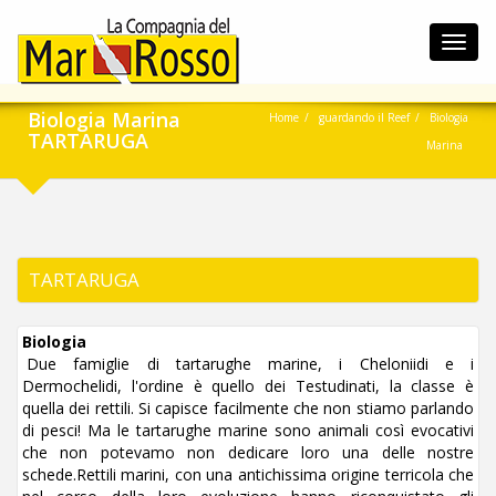
Toggl
navig
Biologia Marina
Home
guardando il Reef
Biologia
TARTARUGA
Marina
TARTARUGA
Biologia
Due famiglie di tartarughe marine, i Cheloniidi e i
Dermochelidi, l'ordine è quello dei Testudinati, la classe è
quella dei rettili. Si capisce facilmente che non stiamo parlando
di pesci! Ma le tartarughe marine sono animali così evocativi
che non potevamo non dedicare loro una delle nostre
schede.Rettili marini, con una antichissima origine terricola che