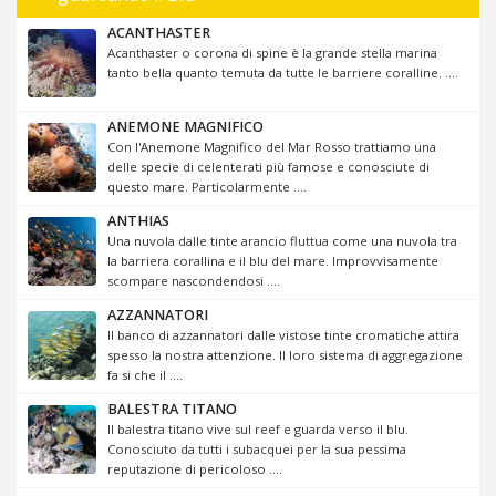
ACANTHASTER
Acanthaster o corona di spine è la grande stella marina
tanto bella quanto temuta da tutte le barriere coralline. ....
ANEMONE MAGNIFICO
Con l'Anemone Magnifico del Mar Rosso trattiamo una
delle specie di celenterati più famose e conosciute di
questo mare. Particolarmente ....
ANTHIAS
Una nuvola dalle tinte arancio fluttua come una nuvola tra
la barriera corallina e il blu del mare. Improvvisamente
scompare nascondendosi ....
AZZANNATORI
Il banco di azzannatori dalle vistose tinte cromatiche attira
spesso la nostra attenzione. Il loro sistema di aggregazione
fa si che il ....
BALESTRA TITANO
Il balestra titano vive sul reef e guarda verso il blu.
Conosciuto da tutti i subacquei per la sua pessima
reputazione di pericoloso ....