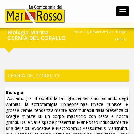
Toggl
navig
Biologia Marina
Home
guardando il Blu
Biologia
CERNIA DEL CORALLO
Marina
CERNIA DEL CORALLO
Biologia
Abbiamo già introdotto la famiglia dei Serranidi parlando degli
Anthias, la sottofamiglia Epinephelinae invece riunisce le
grosse cernie, tendenzialmente accomunabili dalla presenza di
scaglie minute su un corpo massiccio con testa e bocca
grandi. Delle varie specie presenti in Mar Rosso indubbiamente
una delle più evocative è Plectopomus Pessuliferus Marisrubri,