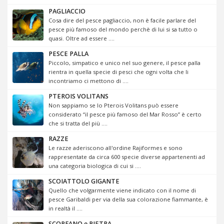
PAGLIACCIO
Cosa dire del pesce pagliaccio, non è facile parlare del
pesce più famoso del mondo perchè di lui si sa tutto o
quasi. Oltre ad essere ....
PESCE PALLA
Piccolo, simpatico e unico nel suo genere, il pesce palla
rientra in quella specie di pesci che ogni volta che li
incontriamo ci mettono di ....
PTEROIS VOLITANS
Non sappiamo se lo Pterois Volitans può essere
considerato “il pesce più famoso del Mar Rosso” è certo
che si tratta del più ....
RAZZE
Le razze aderiscono all'ordine Rajiformes e sono
rappresentate da circa 600 specie diverse appartenenti ad
una categoria biologica di cui si ....
SCOIATTOLO GIGANTE
Quello che volgarmente viene indicato con il nome di
pesce Garibaldi per via della sua colorazione fiammante, è
in realtà il ....
SCORFANO e PIETRA