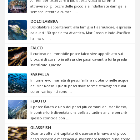
Al reef per osservare il blu questa volta lo faremo
attraverso gli occhi delle piccole e indaffarate damigelle
sempre intente a curare i ....
DOLCILABBRA
Dolcilabbra appartenenti alla famiglia Haemulidae, espressa
da quasi 130 specie tra Atlantico, Mar Rosso e Indo-Pacifico
hanno un ....
FALCO
Il curioso ed immobile pesce falco vive appollaiato sui
blocchi di corallo in attesa che passi davanti a lui la preda
sacrificale. Questo ....
FARFALLA
Innumerevoli varietà di pesci farfalla nuotano nelle acque
del Mar Rosso. Questi pesci dalle forme stravaganti e dai
colori variopinti sono ....
FLAUTO
Il pesce flauto è uno dei pesci più comuni del Mar Rosso,
incontrarlo è diventata una bella abitudine anche perchè
spesso coincide con ....
GLASSFISH
Quante volte ci è capitato di osservare la nuvola di piccoli
pesci sospesa a mezz'acqua, galleggiare leggera quasi fosse