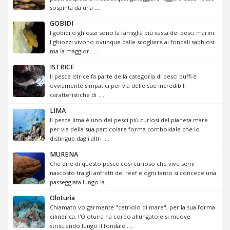
sospinta da una ....
GOBIDI
I gobidi o ghiozzi sono la famiglia più vasta dei pesci marini.
I ghiozzi vivono ovunque dalle scogliere ai fondali sabbiosi
ma la maggior ....
ISTRICE
Il pesce Istrice fa parte della categoria di pesci buffi e
ovviamente simpatici per via delle sue incredibili
caratteristiche di ....
LIMA
Il pesce lima è uno dei pesci più curiosi del pianeta mare
per via della sua particolare forma romboidale che lo
distingue dagli altri ....
MURENA
Che dire di questo pesce così curioso che vive semi
nascosto tra gli anfratti del reef e ogni tanto si concede una
passeggiata lungo la ....
Oloturia
Chiamato volgarmente "cetriolo di mare", per la sua forma
cilindrica, l'Oloturia ha corpo allungato e si muove
strisciando lungo il fondale ....