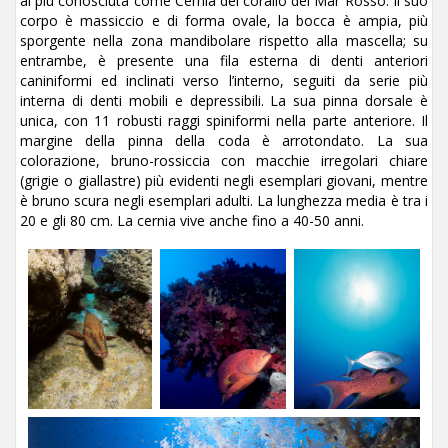
ai più conosciuta come Cernia del corallo del Mar Rosso. Il suo
corpo è massiccio e di forma ovale, la bocca è ampia, più
sporgente nella zona mandibolare rispetto alla mascella; su
entrambe, è presente una fila esterna di denti anteriori
caniniformi ed inclinati verso l’interno, seguiti da serie più
interna di denti mobili e depressibili. La sua pinna dorsale è
unica, con 11 robusti raggi spiniformi nella parte anteriore. Il
margine della pinna della coda è arrotondato. La sua
colorazione, bruno-rossiccia con macchie irregolari chiare
(grigie o giallastre) più evidenti negli esemplari giovani, mentre
è bruno scura negli esemplari adulti. La lunghezza media è tra i
20 e gli 80 cm. La cernia vive anche fino a 40-50 anni.