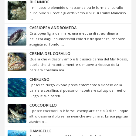
BLENNIDE
Il minuscolo blennide si nasconde tra le forme di corallo
duro, vive sul reef e guarda verso il blu: Di Emilio Mancuso
....
CASSIOPEA ANDROMEDA
Cassiopea figlia del mare, una medusa di straordinaria
bellezza dagli innumerevoli colori e trasparenze, che vive
adagiata sul fondo ....
CERNIA DEL CORALLO
Quella che vi descriviamo è la classica cernia del Mar Rosso,
quella che si incontra mentre si muove a ridosso della
barriera corallina ma ....
CHIRURGO
I pesci chirurgo vivono prevalentemente a ridosso della
barriera corallina, si possono incontrare sul top del reef o
lungo le sue pareti. ....
COCCODRILLO
Il pesce coccodrillo è forse l'esemplare che più di chiunque
altro osserva il blu senza neanche avvicinarsi. La sua pigrizia
atavica o ....
DAMIGELLE