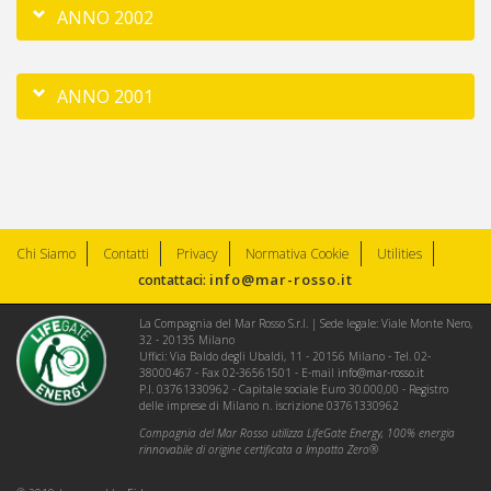
ANNO 2002
ANNO 2001
Chi Siamo
Contatti
Privacy
Normativa Cookie
Utilities
info@mar-rosso.it
contattaci:
La Compagnia del Mar Rosso S.r.l. | Sede legale: Viale Monte Nero,
32 - 20135 Milano
Uffici: Via Baldo degli Ubaldi, 11 - 20156 Milano - Tel. 02-
38000467 - Fax 02-36561501 - E-mail
info@mar-rosso.it
P.I. 03761330962 - Capitale sociale Euro 30.000,00 - Registro
delle imprese di Milano n. iscrizione 03761330962
Compagnia del Mar Rosso utilizza LifeGate Energy, 100% energia
rinnovabile di origine certificata a Impatto Zero®