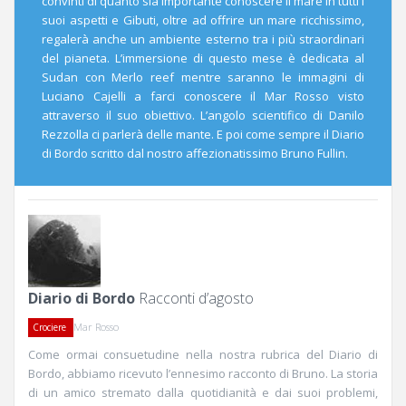
convinti di quanto sia importante conoscere il mare in tutti i
suoi aspetti e Gibuti, oltre ad offrire un mare ricchissimo,
regalerà anche un ambiente esterno tra i più straordinari
del pianeta. L’immersione di questo mese è dedicata al
Sudan con Merlo reef mentre saranno le immagini di
Luciano Cajelli a farci conoscere il Mar Rosso visto
attraverso il suo obiettivo. L’angolo scientifico di Danilo
Rezzolla ci parlerà delle mante. E poi come sempre il Diario
di Bordo scritto dal nostro affezionatissimo Bruno Fullin.
Diario di Bordo
Racconti d’agosto
Mar Rosso
Crociere
Come ormai consuetudine nella nostra rubrica del Diario di
Bordo, abbiamo ricevuto l’ennesimo racconto di Bruno. La storia
di un amico stremato dalla quotidianità e dai suoi problemi,