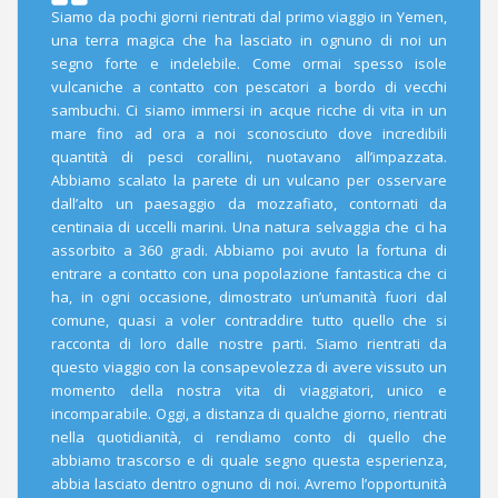
Siamo da pochi giorni rientrati dal primo viaggio in Yemen,
una terra magica che ha lasciato in ognuno di noi un
segno forte e indelebile. Come ormai spesso isole
vulcaniche a contatto con pescatori a bordo di vecchi
sambuchi. Ci siamo immersi in acque ricche di vita in un
mare fino ad ora a noi sconosciuto dove incredibili
quantità di pesci corallini, nuotavano all’impazzata.
Abbiamo scalato la parete di un vulcano per osservare
dall’alto un paesaggio da mozzafiato, contornati da
centinaia di uccelli marini. Una natura selvaggia che ci ha
assorbito a 360 gradi. Abbiamo poi avuto la fortuna di
entrare a contatto con una popolazione fantastica che ci
ha, in ogni occasione, dimostrato un’umanità fuori dal
comune, quasi a voler contraddire tutto quello che si
racconta di loro dalle nostre parti. Siamo rientrati da
questo viaggio con la consapevolezza di avere vissuto un
momento della nostra vita di viaggiatori, unico e
incomparabile. Oggi, a distanza di qualche giorno, rientrati
nella quotidianità, ci rendiamo conto di quello che
abbiamo trascorso e di quale segno questa esperienza,
abbia lasciato dentro ognuno di noi. Avremo l’opportunità