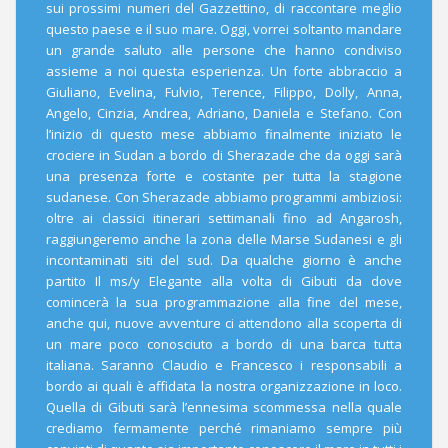
sui prossimi numeri del Gazzettino, di raccontare meglio
questo paese e il suo mare. Oggi, vorrei soltanto mandare
un grande saluto alle persone che hanno condiviso
assieme a noi questa esperienza. Un forte abbraccio a
Giuliano, Evelina, Fulvio, Terence, Filippo, Dolly, Anna,
Angelo, Cinzia, Andrea, Adriano, Daniela e Stefano. Con
l’inizio di questo mese abbiamo finalmente iniziato le
crociere in Sudan a bordo di Sherazade che da oggi sarà
una presenza forte e costante per tutta la stagione
sudanese. Con Sherazade abbiamo programmi ambiziosi:
oltre ai classici itinerari settimanali fino ad Angarosh,
raggiungeremo anche la zona delle Marse Sudanesi e gli
incontaminati siti del sud. Da qualche giorno è anche
partito Il ms/y Elegante alla volta di Gibuti da dove
comincerà la sua programmazione alla fine del mese,
anche qui, nuove avventure ci attendono alla scoperta di
un mare poco conosciuto a bordo di una barca tutta
italiana. Saranno Claudio e Francesco i responsabili a
bordo ai quali è affidata la nostra organizzazione in loco.
Quella di Gibuti sarà l’ennesima scommessa nella quale
crediamo fermamente perché rimaniamo sempre più