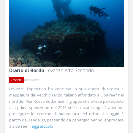
Diario di Bordo
Levanzo Atto Secondo
Mar Rosso
Crociere
Levanzo Expedition ha concluso la sua opera di ricerca e
mappatura del vecchio relitto italiano affondato a Elba reef nel
nord del Mar Rosso Sudanese. Il gruppo che aveva partecipato
alla prima spedizione del 2013 si è ritrovato dopo 2 anni per
proseguire le ricerche di mappatura del relitto. Il viaggio è
partito da Daedalus, passando da Zabargad per poi approdare
a Elba reef.
leggi articolo