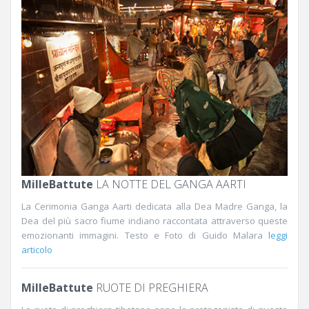
MilleBattute
LA NOTTE DEL GANGA AARTI
La Cerimonia Ganga Aarti dedicata alla Dea Madre Ganga, la
Dea del più sacro fiume indiano raccontata attraverso queste
emozionanti immagini. Testo e Foto di Guido Malara
leggi
articolo
MilleBattute
RUOTE DI PREGHIERA