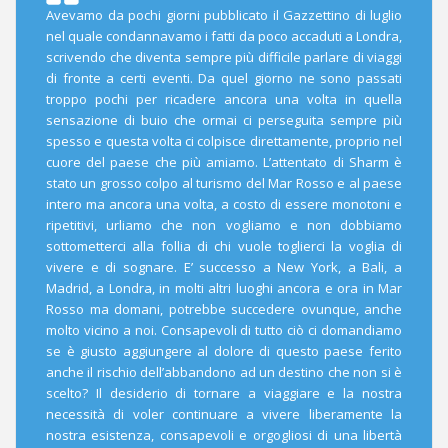
Avevamo da pochi giorni pubblicato il Gazzettino di luglio
nel quale condannavamo i fatti da poco accaduti a Londra,
scrivendo che diventa sempre più difficile parlare di viaggi
di fronte a certi eventi. Da quel giorno ne sono passati
troppo pochi per ricadere ancora una volta in quella
sensazione di buio che ormai ci perseguita sempre più
spesso e questa volta ci colpisce direttamente, proprio nel
cuore del paese che più amiamo. L’attentato di Sharm è
stato un grosso colpo al turismo del Mar Rosso e al paese
intero ma ancora una volta, a costo di essere monotoni e
ripetitivi, urliamo che non vogliamo e non dobbiamo
sottometterci alla follia di chi vuole toglierci la voglia di
vivere e di sognare. E’ successo a New York, a Bali, a
Madrid, a Londra, in molti altri luoghi ancora e ora in Mar
Rosso ma domani, potrebbe succedere ovunque, anche
molto vicino a noi. Consapevoli di tutto ciò ci domandiamo
se è giusto aggiungere al dolore di questo paese ferito
anche il rischio dell’abbandono ad un destino che non si è
scelto? Il desiderio di tornare a viaggiare e la nostra
necessità di voler continuare a vivere liberamente la
nostra esistenza, consapevoli e orgogliosi di una libertà