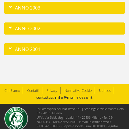
ANNO 2003
ANNO 2002
ANNO 2001
Chi Siamo
Contatti
Privacy
Normativa Cookie
Utilities
info@mar-rosso.it
contattaci:
La Compagnia del Mar Rosso S.r.l. | Sede legale: Viale Monte Nero,
32 - 20135 Milano
Uffici: Via Baldo degli Ubaldi, 11 - 20156 Milano - Tel. 02-
38000467 - Fax 02-36561501 - E-mail
info@mar-rosso.it
P.I. 03761330962 - Capitale sociale Euro 30.000,00 - Registro