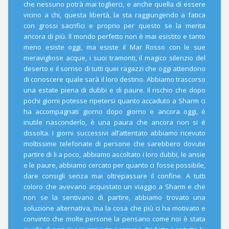
che nessuno potrà mai toglierci, e anche quella di essere
vicino a chi, questa libertà, la sta raggiungendo a fatica
con grossi sacrifici e proprio per questo se la merita
ancora di più. Il mondo perfetto non è mai esistito e tanto
meno esiste oggi, ma esiste il Mar Rosso con le sue
meravigliose acque, i suoi tramonti, il magico silenzio del
deserto e il sorriso di tutti quei ragazzi che oggi attendono
di conoscere quale sarà il loro destino. Abbiamo trascorso
una estate piena di dubbi e di paure. Il rischio che dopo
pochi giorni potesse ripetersi quanto accaduto a Sharm ci
ha accompagnati giorno dopo giorno e ancora oggi, è
inutile nasconderlo, è una paura che ancora non si è
dissolta. I giorni successivi all’attentato abbiamo ricevuto
moltissime telefonate di persone che sarebbero dovute
partire di li a poco, abbiamo ascoltato i loro dubbi, le ansie
e le paure, abbiamo cercato per quanto ci fosse possibile,
dare consigli senza mai oltrepassare il confine. A tutti
coloro che avevano acquistato un viaggio a Sharm e che
non se la sentivano di partire, abbiamo trovato una
soluzione alternativa, ma la cosa che più ci ha motivato e
convinto che molte persone la pensano come noi è stata