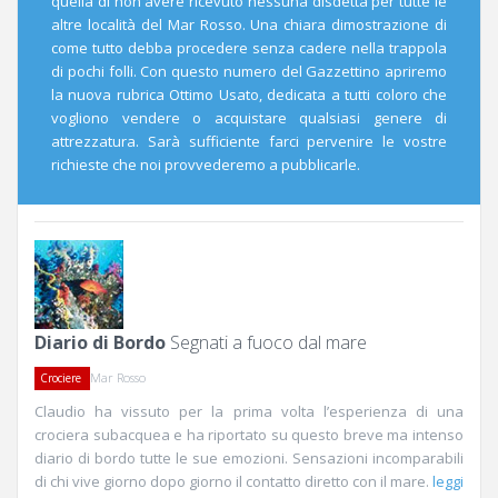
quella di non avere ricevuto nessuna disdetta per tutte le
altre località del Mar Rosso. Una chiara dimostrazione di
come tutto debba procedere senza cadere nella trappola
di pochi folli. Con questo numero del Gazzettino apriremo
la nuova rubrica Ottimo Usato, dedicata a tutti coloro che
vogliono vendere o acquistare qualsiasi genere di
attrezzatura. Sarà sufficiente farci pervenire le vostre
richieste che noi provvederemo a pubblicarle.
Diario di Bordo
Segnati a fuoco dal mare
Mar Rosso
Crociere
Claudio ha vissuto per la prima volta l’esperienza di una
crociera subacquea e ha riportato su questo breve ma intenso
diario di bordo tutte le sue emozioni. Sensazioni incomparabili
di chi vive giorno dopo giorno il contatto diretto con il mare.
leggi