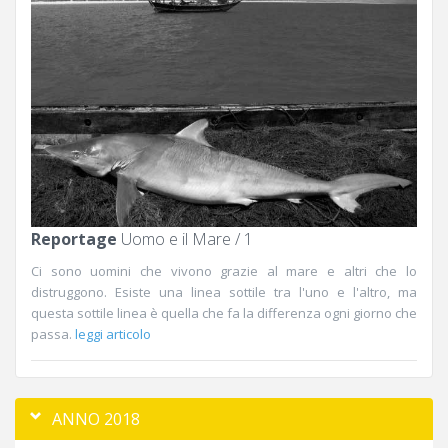
Reportage
Uomo e il Mare / 1
Ci sono uomini che vivono grazie al mare e altri che lo
distruggono. Esiste una linea sottile tra l'uno e l'altro, ma
questa sottile linea è quella che fa la differenza ogni giorno che
passa.
leggi articolo
ANNO 2018