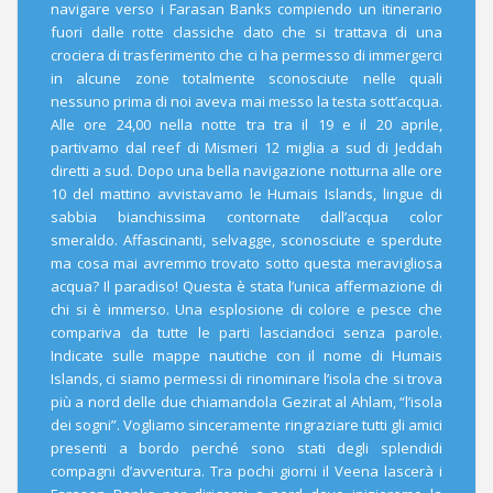
navigare verso i Farasan Banks compiendo un itinerario
fuori dalle rotte classiche dato che si trattava di una
crociera di trasferimento che ci ha permesso di immergerci
in alcune zone totalmente sconosciute nelle quali
nessuno prima di noi aveva mai messo la testa sott’acqua.
Alle ore 24,00 nella notte tra tra il 19 e il 20 aprile,
partivamo dal reef di Mismeri 12 miglia a sud di Jeddah
diretti a sud. Dopo una bella navigazione notturna alle ore
10 del mattino avvistavamo le Humais Islands, lingue di
sabbia bianchissima contornate dall’acqua color
smeraldo. Affascinanti, selvagge, sconosciute e sperdute
ma cosa mai avremmo trovato sotto questa meravigliosa
acqua? Il paradiso! Questa è stata l’unica affermazione di
chi si è immerso. Una esplosione di colore e pesce che
compariva da tutte le parti lasciandoci senza parole.
Indicate sulle mappe nautiche con il nome di Humais
Islands, ci siamo permessi di rinominare l’isola che si trova
più a nord delle due chiamandola Gezirat al Ahlam, “l’isola
dei sogni”. Vogliamo sinceramente ringraziare tutti gli amici
presenti a bordo perché sono stati degli splendidi
compagni d’avventura. Tra pochi giorni il Veena lascerà i