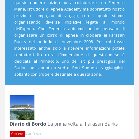
questo numero inizieremo a collaborare con Federico
Mana, istruttore di Apnea Academy ma soprattutto nostro
prezioso compagno di viaggio, con il quale stiamo
organizzando diverse iniziative legate al mondo
dell’apnea. Con Federico abbiamo anche pensato di
organizzare un corso di apnea in crociera ai Farasan
Banks nel periodo di novembre 2008. Per chi fosse
interessato anche solo a ricevere informazioni potete
contattarci fin d’ora. L’immersione di questo mese è
dedicata al Pinnacolo, uno dei siti più prestigiosi del
Sudan, posizionato a sud di Port Sudan e raggiungibile
soltanto con crociere destinate a questa zona.
Diario di Bordo
La prima volta ai Farasan Banks
Mar Rosso
Crociere