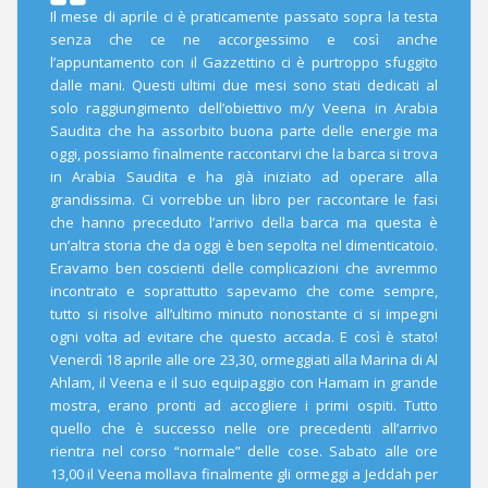
Il mese di aprile ci è praticamente passato sopra la testa
senza che ce ne accorgessimo e così anche
l’appuntamento con il Gazzettino ci è purtroppo sfuggito
dalle mani. Questi ultimi due mesi sono stati dedicati al
solo raggiungimento dell’obiettivo m/y Veena in Arabia
Saudita che ha assorbito buona parte delle energie ma
oggi, possiamo finalmente raccontarvi che la barca si trova
in Arabia Saudita e ha già iniziato ad operare alla
grandissima. Ci vorrebbe un libro per raccontare le fasi
che hanno preceduto l’arrivo della barca ma questa è
un’altra storia che da oggi è ben sepolta nel dimenticatoio.
Eravamo ben coscienti delle complicazioni che avremmo
incontrato e soprattutto sapevamo che come sempre,
tutto si risolve all’ultimo minuto nonostante ci si impegni
ogni volta ad evitare che questo accada. E così è stato!
Venerdì 18 aprile alle ore 23,30, ormeggiati alla Marina di Al
Ahlam, il Veena e il suo equipaggio con Hamam in grande
mostra, erano pronti ad accogliere i primi ospiti. Tutto
quello che è successo nelle ore precedenti all’arrivo
rientra nel corso “normale” delle cose. Sabato alle ore
13,00 il Veena mollava finalmente gli ormeggi a Jeddah per