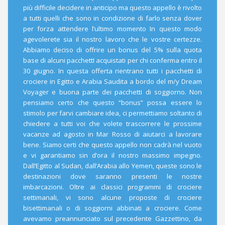
più difficile decidere in anticipo ma questo appello è rivolto
a tutti quelli che sono in condizione di farlo senza dover
per forza attendere l’ultimo momento In questo modo
agevolerete sia il nostro lavoro che le vostre certezze.
Abbiamo deciso di offrire un bonus del 5% sulla quota
base di alcuni pacchettI acquistati per chi conferma entro il
30 giugno. In questa offerta rientrano tutti i pacchetti di
crociere in Egitto e Arabia Saudita a bordo del m/y Dream
Voyager e buona parte dei pacchetti di soggiorno. Non
pensiamo certo che questo “bonus” possa essere lo
stimolo per farvi cambiare idea, ci permettiamo soltanto di
chiedere a tutti voi che volete trascorrere le prossime
vacanze ad agosto in Mar Rosso di aiutarci a lavorare
bene. Siamo certi che questo appello non cadrà nel vuoto
e vi garantiamo sin d’ora il nostro massimo impegno.
Dall’Egitto al Sudan, dall’Arabia allo Yemen, queste sono le
destinazioni dove saranno presenti le nostre
imbarcazioni. Oltre ai classici programmi di crociere
settimanali, vi sono alcune proposte di crociere
bisettimanali o di soggiorni abbinati a crociere. Come
avevamo preannunciato sul precedente Gazzettino, da