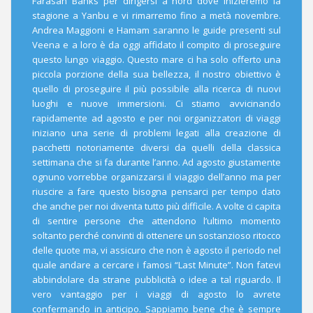
Farasan Banks per dirigersi a nord dove inizieremo la
stagione a Yanbu e vi rimarremo fino a metà novembre.
Andrea Maggioni e Hamam saranno le guide presenti sul
Veena e a loro è da oggi affidato il compito di proseguire
questo lungo viaggio. Questo mare ci ha solo offerto una
piccola porzione della sua bellezza, il nostro obiettivo è
quello di proseguire il più possibile alla ricerca di nuovi
luoghi e nuove immersioni. Ci stiamo avvicinando
rapidamente ad agosto e per noi organizzatori di viaggi
iniziano una serie di problemi legati alla creazione di
pacchetti notoriamente diversi da quelli della classica
settimana che si fa durante l’anno. Ad agosto giustamente
ognuno vorrebbe organizzarsi il viaggio dell’anno ma per
riuscire a fare questo bisogna pensarci per tempo dato
che anche per noi diventa tutto più difficile. A volte ci capita
di sentire persone che attendono l’ultimo momento
soltanto perché convinti di ottenere un sostanzioso ritocco
delle quote ma, vi assicuro che non è agosto il periodo nel
quale andare a cercare i famosi “Last Minute”. Non fatevi
abbindolare da strane pubblicità o idee a tal riguardo. Il
vero vantaggio per i viaggi di agosto lo avrete
confermando in anticipo. Sappiamo bene che è sempre