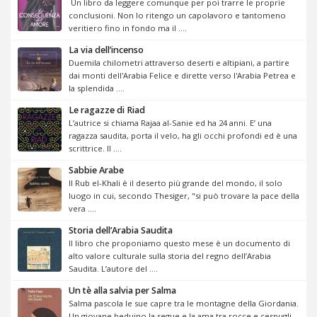
Un libro da leggere comunque per poi trarre le proprie
conclusioni. Non lo ritengo un capolavoro e tantomeno
veritiero fino in fondo ma il ....
La via dell’incenso
Duemila chilometri attraverso deserti e altipiani, a partire
dai monti dell'Arabia Felice e dirette verso l'Arabia Petrea e
la splendida ....
Le ragazze di Riad
L’autrice si chiama Rajaa al-Sanie ed ha 24 anni. E’ una
ragazza saudita, porta il velo, ha gli occhi profondi ed è una
scrittrice. Il ....
Sabbie Arabe
Il Rub el-Khali è il deserto più grande del mondo, il solo
luogo in cui, secondo Thesiger, "si può trovare la pace della
vera ....
Storia dell’Arabia Saudita
Il libro che proponiamo questo mese è un documento di
alto valore culturale sulla storia del regno dell’Arabia
Saudita. L’autore del ....
Un tè alla salvia per Salma
Salma pascola le sue capre tra le montagne della Giordania.
Un giovane beduino la segue e la ama tra rocce e cespugli.