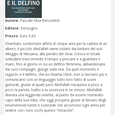
Autore:
Pascale Noa Bercovitch
Editore:
Sonzogno
Prezzo:
Euro 5,63
Diventato sordomuto all’età di cinque anni per la caduta di un
albero, il piccolo Abid’allah viene isolato dai beduini del suo
villaggio di Mezaina, alle pendici del Sinai. Cresce in totale
solitudine trascorrendo il tempo a pescare e a guardare il
mare, fino al giorno in cui un delfino femmina, abbandonata
dai suoi compagni, giunge sulla riva. Da quel momento il
ragazzo e il delfino, che lui chiama Oline, non si lasciano più e
comunicano con un linguaggio tutto loro fatto di suoni
gutturali, grazie al quale però Abid’allah riacquista a poco a
poco la parola, l’udito e la sicurezza in se stesso. Abid’allah
diventa una leggenda vivente, al punto da essere nominato
capo della sua tribù, che oggi prospera grazie al denaro degli
innumerevoli turisti e scienziati che accorrono ogni anno per
vedere con i loro occhi questo “miracolo”.