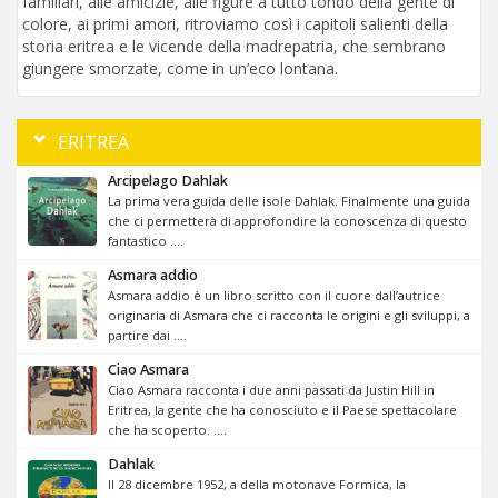
familiari, alle amicizie, alle figure a tutto tondo della gente di
colore, ai primi amori, ritroviamo così i capitoli salienti della
storia eritrea e le vicende della madrepatria, che sembrano
giungere smorzate, come in un’eco lontana.
ERITREA
Arcipelago Dahlak
La prima vera guida delle isole Dahlak. Finalmente una guida
che ci permetterà di approfondire la conoscenza di questo
fantastico ....
Asmara addio
Asmara addio è un libro scritto con il cuore dall’autrice
originaria di Asmara che ci racconta le origini e gli sviluppi, a
partire dai ....
Ciao Asmara
Ciao Asmara racconta i due anni passati da Justin Hill in
Eritrea, la gente che ha conosciuto e il Paese spettacolare
che ha scoperto. ....
Dahlak
Il 28 dicembre 1952, a della motonave Formica, la