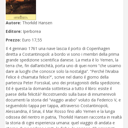
Autore:
Thorkild Hansen
Editore:
Iperborea
Prezzo:
Euro 17,55
Il 4 gennaio 1761 una nave lascia il porto di Copenhagen
diretta a Costantinopoli: a bordo vi sono i membri della prima
grande spedizione scientifica danese. La meta è lo Yemen, la
terra che, fin dall’antichità, porta uno di quei nomi “che usiamo
dare ai luoghi che conosce solo la nostalgia”. “Perché l’Arabia
Felice è chiamata felice?”, scrive nel diario il giorno della
partenza Peter Forsskal, uno dei protagonisti della spedizione.
Ed è questa la domanda sottintesa a tutto il libro: esiste il
paese della felicità? Ricostruendo sulla base di innumerevoli
documenti la storia del “viaggio arabo” voluto da Federico V, e
seguendolo tappa per tappa, attraverso Costantinopoli,
Alessandria, il Sinai, il Mar Rosso fino allo Yemen e la lunga
odissea del rientro in patria, Thorkild Hansen racconta in realtà
la storia di ogni esperienza umana: quel viaggio di andata e