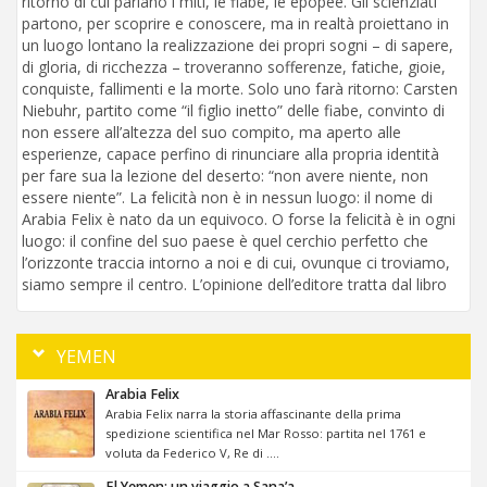
ritorno di cui parlano i miti, le fiabe, le epopee. Gli scienziati
partono, per scoprire e conoscere, ma in realtà proiettano in
un luogo lontano la realizzazione dei propri sogni – di sapere,
di gloria, di ricchezza – troveranno sofferenze, fatiche, gioie,
conquiste, fallimenti e la morte. Solo uno farà ritorno: Carsten
Niebuhr, partito come “il figlio inetto” delle fiabe, convinto di
non essere all’altezza del suo compito, ma aperto alle
esperienze, capace perfino di rinunciare alla propria identità
per fare sua la lezione del deserto: “non avere niente, non
essere niente”. La felicità non è in nessun luogo: il nome di
Arabia Felix è nato da un equivoco. O forse la felicità è in ogni
luogo: il confine del suo paese è quel cerchio perfetto che
l’orizzonte traccia intorno a noi e di cui, ovunque ci troviamo,
siamo sempre il centro. L’opinione dell’editore tratta dal libro
YEMEN
Arabia Felix
Arabia Felix narra la storia affascinante della prima
spedizione scientifica nel Mar Rosso: partita nel 1761 e
voluta da Federico V, Re di ....
El Yemen: un viaggio a Sana’a