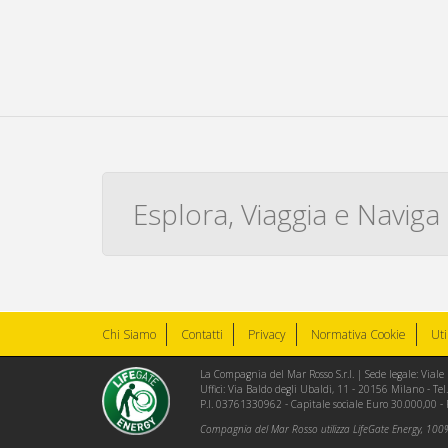
Esplora, Viaggia e Naviga
Chi Siamo
Contatti
Privacy
Normativa Cookie
Uti
La Compagnia del Mar Rosso S.r.l. | Sede legale: Via
Uffici: Via Baldo degli Ubaldi, 11 - 20156 Milano - 
P.I. 03761330962 - Capitale sociale Euro 30.000,00 -
Compagnia del Mar Rosso utilizza LifeGate Energy, 100% 