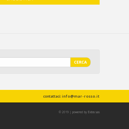
CERCA
info@mar-rosso.it
contattaci:
© 2019 | powered by
Eidos sas