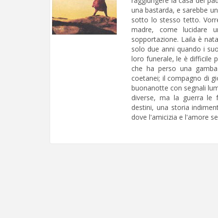
raggiungere la casa del pa
una bastarda, e sarebbe un'um
sotto lo stesso tetto. Vor
madre, come lucidare u
sopportazione. Laila è nata 
solo due anni quando i suoi 
loro funerale, le è difficile 
che ha perso una gamba 
coetanei; il compagno di gi
buonanotte con segnali lumi
diverse, ma la guerra le f
destini, una storia indimen
dove l'amicizia e l'amore s