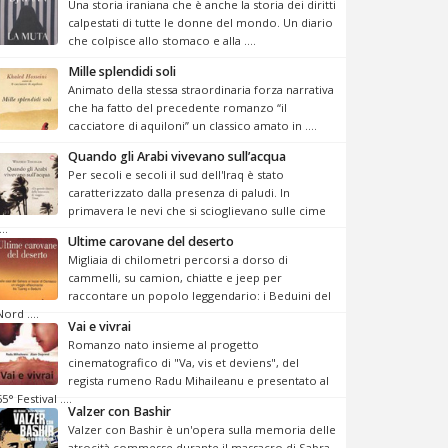
Una storia iraniana che è anche la storia dei diritti
calpestati di tutte le donne del mondo. Un diario
che colpisce allo stomaco e alla ....
Mille splendidi soli
Animato della stessa straordinaria forza narrativa
che ha fatto del precedente romanzo “il
cacciatore di aquiloni” un classico amato in ....
Quando gli Arabi vivevano sull’acqua
Per secoli e secoli il sud dell'Iraq è stato
caratterizzato dalla presenza di paludi. In
primavera le nevi che si scioglievano sulle cime
...
Ultime carovane del deserto
Migliaia di chilometri percorsi a dorso di
cammelli, su camion, chiatte e jeep per
raccontare un popolo leggendario: i Beduini del
Nord ....
Vai e vivrai
Romanzo nato insieme al progetto
cinematografico di "Va, vis et deviens", del
regista rumeno Radu Mihaileanu e presentato al
55° Festival ....
Valzer con Bashir
Valzer con Bashir è un'opera sulla memoria delle
atrocità commesse durante il massacro di Sabra