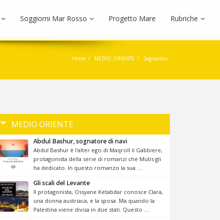
Soggiorni Mar Rosso
Progetto Mare
Rubriche
Home
MEDIO ORIENTE
Segnalibro
MEDIO ORIENTE
Abdul Bashur, sognatore di navi
Abdul Bashur è l'alter ego di Maqroll il Gabbiere,
protagonista della serie di romanzi che Mutis gli
ha dedicato. In questo romanzo la sua ....
Gli scali del Levante
Il protagonista, Ossyane Ketabdar conosce Clara,
una donna austriaca, e la sposa. Ma quando la
Palestina viene divisa in due stati. Questo ....