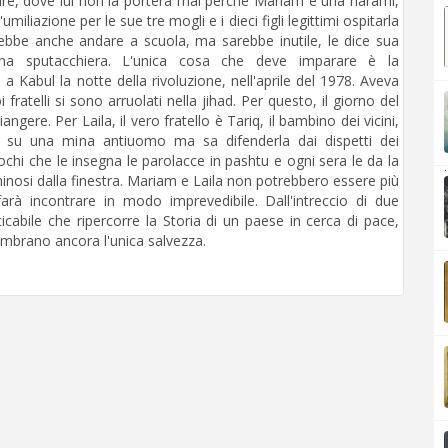
dre, dove lui non la porterà mai perché Mariam è una harami,
iliazione per le sue tre mogli e i dieci figli legittimi ospitarla
rebbe anche andare a scuola, ma sarebbe inutile, le dice sua
na sputacchiera. L'unica cosa che deve imparare è la
a Kabul la notte della rivoluzione, nell'aprile del 1978. Aveva
fratelli si sono arruolati nella jihad. Per questo, il giorno del
piangere. Per Laila, il vero fratello è Tariq, il bambino dei vicini,
su una mina antiuomo ma sa difenderla dai dispetti dei
ochi che le insegna le parolacce in pashtu e ogni sera le da la
.
nosi dalla finestra. Mariam e Laila non potrebbero essere più
arà incontrare in modo imprevedibile. Dall'intreccio di due
ticabile che ripercorre la Storia di un paese in cerca di pace,
embrano ancora l'unica salvezza.