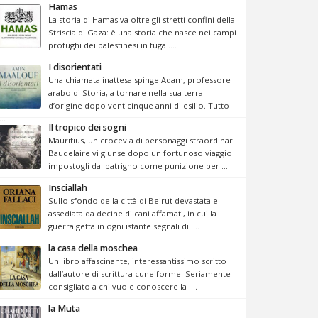
Hamas
La storia di Hamas va oltre gli stretti confini della
Striscia di Gaza: è una storia che nasce nei campi
profughi dei palestinesi in fuga ....
I disorientati
Una chiamata inattesa spinge Adam, professore
arabo di Storia, a tornare nella sua terra
d’origine dopo venticinque anni di esilio. Tutto
...
Il tropico dei sogni
Mauritius, un crocevia di personaggi straordinari.
Baudelaire vi giunse dopo un fortunoso viaggio
impostogli dal patrigno come punizione per ....
Insciallah
Sullo sfondo della città di Beirut devastata e
assediata da decine di cani affamati, in cui la
guerra getta in ogni istante segnali di ....
la casa della moschea
Un libro affascinante, interessantissimo scritto
dall’autore di scrittura cuneiforme. Seriamente
consigliato a chi vuole conoscere la ....
la Muta