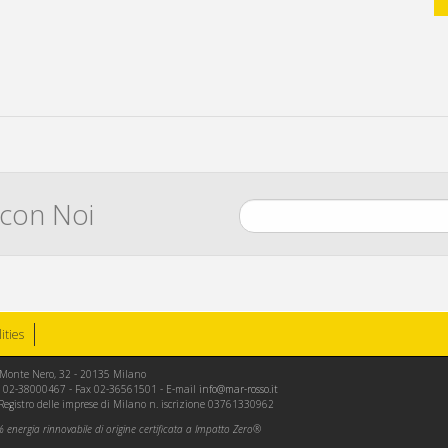
 con Noi
lities
le Monte Nero, 32 - 20135 Milano
Tel. 02-38000467 - Fax 02-36561501 - E-mail
info@mar-rosso.it
 Registro delle imprese di Milano n. iscrizione 03761330962
energia rinnovabile di origine certificata a Impatto Zero®