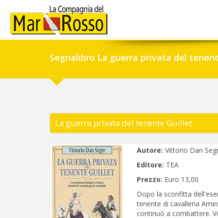
Segnalibro La guerra privata del tenent
La guerra privata del tenente Guillet
Autore:
Vittorio Dan Seg
Editore:
TEA
Prezzo:
Euro 13,00
Dopo la sconfitta dell'eserc
tenente di cavalleria Am
continuò a combattere. Ve