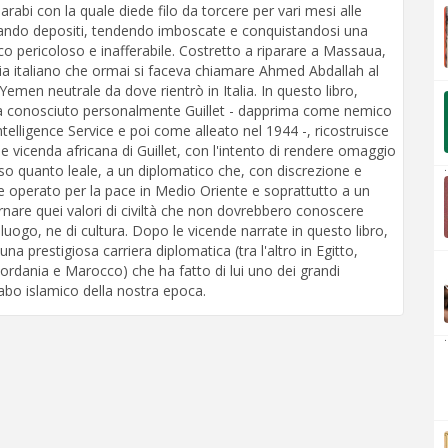
 e arabi con la quale diede filo da torcere per vari mesi alle
ltando depositi, tendendo imboscate e conquistandosi una
o pericoloso e inafferabile. Costretto a riparare a Massaua,
abia italiano che ormai si faceva chiamare Ahmed Abdallah al
Yemen neutrale da dove rientrò in Italia. In questo libro,
ha conosciuto personalmente Guillet - dapprima come nemico
Intelligence Service e poi come alleato nel 1944 -, ricostruisce
 vicenda africana di Guillet, con l'intento di rendere omaggio
.
so quanto leale, a un diplomatico che, con discrezione e
 operato per la pace in Medio Oriente e soprattutto a un
are quei valori di civiltà che non dovrebbero conoscere
 luogo, ne di cultura. Dopo le vicende narrate in questo libro,
a prestigiosa carriera diplomatica (tra l'altro in Egitto,
ordania e Marocco) che ha fatto di lui uno dei grandi
bo islamico della nostra epoca.
.