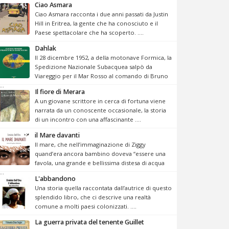
Ciao Asmara
Ciao Asmara racconta i due anni passati da Justin
Hill in Eritrea, la gente che ha conosciuto e il
Paese spettacolare che ha scoperto. ....
Dahlak
Il 28 dicembre 1952, a della motonave Formica, la
Spedizione Nazionale Subacquea salpò da
Viareggio per il Mar Rosso al comando di Bruno
...
Il fiore di Merara
A un giovane scrittore in cerca di fortuna viene
narrata da un conoscente occasionale, la storia
di un incontro con una affascinante ....
il Mare davanti
Il mare, che nell’immaginazione di Ziggy
quand’era ancora bambino doveva “essere una
favola, una grande e bellissima distesa di acqua
...
L'abbandono
Una storia quella raccontata dall’autrice di questo
splendido libro, che ci descrive una realtà
comune a molti paesi colonizzati. ....
La guerra privata del tenente Guillet