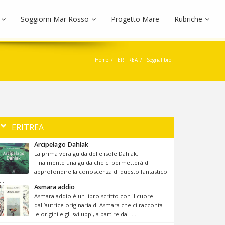
Soggiorni Mar Rosso
Progetto Mare
Rubriche
Home
ERITREA
Segnalibro
ERITREA
Arcipelago Dahlak
La prima vera guida delle isole Dahlak.
Finalmente una guida che ci permetterà di
approfondire la conoscenza di questo fantastico
...
Asmara addio
Asmara addio è un libro scritto con il cuore
dall’autrice originaria di Asmara che ci racconta
le origini e gli sviluppi, a partire dai ....