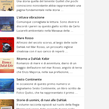
Una storia quella del tenente Guillet che pochi
conoscono nonostante abbia rappresentato una
pagina fondamentale nella storia ....
L’ottava vibrazione
Comunque consigliata la lettura. Sono diversi e
discordi i pareri su questo giallo scritto da Carlo
Lucarelli ambientato nella Massaua della ....
Mare Rosso
All’inizio del secolo scorso, al largo delle isole
Dahlak nel Mar Rosso, un piroscafo inglese
s'inabissa con il suo carico di reperti ....
Ritorno a Dahlak Kebir
Romanzo di mare e di avventura, diario di un
viaggio dell’autore nel mar Rosso; angolo di terra
che Enzo Majorca, nella sua prefazione, ....
Sesto Continente
In occasione di questo primo numero vi
segnaliamo Sesto Continente, un libro scritto da
Folco Quilici, che ha rappresentato il primo ....
Storie di uomini, di navi alle Dahlak
Il volume racconta episodi sul ruolo della Regia
Marina nel corso della seconda guerra nelle