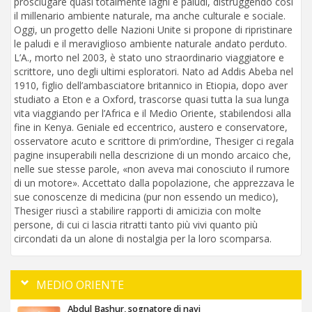
prosciugare quasi totalmente laghi e paludi, distruggendo così
il millenario ambiente naturale, ma anche culturale e sociale.
Oggi, un progetto delle Nazioni Unite si propone di ripristinare
le paludi e il meraviglioso ambiente naturale andato perduto.
L’A., morto nel 2003, è stato uno straordinario viaggiatore e
scrittore, uno degli ultimi esploratori. Nato ad Addis Abeba nel
1910, figlio dell’ambasciatore britannico in Etiopia, dopo aver
studiato a Eton e a Oxford, trascorse quasi tutta la sua lunga
vita viaggiando per l’Africa e il Medio Oriente, stabilendosi alla
fine in Kenya. Geniale ed eccentrico, austero e conservatore,
osservatore acuto e scrittore di prim’ordine, Thesiger ci regala
pagine insuperabili nella descrizione di un mondo arcaico che,
nelle sue stesse parole, «non aveva mai conosciuto il rumore
di un motore». Accettato dalla popolazione, che apprezzava le
sue conoscenze di medicina (pur non essendo un medico),
Thesiger riuscì a stabilire rapporti di amicizia con molte
persone, di cui ci lascia ritratti tanto più vivi quanto più
circondati da un alone di nostalgia per la loro scomparsa.
MEDIO ORIENTE
Abdul Bashur, sognatore di navi