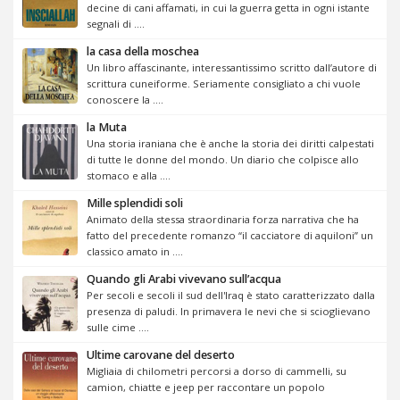
decine di cani affamati, in cui la guerra getta in ogni istante
segnali di ....
la casa della moschea
Un libro affascinante, interessantissimo scritto dall’autore di
scrittura cuneiforme. Seriamente consigliato a chi vuole
conoscere la ....
la Muta
Una storia iraniana che è anche la storia dei diritti calpestati
di tutte le donne del mondo. Un diario che colpisce allo
stomaco e alla ....
Mille splendidi soli
Animato della stessa straordinaria forza narrativa che ha
fatto del precedente romanzo “il cacciatore di aquiloni” un
classico amato in ....
Quando gli Arabi vivevano sull’acqua
Per secoli e secoli il sud dell'Iraq è stato caratterizzato dalla
presenza di paludi. In primavera le nevi che si scioglievano
sulle cime ....
Ultime carovane del deserto
Migliaia di chilometri percorsi a dorso di cammelli, su
camion, chiatte e jeep per raccontare un popolo