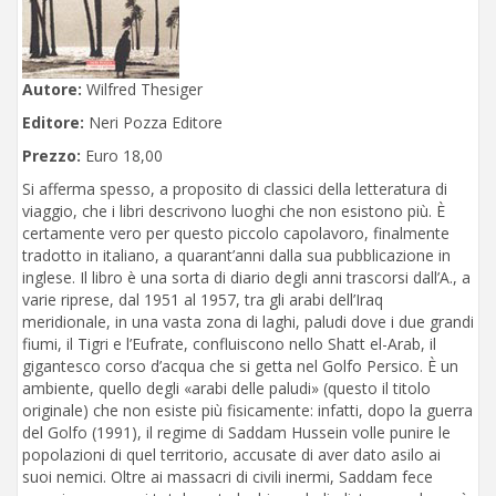
Autore:
Wilfred Thesiger
Editore:
Neri Pozza Editore
Prezzo:
Euro 18,00
Si afferma spesso, a proposito di classici della letteratura di
viaggio, che i libri descrivono luoghi che non esistono più. È
certamente vero per questo piccolo capolavoro, finalmente
tradotto in italiano, a quarant’anni dalla sua pubblicazione in
inglese. Il libro è una sorta di diario degli anni trascorsi dall’A., a
varie riprese, dal 1951 al 1957, tra gli arabi dell’Iraq
meridionale, in una vasta zona di laghi, paludi dove i due grandi
fiumi, il Tigri e l’Eufrate, confluiscono nello Shatt el-Arab, il
gigantesco corso d’acqua che si getta nel Golfo Persico. È un
ambiente, quello degli «arabi delle paludi» (questo il titolo
originale) che non esiste più fisicamente: infatti, dopo la guerra
del Golfo (1991), il regime di Saddam Hussein volle punire le
popolazioni di quel territorio, accusate di aver dato asilo ai
suoi nemici. Oltre ai massacri di civili inermi, Saddam fece