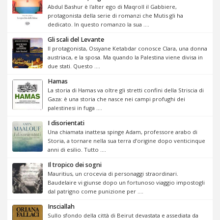
Abdul Bashur è l'alter ego di Maqroll il Gabbiere,
protagonista della serie di romanzi che Mutis gli ha
dedicato. In questo romanzo la sua ....
Gli scali del Levante
Il protagonista, Ossyane Ketabdar conosce Clara, una donna
austriaca, e la sposa. Ma quando la Palestina viene divisa in
due stati. Questo ....
Hamas
La storia di Hamas va oltre gli stretti confini della Striscia di
Gaza: è una storia che nasce nei campi profughi dei
palestinesi in fuga ....
I disorientati
Una chiamata inattesa spinge Adam, professore arabo di
Storia, a tornare nella sua terra d’origine dopo venticinque
anni di esilio. Tutto ....
Il tropico dei sogni
Mauritius, un crocevia di personaggi straordinari.
Baudelaire vi giunse dopo un fortunoso viaggio impostogli
dal patrigno come punizione per ....
Insciallah
Sullo sfondo della città di Beirut devastata e assediata da