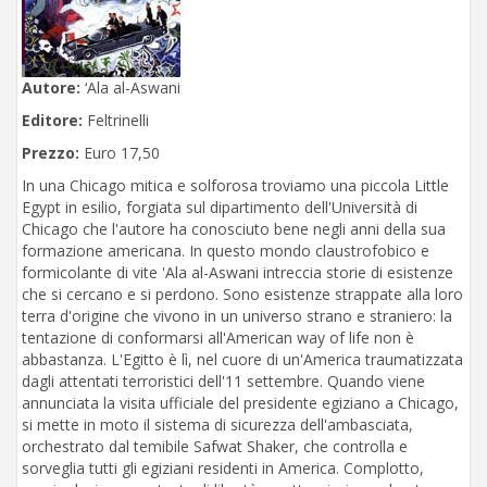
Autore:
‘Ala al-Aswani
Editore:
Feltrinelli
Prezzo:
Euro 17,50
In una Chicago mitica e solforosa troviamo una piccola Little
Egypt in esilio, forgiata sul dipartimento dell'Università di
Chicago che l'autore ha conosciuto bene negli anni della sua
formazione americana. In questo mondo claustrofobico e
formicolante di vite 'Ala al-Aswani intreccia storie di esistenze
che si cercano e si perdono. Sono esistenze strappate alla loro
terra d'origine che vivono in un universo strano e straniero: la
tentazione di conformarsi all'American way of life non è
abbastanza. L'Egitto è lì, nel cuore di un'America traumatizzata
dagli attentati terroristici dell'11 settembre. Quando viene
annunciata la visita ufficiale del presidente egiziano a Chicago,
si mette in moto il sistema di sicurezza dell'ambasciata,
orchestrato dal temibile Safwat Shaker, che controlla e
sorveglia tutti gli egiziani residenti in America. Complotto,