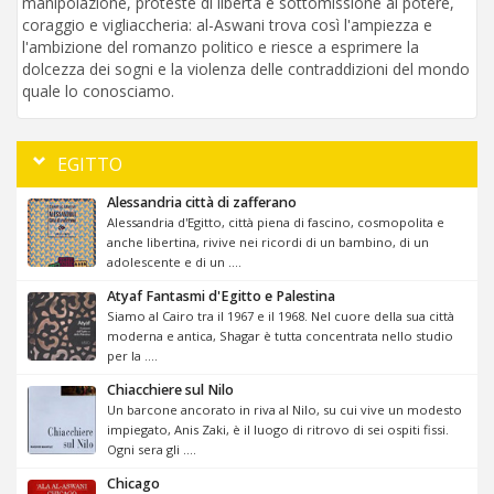
manipolazione, proteste di libertà e sottomissione al potere,
coraggio e vigliaccheria: al-Aswani trova così l'ampiezza e
l'ambizione del romanzo politico e riesce a esprimere la
dolcezza dei sogni e la violenza delle contraddizioni del mondo
quale lo conosciamo.
EGITTO
Alessandria città di zafferano
Alessandria d'Egitto, città piena di fascino, cosmopolita e
anche libertina, rivive nei ricordi di un bambino, di un
adolescente e di un ....
Atyaf Fantasmi d'Egitto e Palestina
Siamo al Cairo tra il 1967 e il 1968. Nel cuore della sua città
moderna e antica, Shagar è tutta concentrata nello studio
per la ....
Chiacchiere sul Nilo
Un barcone ancorato in riva al Nilo, su cui vive un modesto
impiegato, Anis Zaki, è il luogo di ritrovo di sei ospiti fissi.
Ogni sera gli ....
Chicago