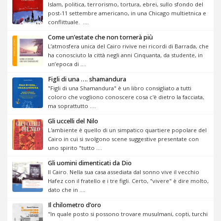
Islam, politica, terrorismo, tortura, ebrei, sullo sfondo del
post-11 settembre americano, in una Chicago multietnica e
conflittuale. ....
Come un’estate che non tornerà più
L’atmosfera unica del Cairo rivive nei ricordi di Barrada, che
ha conosciuto la città negli anni Cinquanta, da studente, in
un’epoca di ....
Figli di una …. shamandura
"Figli di una Shamandura" è un libro consigliato a tutti
coloro che vogliono conoscere cosa c'è dietro la facciata,
ma soprattutto ....
Gli uccelli del Nilo
L'ambiente è quello di un simpatico quartiere popolare del
Cairo in cui si svolgono scene suggestive presentate con
uno spirito "tutto ....
Gli uomini dimenticati da Dio
II Cairo. Nella sua casa assediata dal sonno vive il vecchio
Hafez con il fratello e i tre figli. Certo, "vivere" è dire molto,
dato che in ....
Il chilometro d’oro
"In quale posto si possono trovare musulmani, copti, turchi