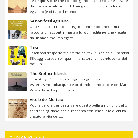
Le cinque storie che compongono questo volume – tratte
dalla vasta produzione del più grande autore moderno
egiziano (e di tutto il mondo ....
Se non fossi egiziano
Uno spietato ritratto dell’Egitto contemporaneo. Una
raccolta di racconti rimasta a lungo inedita perché vietata
da un anonimo impiegato ....
Taxi
Lasciatevi trasportare a bordo del taxi di Khaled el Khamissi.
58 viaggi attraverso i quali il narratore, e il conducente del
taxi (un ....
The Brother Islands
Farid Attiya è un noto fotografo egiziano oltre che
espertissimo subacqueo e profondo conoscitore del Mar
Rosso. Farid ha pubblicato ....
Vicolo del Mortaio
Poche parole per descrivere questo bellissimo libro dello
scrittore egiziano che ci racconta con semplicità di chi ha
vissuto la vita del ....
MAR ROSSO