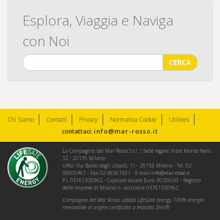
Esplora, Viaggia e Naviga
con Noi
CERCA
Chi Siamo
Contatti
Privacy
Normativa Cookie
Utilities
info@mar-rosso.it
contattaci:
La Compagnia del Mar Rosso S.r.l. | Sede legale: Viale Monte Nero,
32 - 20135 Milano
Uffici: Via Baldo degli Ubaldi, 11 - 20156 Milano - Tel. 02-
38000467 - Fax 02-36561501 - E-mail
info@mar-rosso.it
P.I. 03761330962 - Capitale sociale Euro 30.000,00 - Registro
delle imprese di Milano n. iscrizione 03761330962
Compagnia del Mar Rosso utilizza LifeGate Energy, 100% energia
rinnovabile di origine certificata a Impatto Zero®