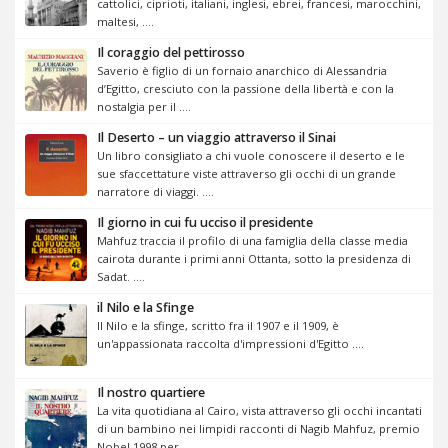
cattolici, ciprioti, italiani, inglesi, ebrei, francesi, marocchini,
maltesi, ....
Il coraggio del pettirosso
Saverio è figlio di un fornaio anarchico di Alessandria
d’Egitto, cresciuto con la passione della libertà e con la
nostalgia per il ....
Il Deserto – un viaggio attraverso il Sinai
Un libro consigliato a chi vuole conoscere il deserto e le
sue sfaccettature viste attraverso gli occhi di un grande
narratore di viaggi. ....
Il giorno in cui fu ucciso il presidente
Mahfuz traccia il profilo di una famiglia della classe media
cairota durante i primi anni Ottanta, sotto la presidenza di
Sadat. ....
il Nilo e la Sfinge
Il Nilo e la sfinge, scritto fra il 1907 e il 1909, è
un'appassionata raccolta d'impressioni d'Egitto ....
Il nostro quartiere
La vita quotidiana al Cairo, vista attraverso gli occhi incantati
di un bambino nei limpidi racconti di Nagib Mahfuz, premio
Nobel 1998 per ....