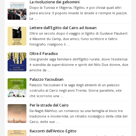
La rivoluzione dei gelsomini
Dopo la Tunisia e l’Algeria, l’Egitto, e poi chissà quali altri
paesi ancora. Il popolo invade le strade e riempie le piazze.
La ....
Lettere dall’Egitto dal Cairo ad Aswan
Oltre un secolo dopo il viaggio in Egitto di Gustave Flaubert
e Maxime du Camp, due amici, l'uno scrittore e l'altro
fotografo, risalgono il ....
Oltre il Paradiso
Una grande saga familiare dell'Egitto rurale, dove l'esistenza
è scandita da superstizione e spiriti del Nilo Due donne, due
amiche da ....
Palazzo Yacoubian
Palazzo Yacoubian è la saga degli abitanti di un palazzo
costruito al Cairo negli anni Trenta. Storie parallele, vite
che scorrono una ....
Per le strade del Cairo
Da Nagib Mahfuz, un romanzo su una famiglia al bivio tra
tradizione e modernità; un ritratto nostalgico della città del
Cairo, delle sue ....
Racconti dell’Antico Egitto