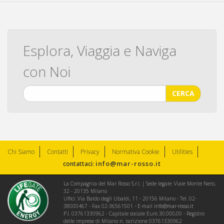
Esplora, Viaggia e Naviga
con Noi
CERCA
Chi Siamo
Contatti
Privacy
Normativa Cookie
Utilities
info@mar-rosso.it
contattaci:
La Compagnia del Mar Rosso S.r.l. | Sede legale: Viale Monte Nero,
32 - 20135 Milano
Uffici: Via Baldo degli Ubaldi, 11 - 20156 Milano - Tel. 02-
38000467 - Fax 02-36561501 - E-mail
info@mar-rosso.it
P.I. 03761330962 - Capitale sociale Euro 30.000,00 - Registro
delle imprese di Milano n. iscrizione 03761330962