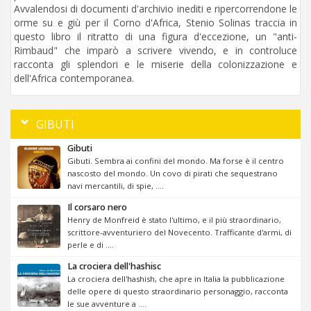
Avvalendosi di documenti d'archivio inediti e ripercorrendone le
orme su e giù per il Corno d'Africa, Stenio Solinas traccia in
questo libro il ritratto di una figura d'eccezione, un "anti-
Rimbaud" che imparò a scrivere vivendo, e in controluce
racconta gli splendori e le miserie della colonizzazione e
dell'Africa contemporanea.
GIBUTI
Gibuti
Gibuti. Sembra ai confini del mondo. Ma forse è il centro
nascosto del mondo. Un covo di pirati che sequestrano
navi mercantili, di spie, ....
Il corsaro nero
Henry de Monfreid è stato l'ultimo, e il più straordinario,
scrittore-avventuriero del Novecento. Trafficante d'armi, di
perle e di ....
La crociera dell'hashisc
La crociera dell'hashish, che apre in Italia la pubblicazione
delle opere di questo straordinario personaggio, racconta
le sue avventure a ....