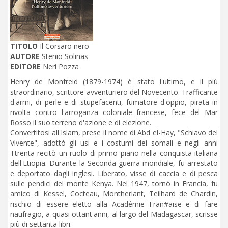
TITOLO
Il Corsaro nero
AUTORE
Stenio Solinas
EDITORE
Neri Pozza
Henry de Monfreid (1879-1974) è stato l'ultimo, e il più
straordinario, scrittore-avventuriero del Novecento. Trafficante
d'armi, di perle e di stupefacenti, fumatore d'oppio, pirata in
rivolta contro l'arroganza coloniale francese, fece del Mar
Rosso il suo terreno d'azione e di elezione.
Convertitosi all'Islam, prese il nome di Abd el-Hay, "Schiavo del
Vivente", adottò gli usi e i costumi dei somali e negli anni
Ttrenta recitò un ruolo di primo piano nella conquista italiana
dell'Etiopia. Durante la Seconda guerra mondiale, fu arrestato
e deportato dagli inglesi. Liberato, visse di caccia e di pesca
sulle pendici del monte Kenya. Nel 1947, tornò in Francia, fu
amico di Kessel, Cocteau, Montherlant, Teilhard de Chardin,
rischio di essere eletto alla Académie Fran#aise e di fare
naufragio, a quasi ottant'anni, al largo del Madagascar, scrisse
più di settanta libri.