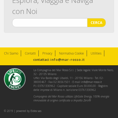
Esplora, Viaggia e Naviga
con Noi
CERCA
Chi Siamo
Contatti
Privacy
Normativa Cookie
Utilities
info@mar-rosso.it
contattaci:
La Compagnia del Mar Rosso S.r.l. | Sede legale: Viale Monte Nero,
32 - 20135 Milano
Uffici: Via Baldo degli Ubaldi, 11 - 20156 Milano - Tel. 02-
38000467 - Fax 02-36561501 - E-mail
info@mar-rosso.it
P.I. 03761330962 - Capitale sociale Euro 30.000,00 - Registro
delle imprese di Milano n. iscrizione 03761330962
Compagnia del Mar Rosso utilizza LifeGate Energy, 100% energia
rinnovabile di origine certificata a Impatto Zero®
© 2019 | powered by
Eidos sas