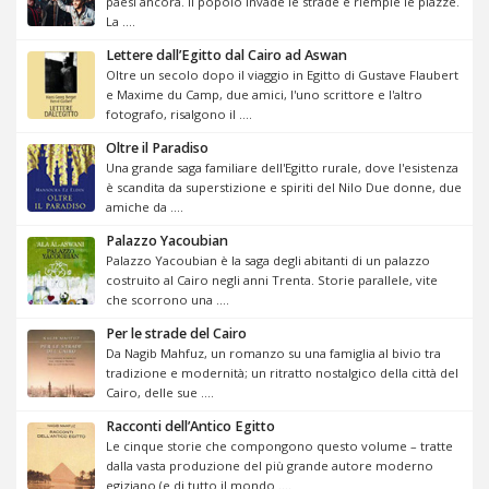
paesi ancora. Il popolo invade le strade e riempie le piazze.
La ....
Lettere dall’Egitto dal Cairo ad Aswan
Oltre un secolo dopo il viaggio in Egitto di Gustave Flaubert
e Maxime du Camp, due amici, l'uno scrittore e l'altro
fotografo, risalgono il ....
Oltre il Paradiso
Una grande saga familiare dell'Egitto rurale, dove l'esistenza
è scandita da superstizione e spiriti del Nilo Due donne, due
amiche da ....
Palazzo Yacoubian
Palazzo Yacoubian è la saga degli abitanti di un palazzo
costruito al Cairo negli anni Trenta. Storie parallele, vite
che scorrono una ....
Per le strade del Cairo
Da Nagib Mahfuz, un romanzo su una famiglia al bivio tra
tradizione e modernità; un ritratto nostalgico della città del
Cairo, delle sue ....
Racconti dell’Antico Egitto
Le cinque storie che compongono questo volume – tratte
dalla vasta produzione del più grande autore moderno
egiziano (e di tutto il mondo ....