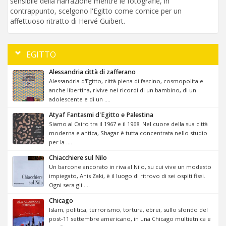
sensibile della narrazione mentre le fotografie, in
contrappunto, scelgono l'Egitto come cornice per un
affettuoso ritratto di Hervé Guibert.
EGITTO
Alessandria città di zafferano
Alessandria d'Egitto, città piena di fascino, cosmopolita e
anche libertina, rivive nei ricordi di un bambino, di un
adolescente e di un ....
Atyaf Fantasmi d'Egitto e Palestina
Siamo al Cairo tra il 1967 e il 1968. Nel cuore della sua città
moderna e antica, Shagar è tutta concentrata nello studio
per la ....
Chiacchiere sul Nilo
Un barcone ancorato in riva al Nilo, su cui vive un modesto
impiegato, Anis Zaki, è il luogo di ritrovo di sei ospiti fissi.
Ogni sera gli ....
Chicago
Islam, politica, terrorismo, tortura, ebrei, sullo sfondo del
post-11 settembre americano, in una Chicago multietnica e