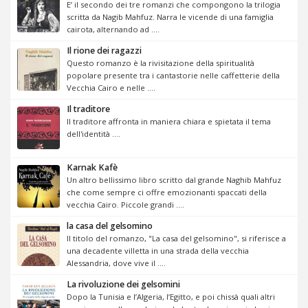
E’ il secondo dei tre romanzi che compongono la trilogia
scritta da Nagib Mahfuz. Narra le vicende di una famiglia
cairota, alternando ad ....
Il rione dei ragazzi
Questo romanzo è la rivisitazione della spiritualità
popolare presente tra i cantastorie nelle caffetterie della
Vecchia Cairo e nelle ....
Il traditore
Il traditore affronta in maniera chiara e spietata il tema
dell'identità ....
Karnak Kafè
Un altro bellissimo libro scritto dal grande Naghib Mahfuz
che come sempre ci offre emozionanti spaccati della
vecchia Cairo. Piccole grandi ....
la casa del gelsomino
Il titolo del romanzo, "La casa del gelsomino", si riferisce a
una decadente villetta in una strada della vecchia
Alessandria, dove vive il ....
La rivoluzione dei gelsomini
Dopo la Tunisia e l’Algeria, l’Egitto, e poi chissà quali altri