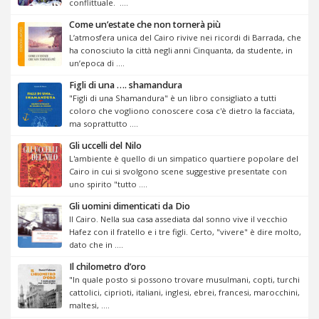
conflittuale. ....
Come un’estate che non tornerà più
L’atmosfera unica del Cairo rivive nei ricordi di Barrada, che
ha conosciuto la città negli anni Cinquanta, da studente, in
un’epoca di ....
Figli di una …. shamandura
"Figli di una Shamandura" è un libro consigliato a tutti
coloro che vogliono conoscere cosa c'è dietro la facciata,
ma soprattutto ....
Gli uccelli del Nilo
L'ambiente è quello di un simpatico quartiere popolare del
Cairo in cui si svolgono scene suggestive presentate con
uno spirito "tutto ....
Gli uomini dimenticati da Dio
II Cairo. Nella sua casa assediata dal sonno vive il vecchio
Hafez con il fratello e i tre figli. Certo, "vivere" è dire molto,
dato che in ....
Il chilometro d’oro
"In quale posto si possono trovare musulmani, copti, turchi
cattolici, ciprioti, italiani, inglesi, ebrei, francesi, marocchini,
maltesi, ....