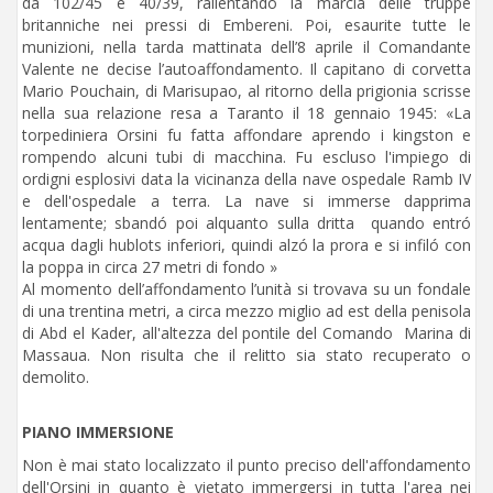
da 102/45 e 40/39, rallentando la marcia delle truppe
britanniche nei pressi di Embereni. Poi, esaurite tutte le
munizioni, nella tarda mattinata dell’8 aprile il Comandante
Valente ne decise l’autoaffondamento. Il capitano di corvetta
Mario Pouchain, di Marisupao, al ritorno della prigionia scrisse
nella sua relazione resa a Taranto il 18 gennaio 1945: «La
torpediniera Orsini fu fatta affondare aprendo i kingston e
rompendo alcuni tubi di macchina. Fu escluso l'impiego di
ordigni esplosivi data la vicinanza della nave ospedale Ramb IV
e dell'ospedale a terra. La nave si immerse dapprima
lentamente; sbandó poi alquanto sulla dritta quando entró
acqua dagli hublots inferiori, quindi alzó la prora e si infiló con
la poppa in circa 27 metri di fondo »
Al momento dell’affondamento l’unità si trovava su un fondale
di una trentina metri, a circa mezzo miglio ad est della penisola
di Abd el Kader, all'altezza del pontile del Comando Marina di
Massaua. Non risulta che il relitto sia stato recuperato o
demolito.
PIANO IMMERSIONE
Non è mai stato localizzato il punto preciso dell'affondamento
dell'Orsini in quanto è vietato immergersi in tutta l'area nei