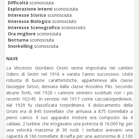
Difficoltà
sconosciuta
Esplorazione Interni
sconosciuta
Interesse Storico
sconosciuta
Interesse Biologico
sconosciuto
Interesse Scenografico
sconosciuto
Ora migliore
sconosciuta
Notturna
sconosciuta
Snorkelling
sconosciuta
NAVE
La Vincenzo Giordano Orsini venne impostata nei cantieri
Odero di Sestri nel 1916 e varata l'anno successivo. Unità
robusta di buone caratteristiche, apparteneva alla classe
Giuseppe Sirtori, derivata dalla classe Rosolino Pilo. Secondo
alcune fonti, nel 1920 i cannoni vennero sostituiti con i più
recenti 102/45. In servizio nel 1917 come cacciatorpediniere,
dal 1929 fu classificata torpediniera. Il dislocamento della
Orsini era di 845 tonnellate che arrivava a 875 tonnellate a
pieno carico. Il suo apparato motore era composto da 4
caldaie, 2 turbine che erogavano una potenza di 16.000 hp. per
una velocità massima di 30 nodi. I serbatoi avevano una
capacità di 160 tonnellate di nafta per una autonomia di 2.100