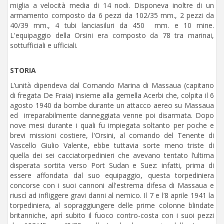
miglia a velocità media di 14 nodi. Disponeva inoltre di un
armamento composto da 6 pezzi da 102/35 mm., 2 pezzi da
40/39 mm., 4 tubi lanciasiluri da 450 mm. e 10 mine.
L'equipaggio della Orsini era composto da 78 tra marinai,
sottufficiali e ufficiali.
STORIA
L’unità dipendeva dal Comando Marina di Massaua (capitano
di fregata De Fraia) insieme alla gemella Acerbi che, colpita il 6
agosto 1940 da bombe durante un attacco aereo su Massaua
ed irreparabilmente danneggiata venne poi disarmata. Dopo
nove mesi durante i quali fu impiegata soltanto per poche e
brevi missioni costiere, l'Orsini, al comando del Tenente di
Vascello Giulio Valente, ebbe tuttavia sorte meno triste di
quella dei sei cacciatorpedinieri che avevano tentato l’ultima
disperata sortita verso Port Sudan e Suez: infatti, prima di
essere affondata dal suo equipaggio, questa torpediniera
concorse con i suoi cannoni all'estrema difesa di Massaua e
riuscì ad infliggere gravi danni al nemico. Il 7 e l’8 aprile 1941 la
torpediniera, al sopraggiungere delle prime colonne blindate
britanniche, aprì subito il fuoco contro-costa con i suoi pezzi