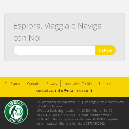
Esplora, Viaggia e Naviga
con Noi
CERCA
Chi Siamo
Contatti
Privacy
Normativa Cookie
Utilities
info@mar-rosso.it
contattaci:
La Compagnia del Mar Rosso S.r.l. | Sede legale: Viale Monte Nero,
32 - 20135 Milano
Uffici: Via Baldo degli Ubaldi, 11 - 20156 Milano - Tel. 02-
38000467 - Fax 02-36561501 - E-mail
info@mar-rosso.it
P.I. 03761330962 - Capitale sociale Euro 30.000,00 - Registro
delle imprese di Milano n. iscrizione 03761330962