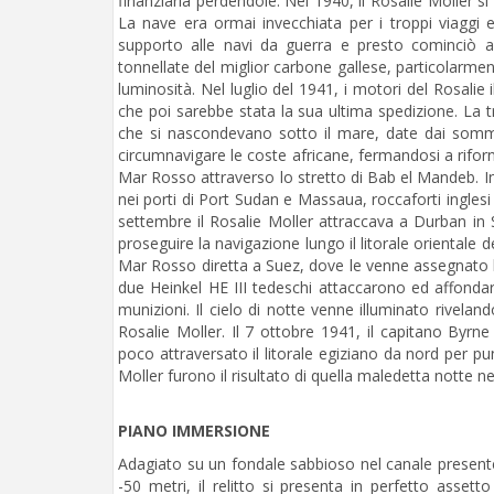
finanziaria perdendole. Nel 1940, il Rosalie Moller s
La nave era ormai invecchiata per i troppi viaggi ef
supporto alle navi da guerra e presto cominciò a 
tonnellate del miglior carbone gallese, particolarme
luminosità. Nel luglio del 1941, i motori del Rosalie 
che poi sarebbe stata la sua ultima spedizione. La t
che si nascondevano sotto il mare, date dai sommerg
circumnavigare le coste africane, fermandosi a riforni
Mar Rosso attraverso lo stretto di Bab el Mandeb. 
nei porti di Port Sudan e Massaua, roccaforti inglesi 
settembre il Rosalie Moller attraccava a Durban in 
proseguire la navigazione lungo il litorale orientale 
Mar Rosso diretta a Suez, dove le venne assegnato l’
due Heinkel HE III tedeschi attaccarono ed affonda
munizioni. Il cielo di notte venne illuminato riveland
Rosalie Moller. Il 7 ottobre 1941, il capitano Byr
poco attraversato il litorale egiziano da nord per pu
Moller furono il risultato di quella maledetta notte nei 
PIANO IMMERSIONE
Adagiato su un fondale sabbioso nel canale presente tr
-50 metri, il relitto si presenta in perfetto asset