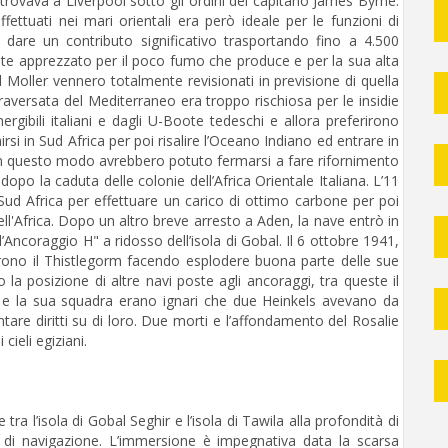
i trovava a Liverpool sotto gli ordini del capitano James Byrne.
fettuati nei mari orientali era però ideale per le funzioni di
dare un contributo significativo trasportando fino a 4.500
nte apprezzato per il poco fumo che produce e per la sua alta
il Moller vennero totalmente revisionati in previsione di quella
raversata del Mediterraneo era troppo rischiosa per le insidie
ibili italiani e dagli U-Boote tedeschi e allora preferirono
rsi in Sud Africa per poi risalire l’Oceano Indiano ed entrare in
In questo modo avrebbero potuto fermarsi a fare rifornimento
dopo la caduta delle colonie dell’Africa Orientale Italiana. L’11
Sud Africa per effettuare un carico di ottimo carbone per poi
dell'Africa. Dopo un altro breve arresto a Aden, la nave entrò in
Ancoraggio H" a ridosso dell’isola di Gobal. Il 6 ottobre 1941,
rono il Thistlegorm facendo esplodere buona parte delle sue
o la posizione di altre navi poste agli ancoraggi, tra queste il
ne e la sua squadra erano ignari che due Heinkels avevano da
ntare diritti su di loro. Due morti e l’affondamento del Rosalie
cieli egiziani.
a l’isola di Gobal Seghir e l’isola di Tawila alla profondità di
to di navigazione. L’immersione è impegnativa data la scarsa