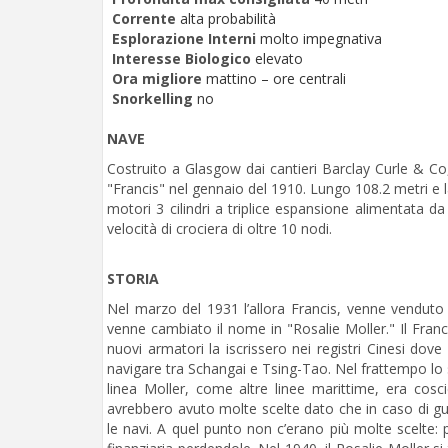
Corrente
alta probabilità
Esplorazione Interni
molto impegnativa
Interesse Biologico
elevato
Ora migliore
mattino – ore centrali
Snorkelling
no
NAVE
Costruito a Glasgow dai cantieri Barclay Curle & Co,
"Francis" nel gennaio del 1910. Lungo 108.2 metri e 
motori 3 cilindri a triplice espansione alimentata
velocità di crociera di oltre 10 nodi.
STORIA
Nel marzo del 1931 l’allora Francis, venne venduto
venne cambiato il nome in "Rosalie Moller." Il Fran
nuovi armatori la iscrissero nei registri Cinesi do
navigare tra Schangai e Tsing-Tao. Nel frattempo lo 
linea Moller, come altre linee marittime, era cosc
avrebbero avuto molte scelte dato che in caso di gu
le navi. A quel punto non c’erano più molte scelte: p