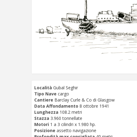
Località
Gubal Seghir
Tipo Nave
cargo
Cantiere
Barclay Curle & Co di Glasgow
Data Affondamento
8 ottobre 1941
Lunghezza
108.2 metri
Stazza
3.960 tonnellate
Motori
1 a 3 cilindri x 1.980 hp.
Posizione
assetto navigazione
Profondità max consigliata
40 metri