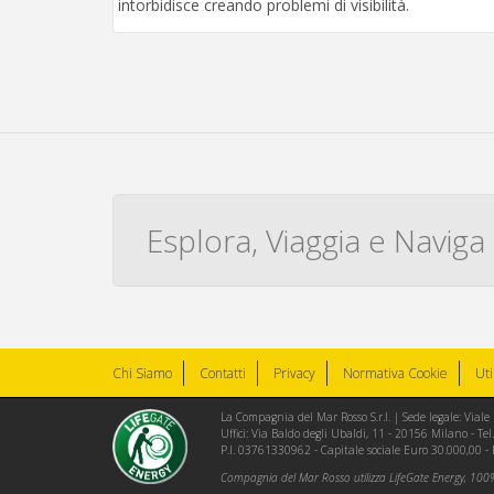
intorbidisce creando problemi di visibilità.
Esplora, Viaggia e Naviga
Chi Siamo
Contatti
Privacy
Normativa Cookie
Uti
La Compagnia del Mar Rosso S.r.l. | Sede legale: Via
Uffici: Via Baldo degli Ubaldi, 11 - 20156 Milano - 
P.I. 03761330962 - Capitale sociale Euro 30.000,00 -
Compagnia del Mar Rosso utilizza LifeGate Energy, 100% 