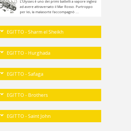
L’Ulysses è uno dei primi battelli a vapore inglesi
ad avere attraversato il Mar Rosso. Purtroppo
per lei, la malasorte l’accompagnò ....
EGITTO - Sharm el Sheikh
EGITTO - Hurghada
EGITTO - Safaga
EGITTO - Brothers
EGITTO - Saint John