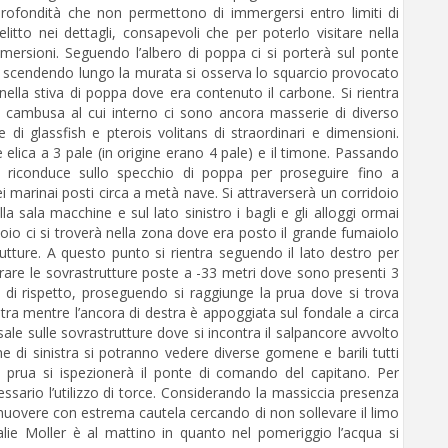
i profondità che non permettono di immergersi entro limiti di
relitto nei dettagli, consapevoli che per poterlo visitare nella
ersioni. Seguendo l’albero di poppa ci si porterà sul ponte
, scendendo lungo la murata si osserva lo squarcio provocato
nella stiva di poppa dove era contenuto il carbone. Si rientra
 cambusa al cui interno ci sono ancora masserie di diverso
di glassfish e pterois volitans di straordinari e dimensioni.
 elica a 3 pale (in origine erano 4 pale) e il timone. Passando
e riconduce sullo specchio di poppa per proseguire fino a
i marinai posti circa a metà nave. Si attraverserà un corridoio
la sala macchine e sul lato sinistro i bagli e gli alloggi ormai
idoio ci si troverà nella zona dove era posto il grande fumaiolo
tture. A questo punto si rientra seguendo il lato destro per
are le sovrastrutture poste a -33 metri dove sono presenti 3
 di rispetto, proseguendo si raggiunge la prua dove si trova
inistra mentre l’ancora di destra è appoggiata sul fondale a circa
isale sulle sovrastrutture dove si incontra il salpancore avvolto
ne di sinistra si potranno vedere diverse gomene e barili tutti
i prua si ispezionerà il ponte di comando del capitano. Per
ario l’utilizzo di torce. Considerando la massiccia presenza
muovere con estrema cautela cercando di non sollevare il limo
alie Moller è al mattino in quanto nel pomeriggio l’acqua si