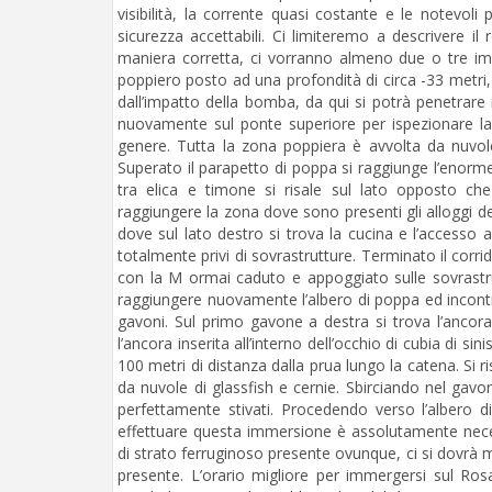
visibilità, la corrente quasi costante e le notevol
sicurezza accettabili. Ci limiteremo a descrivere il 
maniera corretta, ci vorranno almeno due o tre imm
poppiero posto ad una profondità di circa -33 metri
dall’impatto della bomba, da qui si potrà penetrare 
nuovamente sul ponte superiore per ispezionare la
genere. Tutta la zona poppiera è avvolta da nuvole 
Superato il parapetto di poppa si raggiunge l’enorme
tra elica e timone si risale sul lato opposto ch
raggiungere la zona dove sono presenti gli alloggi de
dove sul lato destro si trova la cucina e l’accesso al
totalmente privi di sovrastrutture. Terminato il corr
con la M ormai caduto e appoggiato sulle sovrastru
raggiungere nuovamente l’albero di poppa ed incontr
gavoni. Sul primo gavone a destra si trova l’ancora
l’ancora inserita all’interno dell’occhio di cubia di s
100 metri di distanza dalla prua lungo la catena. Si r
da nuvole di glassfish e cernie. Sbirciando nel gavo
perfettamente stivati. Procedendo verso l’albero d
effettuare questa immersione è assolutamente necess
di strato ferruginoso presente ovunque, ci si dovrà 
presente. L’orario migliore per immergersi sul Ros