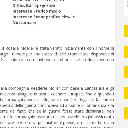
Difficoltà
impegnativa
Interesse Storico
medio
Interesse Scenografico
elevato
Notturna
no
 il Rosalie Moeller è stata varato inizialmente con il nome di
largo 10 metri per una stazza di 3.960 tonnellate, disponeva di
 da 2 caldaie con combustione a carbone che producevano una
 alla compagnia Reederei Moller con base a Lancashire e gli
cis aveva navigato in acque costiere europee, fino a quando i
ve la compagnia aveva sede, sotto bandiera inglese, facendola
spettro della guerra cominciava ad apparire in lontananza e la
iente del fatto che se la guerra fosse stata dichiarata, non
erra, le compagnie assicuratrici non avrebbero più assicurato
restare le loro navi per aiutare il paese, o rischiare la rovina