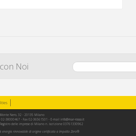
 con Noi
lities
le Monte Nero, 32 - 20135 Milano
Tel. 02-38000467 - Fax 02-36561501 - E-mail
info@mar-rosso.it
 Registro delle imprese di Milano n. iscrizione 03761330962
energia rinnovabile di origine certificata a Impatto Zero®