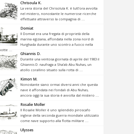
Chrisoula K.
La vera storia del Chrisolula K. è tutt’ora avvolta
nel mistero, nonostante le numerose ricerche
effettuate attraverso la compagnia di ....
Domiat
Il Domiat era una fregata di proprietà della
marina egiziana, affondata nella zona nord di
Hurghada durante uno scontro a fuoco nella
notte ....
Ghiannis D.
Durante una ventosa giornata di aprile del 1983 il
Ghiannis D. naufraga a Sha’ab Abu Nuhas, un
atollo corallino situato sulla rotta di ....
Kimon M.
Nonostante siano ormai diversi anni che questa
nave è affondata nei fondali di Abu Nuhas,
ancora oggi la sua storia è avvolta dal mistero ....
Rosalie Moller
Il Rosalie Moller è uno splendido piroscafo
inglese della seconda guerra mondiale utilizzato
come nave supporto alla flotta militare ....
Ulysses