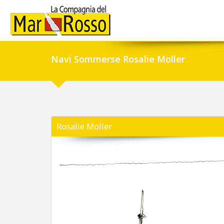
Navi Sommerse Rosalie Moller
Rosalie Moller