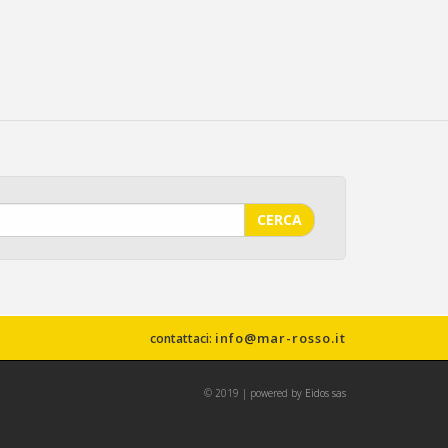
CERCA
info@mar-rosso.it
contattaci:
© 2019 | powered by
Eidos sas