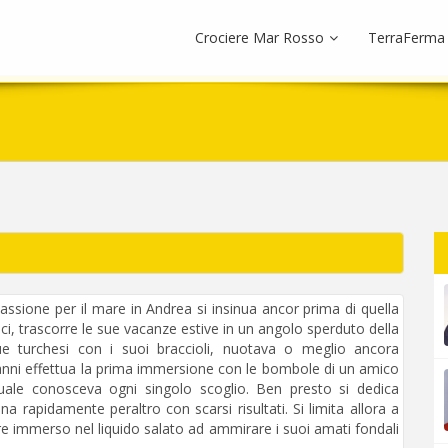
Crociere Mar Rosso
TerraFerma
assione per il mare in Andrea si insinua ancor prima di quella
dici, trascorre le sue vacanze estive in un angolo sperduto della
ue turchesi con i suoi braccioli, nuotava o meglio ancora
anni effettua la prima immersione con le bombole di un amico
 quale conosceva ogni singolo scoglio. Ben presto si dedica
rapidamente peraltro con scarsi risultati. Si limita allora a
re immerso nel liquido salato ad ammirare i suoi amati fondali