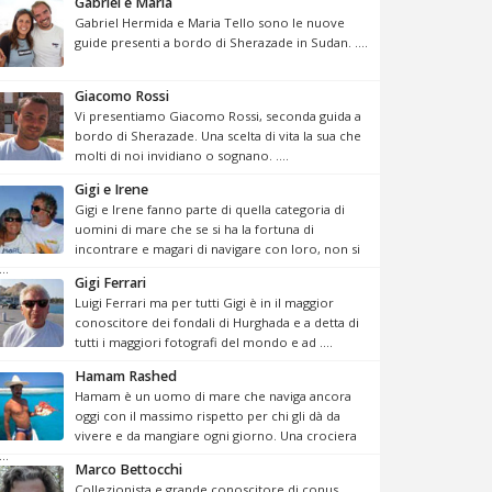
Gabriel e Maria
Gabriel Hermida e Maria Tello sono le nuove
guide presenti a bordo di Sherazade in Sudan. ....
Giacomo Rossi
Vi presentiamo Giacomo Rossi, seconda guida a
bordo di Sherazade. Una scelta di vita la sua che
molti di noi invidiano o sognano. ....
Gigi e Irene
Gigi e Irene fanno parte di quella categoria di
uomini di mare che se si ha la fortuna di
incontrare e magari di navigare con loro, non si
...
Gigi Ferrari
Luigi Ferrari ma per tutti Gigi è in il maggior
conoscitore dei fondali di Hurghada e a detta di
tutti i maggiori fotografi del mondo e ad ....
Hamam Rashed
Hamam è un uomo di mare che naviga ancora
oggi con il massimo rispetto per chi gli dà da
vivere e da mangiare ogni giorno. Una crociera
...
Marco Bettocchi
Collezionista e grande conoscitore di conus,