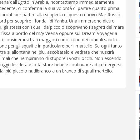
eena dall’Egitto in Arabia, ricontattiamo immediatamente
edente, ci conferma la sua volontà di partire quanto prima.
v
e, pronti per partire alla scoperta di questo nuovo Mar Rosso.
ord per scoprire i fondali di Yanbu. Una immersone dietro
i, gli stessi con i quali da piccolo scoprivano i segreti del mare
a fissa a bordo del m/y Veena oppure sul Dream Voyager a
ti considerarsi tra i maggiori conoscitori dei fondali sauditi.
per gli squali e in particolare per i martello. Se ogni tanto
re si allontana nel blu, ascoltatelo e vedrete che riuscirà
nimali che riempiranno di stupore i vostri occhi. Non essendo
e oggi desidera e lo fa stare bene è continuare ad immergersi
al più piccolo nudibranco a un branco di squali martello.