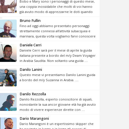
Bobo e Mary sono i personaggi di questo mese,
una coppia inossidabile che molti di voi hanno
già avuto modo di apprezzarne le doti quando
...
Bruno Fullin
Fino ad oggi abbiamo presentato personaggi
strettamente connessi all’attività subacquea e
marinara, questa volta vogliamo farvi conoscere
...
Daniele Cerri
Daniele Cerri sarà per il mese di aprile la guida
italiana presente a bordo del m/y Deam Voyager
in Arabia Saudita. Non soltanto una guida ....
Danilo Lanini
Questo mese vi presentiamo Danilo Lanini guida
a bordo del m/y Suzanna in Arabia. ....
Danilo Rezzolla
Danilo Rezzolla, esperto conoscitore di squali,
nonostante la sua ancor giovane età ha già avuto
modo di vivere esperienze dirette con ....
Dario Marangoni
Dario Marangoni è un espertissimo skipper che
ha navigato in lungo e in largo gli oceani di