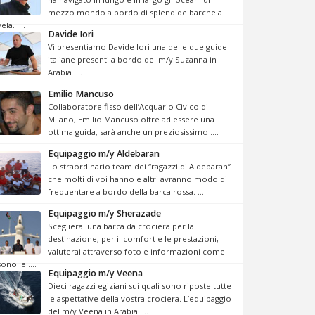
mezzo mondo a bordo di splendide barche a
ela. ....
Davide Iori
Vi presentiamo Davide Iori una delle due guide
italiane presenti a bordo del m/y Suzanna in
Arabia ....
Emilio Mancuso
Collaboratore fisso dell’Acquario Civico di
Milano, Emilio Mancuso oltre ad essere una
ottima guida, sarà anche un preziosissimo ....
Equipaggio m/y Aldebaran
Lo straordinario team dei “ragazzi di Aldebaran”
che molti di voi hanno e altri avranno modo di
frequentare a bordo della barca rossa. ....
Equipaggio m/y Sherazade
Sceglierai una barca da crociera per la
destinazione, per il comfort e le prestazioni,
valuterai attraverso foto e informazioni come
sono le ....
Equipaggio m/y Veena
Dieci ragazzi egiziani sui quali sono riposte tutte
le aspettative della vostra crociera. L’equipaggio
del m/y Veena in Arabia ....