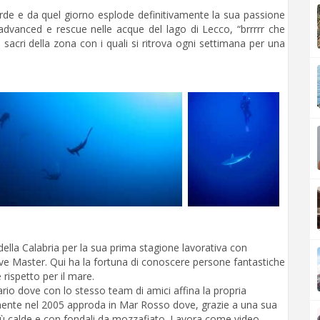
de e da quel giorno esplode definitivamente la sua passione
 advanced e rescue nelle acque del lago di Lecco, “brrrrr che
 sacri della zona con i quali si ritrova ogni settimana per una
della Calabria per la sua prima stagione lavorativa con
Dive Master. Qui ha la fortuna di conoscere persone fantastiche
 rispetto per il mare.
tario dove con lo stesso team di amici affina la propria
lmente nel 2005 approda in Mar Rosso dove, grazie a una sua
 più calde e con fondali da mozzafiato. Lavora come video