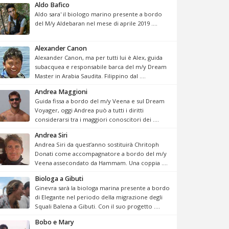
Aldo Bafico
Aldo sara' il biologo marino presente a bordo
del M/y Aldebaran nel mese di aprile 2019 ....
Alexander Canon
Alexander Canon, ma per tutti lui è Alex, guida
subacquea e responsabile barca del m/y Dream
Master in Arabia Saudita. Filippino dal ....
Andrea Maggioni
Guida fissa a bordo del m/y Veena e sul Dream
Voyager, oggi Andrea può a tutti i diritti
considerarsi tra i maggiori conoscitori dei ....
Andrea Siri
Andrea Siri da quest’anno sostituirà Chritoph
Donati come accompagnatore a bordo del m/y
Veena assecondato da Hammam. Una coppia ....
Biologa a Gibuti
Ginevra sarà la biologa marina presente a bordo
di Elegante nel periodo della migrazione degli
Squali Balena a Gibuti. Con il suo progetto ....
Bobo e Mary