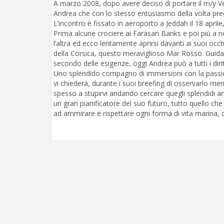
A marzo 2008, dopo avere deciso di portare il m/y V
Andrea che con lo stesso entusiasmo della volta prec
L’incontro è fissato in aeroporto a Jeddah il 18 april
Prima alcune crociere ai Farasan Banks e poi più a n
l’altra ed ecco lentamente aprirsi davanti ai suoi occh
della Corsica, questo meraviglioso Mar Rosso. Guid
secondo delle esigenze, oggi Andrea può a tutti i dirit
Uno splendido compagno di immersioni con la passione 
vi chiederà, durante i suoi breefing di osservarlo ment
spesso a stupirvi andando cercare quegli splendidi a
un gran pianificatore del suo futuro, tutto quello ch
ad ammirare e rispettare ogni forma di vita marina, d