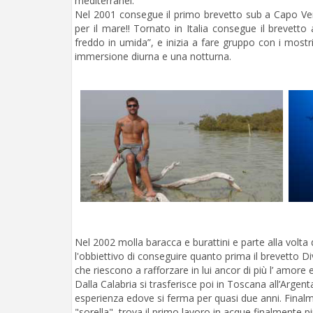
mediterranei.
Nel 2001 consegue il primo brevetto sub a Capo Ver
per il mare!! Tornato in Italia consegue il brevetto
freddo in umida”, e inizia a fare gruppo con i mostri
immersione diurna e una notturna.
Nel 2002 molla baracca e burattini e parte alla volta 
l'obbiettivo di conseguire quanto prima il brevetto 
che riescono a rafforzare in lui ancor di più l’ amore e
Dalla Calabria si trasferisce poi in Toscana all’Argen
esperienza edove si ferma per quasi due anni. Fina
"sorella", trova il primo lavoro in acque finalmente