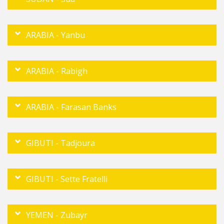
ARABIA - Yanbu
ARABIA - Rabigh
ARABIA - Farasan Banks
GIBUTI - Tadjoura
GIBUTI - Sette Fratelli
YEMEN - Zubayr