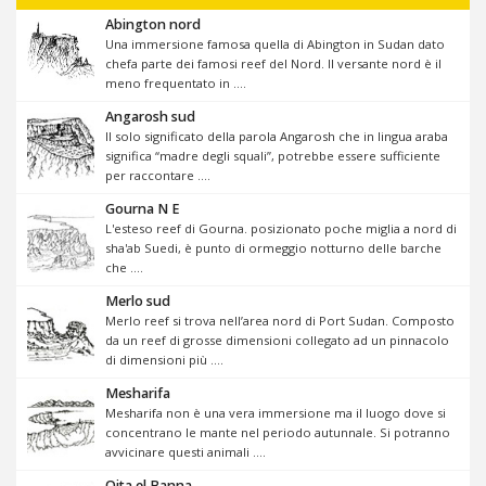
Abington nord
Una immersione famosa quella di Abington in Sudan dato
chefa parte dei famosi reef del Nord. Il versante nord è il
meno frequentato in ....
Angarosh sud
Il solo significato della parola Angarosh che in lingua araba
significa “madre degli squali”, potrebbe essere sufficiente
per raccontare ....
Gourna N E
L'esteso reef di Gourna. posizionato poche miglia a nord di
sha'ab Suedi, è punto di ormeggio notturno delle barche
che ....
Merlo sud
Merlo reef si trova nell’area nord di Port Sudan. Composto
da un reef di grosse dimensioni collegato ad un pinnacolo
di dimensioni più ....
Mesharifa
Mesharifa non è una vera immersione ma il luogo dove si
concentrano le mante nel periodo autunnale. Si potranno
avvicinare questi animali ....
Qita el Banna