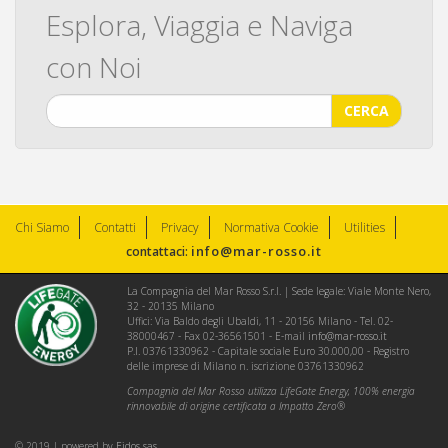
Esplora, Viaggia e Naviga
con Noi
CERCA
Chi Siamo
Contatti
Privacy
Normativa Cookie
Utilities
info@mar-rosso.it
contattaci:
La Compagnia del Mar Rosso S.r.l. | Sede legale: Viale Monte Nero,
32 - 20135 Milano
Uffici: Via Baldo degli Ubaldi, 11 - 20156 Milano - Tel. 02-
38000467 - Fax 02-36561501 - E-mail
info@mar-rosso.it
P.I. 03761330962 - Capitale sociale Euro 30.000,00 - Registro
delle imprese di Milano n. iscrizione 03761330962
Compagnia del Mar Rosso utilizza LifeGate Energy, 100% energia
rinnovabile di origine certificata a Impatto Zero®
© 2019 | powered by
Eidos sas