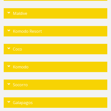
Maldive
Komodo Resort
Coco
Komodo
Socorro
Galapagos