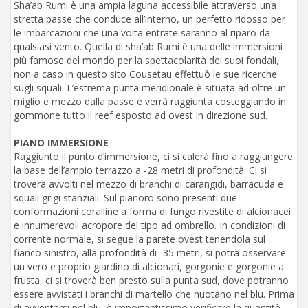
Sha’ab Rumi è una ampia laguna accessibile attraverso una
stretta passe che conduce all’interno, un perfetto ridosso per
le imbarcazioni che una volta entrate saranno al riparo da
qualsiasi vento. Quella di sha’ab Rumi è una delle immersioni
più famose del mondo per la spettacolarità dei suoi fondali,
non a caso in questo sito Cousetau effettuò le sue ricerche
sugli squali. L’estrema punta meridionale è situata ad oltre un
miglio e mezzo dalla passe e verrà raggiunta costeggiando in
gommone tutto il reef esposto ad ovest in direzione sud.
PIANO IMMERSIONE
Raggiunto il punto d’immersione, ci si calerà fino a raggiungere
la base dell’ampio terrazzo a -28 metri di profondità. Ci si
troverà avvolti nel mezzo di branchi di carangidi, barracuda e
squali grigi stanziali. Sul pianoro sono presenti due
conformazioni coralline a forma di fungo rivestite di alcionacei
e innumerevoli acropore del tipo ad ombrello. In condizioni di
corrente normale, si segue la parete ovest tenendola sul
fianco sinistro, alla profondità di -35 metri, si potrà osservare
un vero e proprio giardino di alcionari, gorgonie e gorgonie a
frusta, ci si troverà ben presto sulla punta sud, dove potranno
essere avvistati i branchi di martello che nuotano nel blu. Prima
di avventarsi nel blu, è importantissimo verificare la quantità