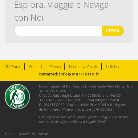
Esplora, Viaggia e Naviga
con Noi
CERCA
Chi Siamo
Contatti
Privacy
Normativa Cookie
Utilities
info@mar-rosso.it
contattaci:
La Compagnia del Mar Rosso S.r.l. | Sede legale: Viale Monte Nero,
32 - 20135 Milano
Uffici: Via Baldo degli Ubaldi, 11 - 20156 Milano - Tel. 02-
38000467 - Fax 02-36561501 - E-mail
info@mar-rosso.it
P.I. 03761330962 - Capitale sociale Euro 30.000,00 - Registro
delle imprese di Milano n. iscrizione 03761330962
Compagnia del Mar Rosso utilizza LifeGate Energy, 100% energia
rinnovabile di origine certificata a Impatto Zero®
© 2019 | powered by
Eidos sas