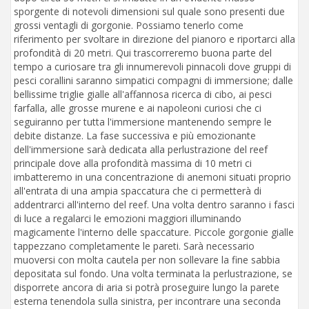
sporgente di notevoli dimensioni sul quale sono presenti due
grossi ventagli di gorgonie. Possiamo tenerlo come
riferimento per svoltare in direzione del pianoro e riportarci alla
profondità di 20 metri. Qui trascorreremo buona parte del
tempo a curiosare tra gli innumerevoli pinnacoli dove gruppi di
pesci corallini saranno simpatici compagni di immersione; dalle
bellissime triglie gialle all'affannosa ricerca di cibo, ai pesci
farfalla, alle grosse murene e ai napoleoni curiosi che ci
seguiranno per tutta l'immersione mantenendo sempre le
debite distanze. La fase successiva e più emozionante
dell'immersione sarà dedicata alla perlustrazione del reef
principale dove alla profondità massima di 10 metri ci
imbatteremo in una concentrazione di anemoni situati proprio
all'entrata di una ampia spaccatura che ci permetterà di
addentrarci all'interno del reef. Una volta dentro saranno i fasci
di luce a regalarci le emozioni maggiori illuminando
magicamente l'interno delle spaccature. Piccole gorgonie gialle
tappezzano completamente le pareti. Sarà necessario
muoversi con molta cautela per non sollevare la fine sabbia
depositata sul fondo. Una volta terminata la perlustrazione, se
disporrete ancora di aria si potrà proseguire lungo la parete
esterna tenendola sulla sinistra, per incontrare una seconda