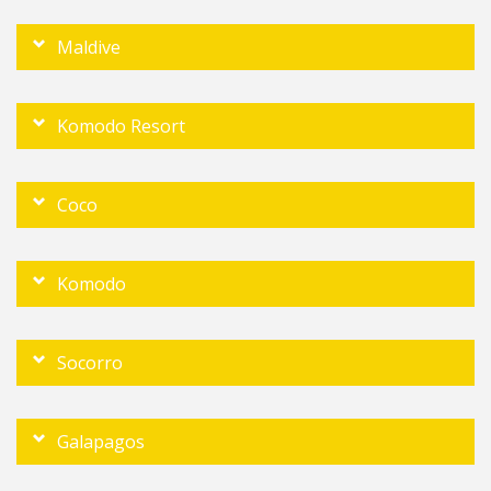
Maldive
Komodo Resort
Coco
Komodo
Socorro
Galapagos