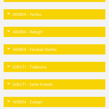
ARABIA - Yanbu
ARABIA - Rabigh
ARABIA - Farasan Banks
GIBUTI - Tadjoura
GIBUTI - Sette Fratelli
YEMEN - Zubayr