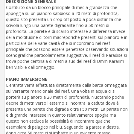
DESCRIZIONE GENERALE
Costituito da un blocco principale di media grandezza che
appoggia su un pianoro sabbioso a 20 metri di profondità,
questo sito presenta un drop off posto a poca distanza che
scivola lungo una parete digradante fino a 50 metri di
profondità. La parete è di scarso interesse a differenza invece
della moltitudine di torri madreporiche presenti sul pianoro e in
particolare delle varie cavità che si incontrano nel reef
principale che possono essere penetrate osservando situazioni
scenografiche particolarmente suggestive. Il reef di Paradise si
trova poche centinaia di metri a sud del reef di Umm Kararim
ben visibile dall'ormeggio.
PIANO IMMERSIONE
L'entrata verrà effettuata direttamente dalla barca ormeggiata
sul versante meridionale del reef. Una volta in acqua ci si
porterà su pianoro a 20 metri di profondità. Nuotando poche
decine di metri verso l'esterno si incontra la caduta dove è
presente una parete che digrada oltre i 50 metri. La parete non
è di grande interesse in quanto relativamente spoglia ma
questo non esclude la possibilità di incontrare qualche
esemplare di pelagico nel blu. Seguendo la parete a destra,
dopo circa 50 metri ci si imbatte in un evidente masso