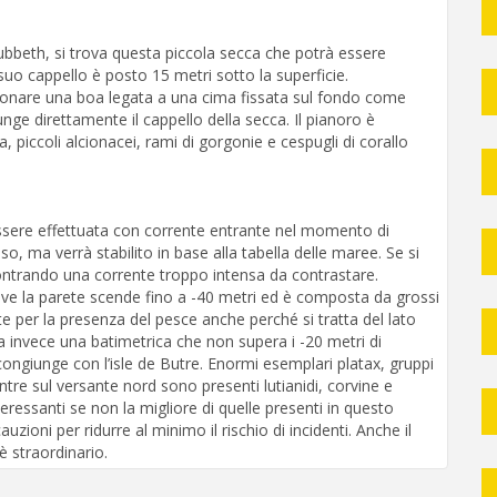
ubbeth, si trova questa piccola secca che potrà essere
 suo cappello è posto 15 metri sotto la superficie.
izionare una boa legata a una cima fissata sul fondo come
nge direttamente il cappello della secca. Il pianoro è
, piccoli alcionacei, rami di gorgonie e cespugli di corallo
ssere effettuata con corrente entrante nel momento di
o, ma verrà stabilito in base alla tabella delle maree. Se si
ontrando una corrente troppo intensa da contrastare.
dove la parete scende fino a -40 metri ed è composta da grossi
nte per la presenza del pesce anche perché si tratta del lato
ha invece una batimetrica che non supera i -20 metri di
ongiunge con l’isle de Butre. Enormi esemplari platax, gruppi
ntre sul versante nord sono presenti lutianidi, corvine e
teressanti se non la migliore di quelle presenti in questo
zioni per ridurre al minimo il rischio di incidenti. Anche il
 straordinario.