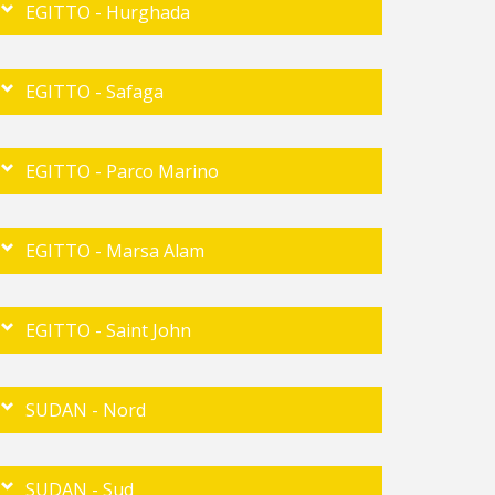
EGITTO - Hurghada
EGITTO - Safaga
EGITTO - Parco Marino
EGITTO - Marsa Alam
EGITTO - Saint John
SUDAN - Nord
SUDAN - Sud