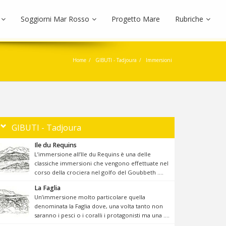
Soggiorni Mar Rosso
Progetto Mare
Rubriche
Home
GIBUTI - Tadjoura
Immersioni
GIBUTI - Tadjoura
Ile du Requins
L’immersione all’Ile du Requins è una delle
classiche immersioni che vengono effettuate nel
corso della crociera nel golfo del Goubbeth ....
La Faglia
Un’immersione molto particolare quella
denominata la Faglia dove, una volta tanto non
saranno i pesci o i coralli i protagonisti ma una ....