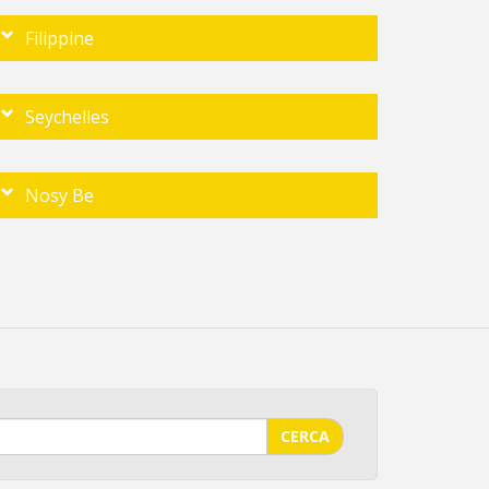
Filippine
Seychelles
Nosy Be
CERCA