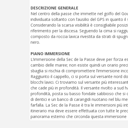
DESCRIZIONE GENERALE
Nel centro della passe che immette nel golfo del Go
individuata soltanto con l’ausilio del GPS in quanto il
Considerando la scarsa visibilità è consigliabile pos
riferimento per la discesa. Seguendo la cima si raggiu
composto da roccia lavica rivestita da strati di spugna
nero.
PIANO IMMERSIONE
L’immersione della Sec de la Passe deve per forza e
cambio delle maree; non esiste quindi un orario precis
sbaglia si rischia di compromettere l’immersione inc
Raggiunto il cappello, ci si porta sul versante nord 
blocchi lavici. Ci troviamo sul versante più interessa
che cade più in profondità. Il versante rivolto a sud 
profondità, posta su basso fondale sabbioso che si c
di dentici e un banco di carangidi nuotano nel blu me
farfalla. La Sec de la Passe è tra le immersioni più in
itinerario ma deve essere effettuata con tutte le precau
panorama esterno che circonda questa immersione è