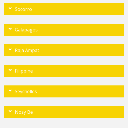
Socorro
Galapagos
Raja Ampat
Filippine
Seychelles
Nosy Be