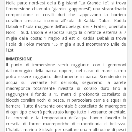
Nella parte nord-est della Big Island “La Grande Ile”, si trova
l'immersione chiamata “giardini giapponesi”; una straordinaria
composizione di coralli duri che tappezzano la barriera
corallina cresciuta intorno all’isola di Kadda Dabali. Kadda
Dabali è l'isola maggiore dell'arcipelago dei 7 Fratelli, orientata
Nord - Sud. L'isola è esposta lungo la direttrice esterna a 7
miglia dalla costa; 1 miglio ad est di Kadda Dabali si trova
l'isola di Tolka mentre 1,5 miglia a sud incontriamo L'Ille de
l'Est.
IMMERSIONE
Il punto di immersione verrà raggiunto con i gommoni
dall'ormeggio della barca oppure, nel caso di mare calmo
potrà essere raggiunto direttamente in barca. Scendendo in
acqua sul versante Est dell'isola, seguiremo la parete
madreporica totalmente rivestita di corallo duro fino a
raggiungere il fondo a 15 metri di profondità costellato di
blocchi corallini ricchi di pesce, in particolare cernie e squali di
barriera. Tutto il versante orientale è costellato da madrepore
di ogni tipo e verrà perlustrato lungo tutto il versante orientale.
Le correnti e la temperatura dell’acqua hanno favorito la
crescita di forme madreporiche di straordinaria di bellezza.
L’habitat marino è ideale per ospitare una moltitudine di pesci