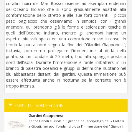
corallini tipici del Mar Rosso insieme ad esemplari endemici
dell'Oceano Indiano che si sono gradualmente adattati alla
conformazione dello stretto e alle sue forti correnti. I piccoli
pesci pagliaccio che osserviamo in simbiosi con i grandi
anemoni, qui prendono già le forme e colorazioni tipiche di
quelli dell’Oceano Indiano, mentre gli anemoni hanno un
aspetto più sviluppato ed una colorazione rosso intenso. In
teoria la punta nord segna la fine dei "Giardini Giapponesi";
tuttavia, potremmo proseguire l'immersione al di là della
punta, su un fondale di 20 metri, fino alla spiaggia posta a
nord dell'isola. Durante l'immersione è facile imbattersi in un
branco di balestra oceanici e gruppi di delfini che nuotano nel
blu abbastanza distanti dai giardini. Questa immersione può
essere effettuata anche in notturna se la corrente non è
troppo intensa.
GIBUTI - Sette Fratelli
Giardini Giapponesi
Kadda Dabali è l'isola più grande dell'arcipelago dei 7 Fratelli
a Gibuti, nei suoi fondali si trova l'immersione dei "Giardini
....