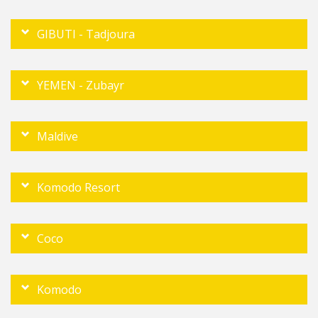
GIBUTI - Tadjoura
YEMEN - Zubayr
Maldive
Komodo Resort
Coco
Komodo