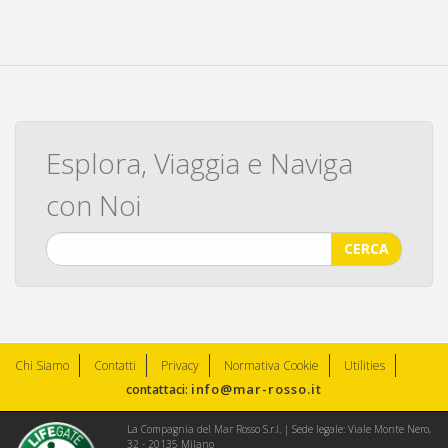
Esplora, Viaggia e Naviga
con Noi
CERCA
Chi Siamo
Contatti
Privacy
Normativa Cookie
Utilities
info@mar-rosso.it
contattaci:
La Compagnia del Mar Rosso S.r.l. | Sede legale: Viale Monte Nero,
32 - 20135 Milano