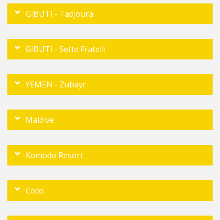
GIBUTI - Tadjoura
GIBUTI - Sette Fratelli
YEMEN - Zubayr
Maldive
Komodo Resort
Coco