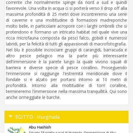
corrente che normalmente spinge da nord a sud e quindi
favorevole. Una volta in acqua ci si porterà verso il drop off alla
massima profondità di 25 metri dove incontreremo una serie
di caverne e una moltitudine di formazioni madreporiche
molto belle, in particolare acropore con i larghi ombrelli che si
protendono e formano un intricato habitat nel quale vive una
ricca microfauna composta da pesci falco, gobidi e numerosi
labridi, per la felicità di tutti gli appassionati di macrofotografia.
Nel blu è possibile incrociare gruppi di carangidi, barracuda e
altro pesce pelagico ma la parte più interessante
dell'immersione è la parete lungo la quale vivono squali di
barriera e diverse specie di pesce corallino. Proseguendo
l'immersione si raggiunge l'estremità meridionale dove il
fondale si è alzato per portarsi intorno ai 10 metri di
profondità. Intorno alla moltitudine di torri coralline,
termineremo l'immersione nella massima tranquillità. Qui sono
anche ormeggiate le barche.
EGITTO - Hurghada
Abu Hashish
Situata 18 miglia a sud di Hurgada, l'immersione di Abu