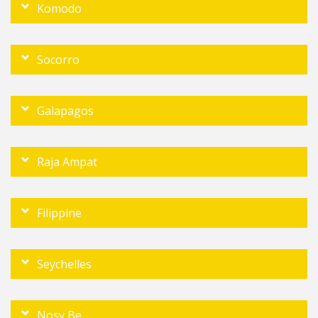
Komodo
Socorro
Galapagos
Raja Ampat
Filippine
Seychelles
Nosy Be