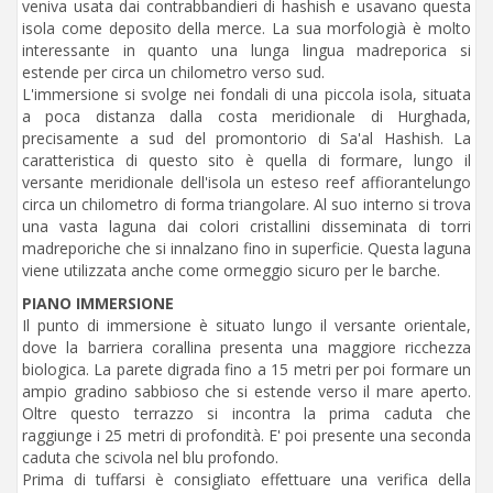
veniva usata dai contrabbandieri di hashish e usavano questa
isola come deposito della merce. La sua morfologià è molto
interessante in quanto una lunga lingua madreporica si
estende per circa un chilometro verso sud.
L'immersione si svolge nei fondali di una piccola isola, situata
a poca distanza dalla costa meridionale di Hurghada,
precisamente a sud del promontorio di Sa'al Hashish. La
caratteristica di questo sito è quella di formare, lungo il
versante meridionale dell'isola un esteso reef affiorantelungo
circa un chilometro di forma triangolare. Al suo interno si trova
una vasta laguna dai colori cristallini disseminata di torri
madreporiche che si innalzano fino in superficie. Questa laguna
viene utilizzata anche come ormeggio sicuro per le barche.
PIANO IMMERSIONE
Il punto di immersione è situato lungo il versante orientale,
dove la barriera corallina presenta una maggiore ricchezza
biologica. La parete digrada fino a 15 metri per poi formare un
ampio gradino sabbioso che si estende verso il mare aperto.
Oltre questo terrazzo si incontra la prima caduta che
raggiunge i 25 metri di profondità. E' poi presente una seconda
caduta che scivola nel blu profondo.
Prima di tuffarsi è consigliato effettuare una verifica della