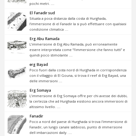
pochi metri. ....
El Fanadir sud
Situata a poca distanza dalla costa di Hurghada,
l’immersione di el Fanadir la si può effettuare con qualsiasi
condizione climatica ....
Erg Abu Ramada
L’immersione di Erg Abu Ramada, può erroneamente
essere interpretata come “l’immersione che fanno tutti” e
quindi poco stimolante ....
erg Bayad
Poco fuori dalla costa nord di Hurghada in corrispondenza
con il villaggio di El Gouna, si trova il reef di Erg Bayad, una
delle immersioni ....
Erg Somaya
L’immersione di Erg Somaya offre per chi avesse dei dubbi,
la certezza che ad Hurghada esistono ancora immersioni di
altissimo livello. ....
Fanadir
Poco a nord del paese di Hurghada si trova l'immersione di
Fanadir, un lungo canale sabbioso, punto di immersione
dell imbarcazioni daily. ....