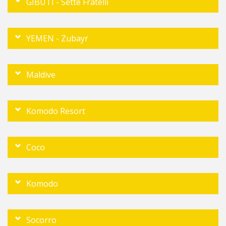
GIBUTI - Sette Fratelli
YEMEN - Zubayr
Maldive
Komodo Resort
Coco
Komodo
Socorro