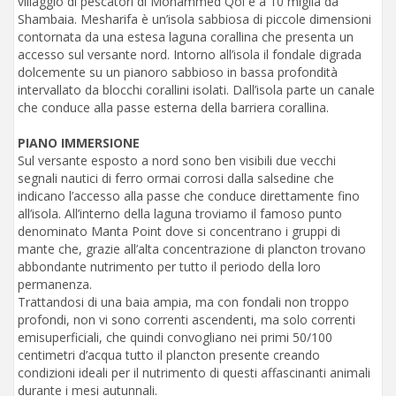
villaggio di pescatori di Mohammed Qol e a 10 miglia da
Shambaia. Mesharifa è un’isola sabbiosa di piccole dimensioni
contornata da una estesa laguna corallina che presenta un
accesso sul versante nord. Intorno all’isola il fondale digrada
dolcemente su un pianoro sabbioso in bassa profondità
intervallato da blocchi corallini isolati. Dall’isola parte un canale
che conduce alla passe esterna della barriera corallina.
PIANO IMMERSIONE
Sul versante esposto a nord sono ben visibili due vecchi
segnali nautici di ferro ormai corrosi dalla salsedine che
indicano l’accesso alla passe che conduce direttamente fino
all’isola. All’interno della laguna troviamo il famoso punto
denominato Manta Point dove si concentrano i gruppi di
mante che, grazie all’alta concentrazione di plancton trovano
abbondante nutrimento per tutto il periodo della loro
permanenza.
Trattandosi di una baia ampia, ma con fondali non troppo
profondi, non vi sono correnti ascendenti, ma solo correnti
emisuperficiali, che quindi convogliano nei primi 50/100
centimetri d’acqua tutto il plancton presente creando
condizioni ideali per il nutrimento di questi affascinanti animali
durante i mesi autunnali.