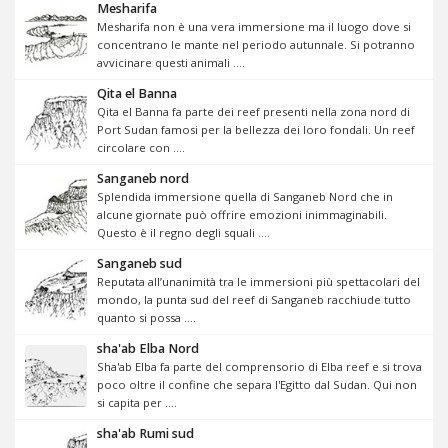
Mesharifa
Mesharifa non è una vera immersione ma il luogo dove si
concentrano le mante nel periodo autunnale. Si potranno
avvicinare questi animali ....
Qita el Banna
Qita el Banna fa parte dei reef presenti nella zona nord di
Port Sudan famosi per la bellezza dei loro fondali. Un reef
circolare con ....
Sanganeb nord
Splendida immersione quella di Sanganeb Nord che in
alcune giornate può offrire emozioni inimmaginabili.
Questo è il regno degli squali ....
Sanganeb sud
Reputata all’unanimità tra le immersioni più spettacolari del
mondo, la punta sud del reef di Sanganeb racchiude tutto
quanto si possa ....
sha'ab Elba Nord
Sha'ab Elba fa parte del comprensorio di Elba reef e si trova
poco oltre il confine che separa l'Egitto dal Sudan. Qui non
si capita per ....
sha'ab Rumi sud