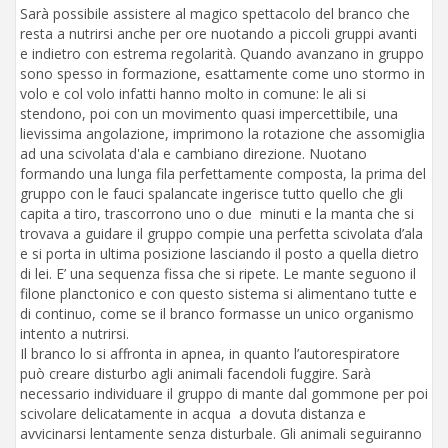
Sarà possibile assistere al magico spettacolo del branco che
resta a nutrirsi anche per ore nuotando a piccoli gruppi avanti
e indietro con estrema regolarità. Quando avanzano in gruppo
sono spesso in formazione, esattamente come uno stormo in
volo e col volo infatti hanno molto in comune: le ali si
stendono, poi con un movimento quasi impercettibile, una
lievissima angolazione, imprimono la rotazione che assomiglia
ad una scivolata d'ala e cambiano direzione. Nuotano
formando una lunga fila perfettamente composta, la prima del
gruppo con le fauci spalancate ingerisce tutto quello che gli
capita a tiro, trascorrono uno o due minuti e la manta che si
trovava a guidare il gruppo compie una perfetta scivolata d’ala
e si porta in ultima posizione lasciando il posto a quella dietro
di lei. E’ una sequenza fissa che si ripete. Le mante seguono il
filone planctonico e con questo sistema si alimentano tutte e
di continuo, come se il branco formasse un unico organismo
intento a nutrirsi.
Il branco lo si affronta in apnea, in quanto l’autorespiratore
può creare disturbo agli animali facendoli fuggire. Sarà
necessario individuare il gruppo di mante dal gommone per poi
scivolare delicatamente in acqua a dovuta distanza e
avvicinarsi lentamente senza disturbale. Gli animali seguiranno