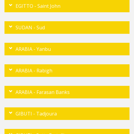
EGITTO - Saint John
SUDAN - Sud
ARABIA - Yanbu
ARABIA - Rabigh
ARABIA - Farasan Banks
GIBUTI - Tadjoura