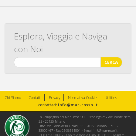
Esplora, Viaggia e Naviga
con Noi
CERCA
Chi Siamo
Contatti
Privacy
Normativa Cookie
Utilities
info@mar-rosso.it
contattaci:
La Compagnia del Mar Rosso S.r.l. | Sede legale: Viale Monte Nero,
32 - 20135 Milano
Uffici: Via Baldo degli Ubaldi, 11 - 20156 Milano - Tel. 02-
38000467 - Fax 02-36561501 - E-mail
info@mar-rosso.it
P.I. 03761330962 - Capitale sociale Euro 30.000,00 - Registro