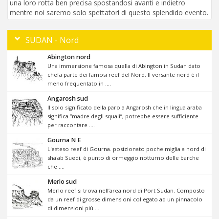
una loro rotta ben precisa spostandosi avanti e indietro
mentre noi saremo solo spettatori di questo splendido evento.
SUDAN - Nord
Abington nord
Una immersione famosa quella di Abington in Sudan dato
chefa parte dei famosi reef del Nord. Il versante nord è il
meno frequentato in ....
Angarosh sud
Il solo significato della parola Angarosh che in lingua araba
significa “madre degli squali”, potrebbe essere sufficiente
per raccontare ....
Gourna N E
L'esteso reef di Gourna. posizionato poche miglia a nord di
sha'ab Suedi, è punto di ormeggio notturno delle barche
che ....
Merlo sud
Merlo reef si trova nell’area nord di Port Sudan. Composto
da un reef di grosse dimensioni collegato ad un pinnacolo
di dimensioni più ....