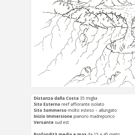
Distanza dalla Costa
35 miglia
Sito Esterno
reef affiorante isolato
Sito Sommerso
molto esteso – allungato
Inizio Immersione
pianoro madreporico
Versante
sud est
Profondità media e max
da 15 a 45 metri