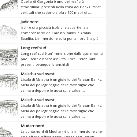
Quello di Gorgonia è uno dei reef più
straordinari presenti nella zona dei Banks. Pareti
verticali che cadono a oltre 300 metri di ....
Jadir nord
Jadir è una piccola isola che appartiene al
comprensorio dei Farasan Banks in Arabia
Saudita. L'immersione sulla punta nord è la più
...
Long reef sud
Long reef sud è un’immersione dalla quale non si
può uscire a bocca asciutta. Coralli strabilianti
presenti ovunque, branchi di ....
Malathu sud ovest
L'isola di Malathu è un gioiello dei Farasan Banks.
Meta del pellegrinaggio delle tartarughe che
vanno a deporre le uova sulle calde ....
Malathu sud ovest
L'isola di Malathu è un gioiello dei Farasan Banks.
Meta del pellegrinaggio delle tartarughe che
vanno a deporre le uova sulle calde ....
Mudarr nord
La punta nord di Mudharr è una immersione che
può offrire l’affascinante visione degli squali