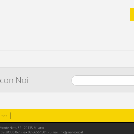
 con Noi
lities
le Monte Nero, 32 - 20135 Milano
Tel. 02-38000467 - Fax 02-36561501 - E-mail
info@mar-rosso.it