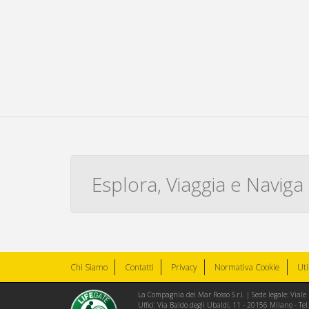
Esplora, Viaggia e Naviga
Chi Siamo
Contatti
Privacy
Normativa Cookie
Uti
La Compagnia del Mar Rosso S.r.l. | Sede legale: Via
Uffici: Via Baldo degli Ubaldi, 11 - 20156 Milano - 