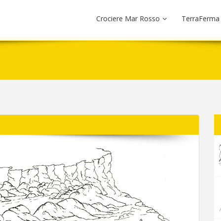
Crociere Mar Rosso
TerraFerma