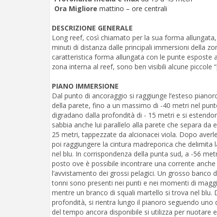
Ora Migliore
mattino – ore centrali
DESCRIZIONE GENERALE
Long reef, così chiamato per la sua forma allungata, 
minuti di distanza dalle principali immersioni della z
caratteristica forma allungata con le punte esposte a
zona interna al reef, sono ben visibili alcune piccole 
PIANO IMMERSIONE
Dal punto di ancoraggio si raggiunge l’esteso pianor
della parete, fino a un massimo di -40 metri nel punt
digradano dalla profondità di - 15 metri e si estendo
sabbia anche lui parallelo alla parete che separa da
25 metri, tappezzate da alcionacei viola. Dopo averl
poi raggiungere la cintura madreporica che delimita l
nel blu. In corrispondenza della punta sud, a -56 metri
posto ove è possibile incontrare una corrente anche 
l’avvistamento dei grossi pelagici. Un grosso banco d
tonni sono presenti nei punti e nei momenti di maggio
mentre un branco di squali martello si trova nel blu
profondità, si rientra lungo il pianoro seguendo uno 
del tempo ancora disponibile si utilizza per nuotare e