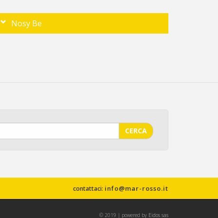
Nosy Be
CERCA
info@mar-rosso.it
contattaci:
© 2019 | powered by
Eidos sas