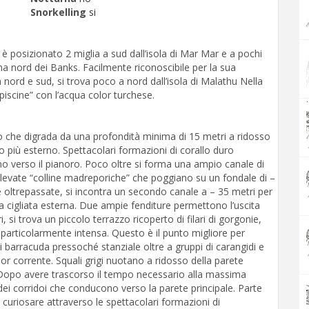
Snorkelling
si
è posizionato 2 miglia a sud dall’isola di Mar Mar e a pochi
ona nord dei Banks. Facilmente riconoscibile per la sua
 nord e sud, si trova poco a nord dall’isola di Malathu Nella
“piscine” con l’acqua color turchese.
.
o che digrada da una profondità minima di 15 metri a ridosso
o più esterno. Spettacolari formazioni di corallo duro
no verso il pianoro. Poco oltre si forma una ampio canale di
 elevate “colline madreporiche” che poggiano su un fondale di –
e oltrepassate, si incontra un secondo canale a – 35 metri per
a cigliata esterna. Due ampie fenditure permettono l’uscita
, si trova un piccolo terrazzo ricoperto di filari di gorgonie,
particolarmente intensa. Questo è il punto migliore per
i barracuda pressoché stanziale oltre a gruppi di carangidi e
r corrente. Squali grigi nuotano a ridosso della parete
. Dopo avere trascorso il tempo necessario alla massima
dei corridoi che conducono verso la parete principale. Parte
 curiosare attraverso le spettacolari formazioni di