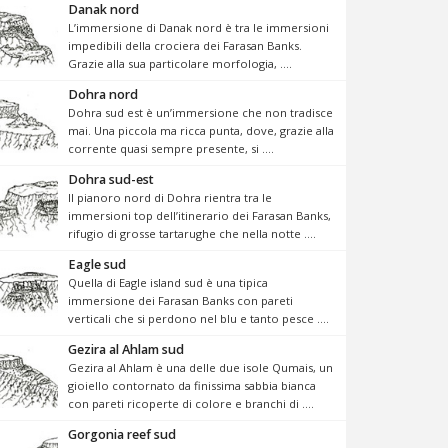
Danak nord
L’immersione di Danak nord è tra le immersioni
impedibili della crociera dei Farasan Banks.
Grazie alla sua particolare morfologia, ....
Dohra nord
Dohra sud est è un’immersione che non tradisce
mai. Una piccola ma ricca punta, dove, grazie alla
corrente quasi sempre presente, si ....
Dohra sud-est
Il pianoro nord di Dohra rientra tra le
immersioni top dell’itinerario dei Farasan Banks,
rifugio di grosse tartarughe che nella notte ....
Eagle sud
Quella di Eagle island sud è una tipica
immersione dei Farasan Banks con pareti
verticali che si perdono nel blu e tanto pesce ....
Gezira al Ahlam sud
Gezira al Ahlam è una delle due isole Qumais, un
gioiello contornato da finissima sabbia bianca
con pareti ricoperte di colore e branchi di ....
Gorgonia reef sud