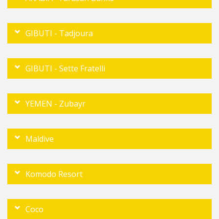
GIBUTI - Tadjoura
GIBUTI - Sette Fratelli
YEMEN - Zubayr
Maldive
Komodo Resort
Coco