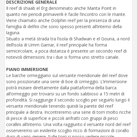
DESCRIZIONE GENERALE
Il reef di shaab el Erg denominato anche Manta Point in
quanto nei periodi primaverili è facile l’incontro con le mante.
Viene chiamato anche Dolphin reef per la presenza di una
famiglia di delfini che sono spesso presenti all’interno della
laguna.
Situato a metà strada tra l’isola di Shadwan e el Gouna, a nord
dell’isola di Umm Gamar, il reef principale ha forma
semicircolare, a poca distanza è presente un secondo reef di
notevoli dimensioni. tra i due si forma uno stretto canale.
PIANO IMMERSIONE
Le barche ormeggiano sul versante meridionale del reef dove
sono posizionate una serie di boe di ormeggio. L’immersione
potrà iniziare direttamente dalla piattaforma della barca
all’ormeggio per trovarsi su un fondo sabbioso a 15 metri di
profondità. Si raggiunge il secondo scoglio per seguirlo lungo il
versante meridionale tenendo quindi la parete del reef
principale a destra. Incontreremo una serie di torri molto ricche
di pesce di superficie e piccoli anfratti con gruppi di pesci
corallini all’interno. Una volta raggiunto il versante nord del reef
osserveremo un evidente scoglio ricco di formazioni di corallo
duro di vario genere. Sulle torri si posso vedere piccole