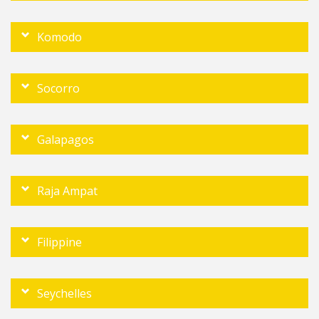
Komodo
Socorro
Galapagos
Raja Ampat
Filippine
Seychelles