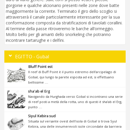
gorgonie e qualche alcionario presenti nelle zone dove batte
maggiormente la corrente. Terminato il giro dello scoglio si
attraverserà il canale particolarmente interessante per la sua
conformazione composta da stratificazioni di tavolati corallini.
Al termine della passe ritroveremo le barche all’ormeggio.
Molto bello per gli amanti dello snorkeling che potranno
incontrare tartarughe e i delfini.
EGITTO - Gubal
Bluff Point est
Il reef di Buff Point è il punto estremo dell’arcipelago di
Gobal, qui lungo la parete esposta ad est, si effettuano
bellissime ....
sha'ab el Erg
Navigando da Hurghada verso Gobal si incontrano una serie
di reef posti a metà della rotta, uno di questi è sha’ab el Erg,
punto ....
Siyul Kebira sud
Situata sul versante ovest dell'isola di Gobal si trova Syul
Kebira, una delle innumerevoli isole circondate da barriera