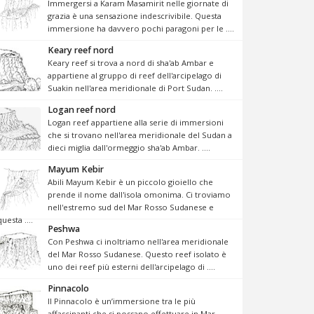
Immergersi a Karam Masamirit nelle giornate di
grazia è una sensazione indescrivibile. Questa
immersione ha davvero pochi paragoni per le ....
Keary reef nord
Keary reef si trova a nord di sha'ab Ambar e
appartiene al gruppo di reef dell'arcipelago di
Suakin nell'area meridionale di Port Sudan. ....
Logan reef nord
Logan reef appartiene alla serie di immersioni
che si trovano nell'area meridionale del Sudan a
dieci miglia dall'ormeggio sha'ab Ambar. ....
Mayum Kebir
Abili Mayum Kebir è un piccolo gioiello che
prende il nome dall'isola omonima. Ci troviamo
nell'estremo sud del Mar Rosso Sudanese e
questa ....
Peshwa
Con Peshwa ci inoltriamo nell'area meridionale
del Mar Rosso Sudanese. Questo reef isolato è
uno dei reef più esterni dell'arcipelago di ....
Pinnacolo
Il Pinnacolo è un’immersione tra le più
affascinanti che si possano effettuare in Mar