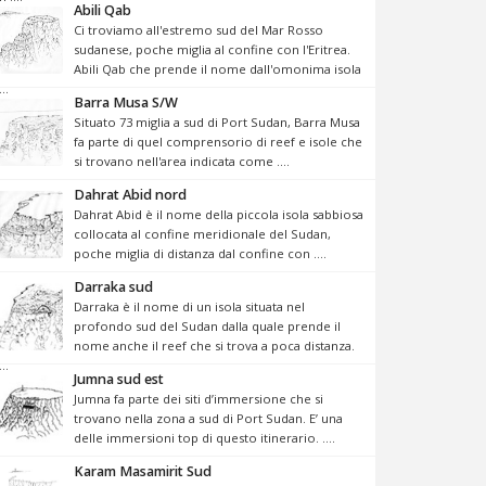
Abili Qab
Ci troviamo all'estremo sud del Mar Rosso
sudanese, poche miglia al confine con l'Eritrea.
Abili Qab che prende il nome dall'omonima isola
...
Barra Musa S/W
Situato 73 miglia a sud di Port Sudan, Barra Musa
fa parte di quel comprensorio di reef e isole che
si trovano nell'area indicata come ....
Dahrat Abid nord
Dahrat Abid è il nome della piccola isola sabbiosa
collocata al confine meridionale del Sudan,
poche miglia di distanza dal confine con ....
Darraka sud
Darraka è il nome di un isola situata nel
profondo sud del Sudan dalla quale prende il
nome anche il reef che si trova a poca distanza.
...
Jumna sud est
Jumna fa parte dei siti d’immersione che si
trovano nella zona a sud di Port Sudan. E’ una
delle immersioni top di questo itinerario. ....
Karam Masamirit Sud