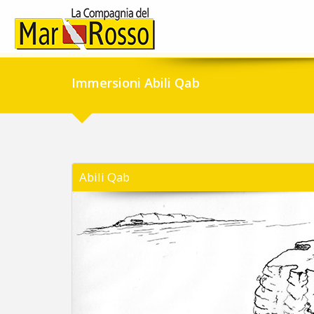
Immersioni Abili Qab
Abili Qab