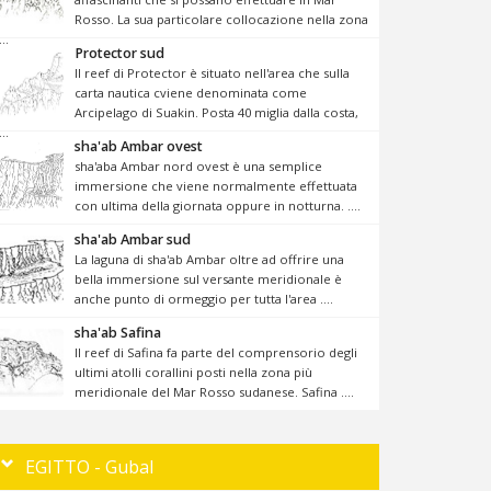
Rosso. La sua particolare collocazione nella zona
...
Protector sud
Il reef di Protector è situato nell'area che sulla
carta nautica cviene denominata come
Arcipelago di Suakin. Posta 40 miglia dalla costa,
...
sha'ab Ambar ovest
sha'aba Ambar nord ovest è una semplice
immersione che viene normalmente effettuata
con ultima della giornata oppure in notturna. ....
sha'ab Ambar sud
La laguna di sha'ab Ambar oltre ad offrire una
bella immersione sul versante meridionale è
anche punto di ormeggio per tutta l'area ....
sha'ab Safina
Il reef di Safina fa parte del comprensorio degli
ultimi atolli corallini posti nella zona più
meridionale del Mar Rosso sudanese. Safina ....
EGITTO - Gubal