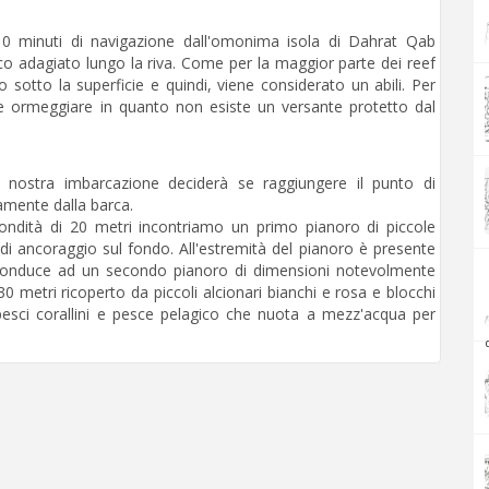
10 minuti di navigazione dall'omonima isola di Dahrat Qab
uco adagiato lungo la riva. Come per la maggior parte dei reef
 sotto la superficie e quindi, viene considerato un abili. Per
le ormeggiare in quanto non esiste un versante protetto dal
la nostra imbarcazione deciderà se raggiungere il punto di
mente dalla barca.
fondità di 20 metri incontriamo un primo pianoro di piccole
i ancoraggio sul fondo. All'estremità del pianoro è presente
he conduce ad un secondo pianoro di dimensioni notevolmente
30 metri ricoperto da piccoli alcionari bianchi e rosa e blocchi
 pesci corallini e pesce pelagico che nuota a mezz'acqua per