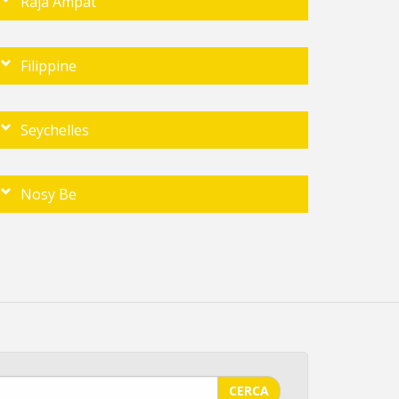
Raja Ampat
Filippine
Seychelles
Nosy Be
CERCA