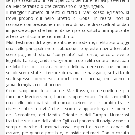
sempre costituito un serio pericolo per tutte le navi provenienti
dal Mediterraneo o che cercavano di raggiungerlo.
Il maggior numero di relitti di tutto il Mar Rosso egiziano, si
trova proprio qui nello Stretto di Gobal; in realtà, non si
conosce con precisione il numero di navi e di vascelli affondati
in queste acque che hanno da sempre costituito un'importante
arteria per il commercio marittimo.
Muti testimoni di tragedie antiche e moderne, i relitti sono oggi
una delle principali mete subacquee e queste navi affondate
sono pagine di storia "congelate" sul fondo, ancora vive e
leggibili. La stragrande maggioranza dei relitti sinora individuati
nel Mar Rosso si trova a ridosso delle barriere coralline che per
secoli sono state il terrore di marinai e naviganti; si tratta di
scafi spesso sommersi da pochi metri d'acqua, che fanno la
gioia di migliaia di subacquei.
Come sappiamo, le acque del Mar Rosso, come quelle del più
familiare Mediterraneo, hanno rappresentato fin dall'antichità
una delle principali vie di comunicazione e di scambio tra le
diverse culture e civiltà che si sono sviluppate lungo le sponde
del Nordafrica, del Medio Oriente e dell'Europa. Numerosi
trattati e scritture dell'antico Egitto ci parlano di navigazione su
semplici barche di marinai assai esperti di rotte e capaci di
evitare, per quanto possibile, le insidie dei mari. Con la caduta