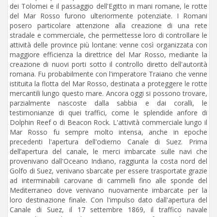
dei Tolomei e il passaggio dell'Egitto in mani romane, le rotte
del Mar Rosso furono ulteriormente potenziate. I Romani
posero particolare attenzione alla creazione di una rete
stradale e commerciale, che permettesse loro di controllare le
attività delle province più lontane: venne così organizzata con
maggiore efficienza la direttrice del Mar Rosso, mediante la
creazione di nuovi porti sotto il controllo diretto dell'autorità
romana. Fu probabilmente con l'imperatore Traiano che venne
istituita la flotta del Mar Rosso, destinata a proteggere le rotte
mercantili lungo questo mare. Ancora oggi si possono trovare,
parzialmente nascoste dalla sabbia e dai coralli, le
testimonianze di quei traffici, come le splendide anfore di
Dolphin Reef o di Beacon Rock. L'attività commerciale lungo il
Mar Rosso fu sempre molto intensa, anche in epoche
precedenti l'apertura dell'odierno Canale di Suez. Prima
dell’apertura del canale, le merci imbarcate sulle navi che
provenivano dall'Oceano Indiano, raggiunta la costa nord del
Golfo di Suez, venivano sbarcate per essere trasportate grazie
ad interminabili carovane di cammelli fino alle sponde del
Mediterraneo dove venivano nuovamente imbarcate per la
loro destinazione finale. Con l'impulso dato dall'apertura del
Canale di Suez, il 17 settembre 1869, il traffico navale