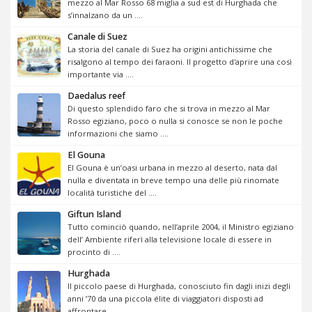
mezzo al Mar Rosso 68 miglia a sud est di Hurghada che
s’innalzano da un ....
Canale di Suez
La storia del canale di Suez ha origini antichissime che
risalgono al tempo dei faraoni. Il progetto d'aprire una così
importante via ....
Daedalus reef
Di questo splendido faro che si trova in mezzo al Mar
Rosso egiziano, poco o nulla si conosce se non le poche
informazioni che siamo ....
El Gouna
El Gouna è un’oasi urbana in mezzo al deserto, nata dal
nulla e diventata in breve tempo una delle più rinomate
località turistiche del ....
Giftun Island
Tutto cominciò quando, nell’aprile 2004, il Ministro egiziano
dell’ Ambiente riferì alla televisione locale di essere in
procinto di ....
Hurghada
Il piccolo paese di Hurghada, conosciuto fin dagli inizi degli
anni ’70 da una piccola élite di viaggiatori disposti ad
affrontare ....