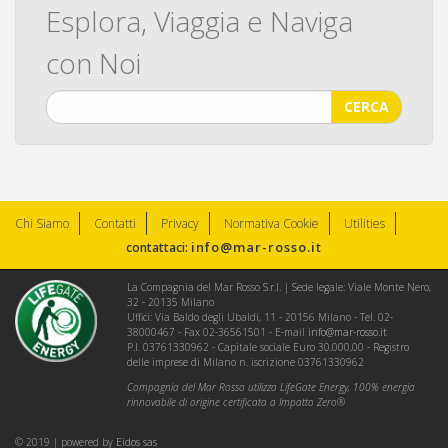
Esplora, Viaggia e Naviga
con Noi
CERCA
Chi Siamo
Contatti
Privacy
Normativa Cookie
Utilities
info@mar-rosso.it
contattaci:
La Compagnia del Mar Rosso S.r.l. | Sede legale: Viale Monte Nero,
32 - 20135 Milano
Uffici: Via Baldo degli Ubaldi, 11 - 20156 Milano - Tel. 02-
38000467 - Fax 02-36561501 - E-mail
info@mar-rosso.it
P.I. 03761330962 - Capitale sociale Euro 30.000,00 - Registro
delle imprese di Milano n. iscrizione 03761330962
Compagnia del Mar Rosso utilizza LifeGate Energy, 100% energia
rinnovabile di origine certificata a Impatto Zero®
© 2019 | powered by
Eidos sas