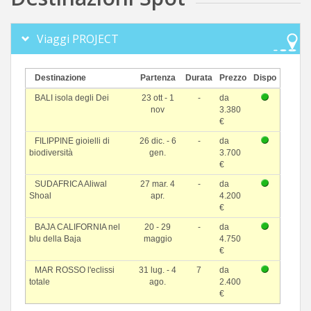
Viaggi PROJECT
Destinazione
Partenza
Durata
Prezzo
Dispo
BALI isola degli Dei
23 ott - 1
-
da
nov
3.380
€
FILIPPINE gioielli di
26 dic. - 6
-
da
biodiversità
gen.
3.700
€
SUDAFRICA Aliwal
27 mar. 4
-
da
Shoal
apr.
4.200
€
BAJA CALIFORNIA nel
20 - 29
-
da
blu della Baja
maggio
4.750
€
MAR ROSSO l'eclissi
31 lug. - 4
7
da
totale
ago.
2.400
€