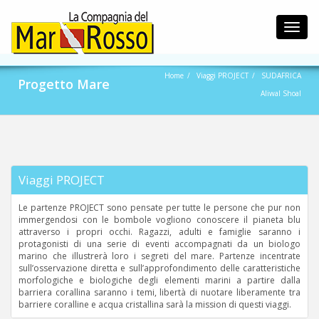
Toggl
navig
Home
Viaggi PROJECT
SUDAFRICA
Progetto Mare
Aliwal Shoal
Viaggi PROJECT
Le partenze PROJECT sono pensate per tutte le persone che pur non
immergendosi con le bombole vogliono conoscere il pianeta blu
attraverso i propri occhi. Ragazzi, adulti e famiglie saranno i
protagonisti di una serie di eventi accompagnati da un biologo
marino che illustrerà loro i segreti del mare. Partenze incentrate
sull’osservazione diretta e sull’approfondimento delle caratteristiche
morfologiche e biologiche degli elementi marini a partire dalla
barriera corallina saranno i temi, libertà di nuotare liberamente tra
barriere coralline e acqua cristallina sarà la mission di questi viaggi.