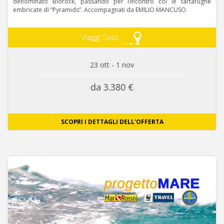
denominato Biorock, passando per l’incontro col le tartarughe
embricate di “Pyramids”. Accompagnati da EMILIO MANCUSO
Viaggi Spot
23 ott - 1 nov
da 3.380 €
SCOPRI I DETTAGLI DELL'OFFERTA