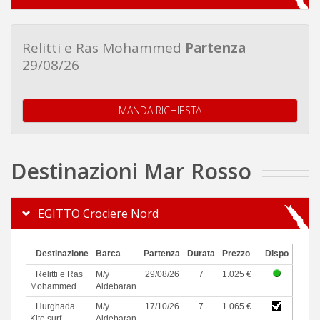
Relitti e Ras Mohammed
Partenza
29/08/26
MANDA RICHIESTA
Destinazioni Mar Rosso
EGITTO Crociere Nord
Destinazione
Barca
Partenza
Durata
Prezzo
Dispo
Relitti e Ras
M/y
29/08/26
7
1.025 €
Mohammed
Aldebaran
Hurghada
M/y
17/10/26
7
1.065 €
Kite surf
Aldebaran