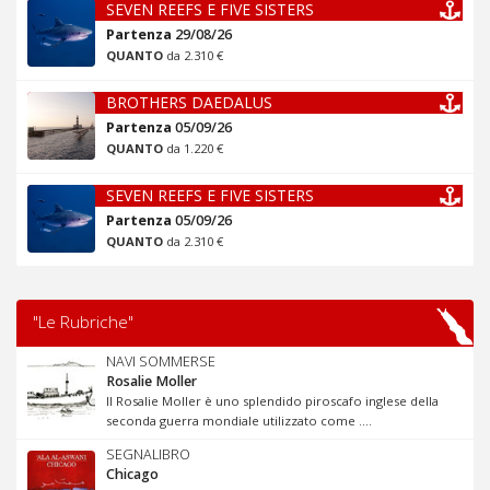
SEVEN REEFS E FIVE SISTERS
Partenza
29/08/26
QUANTO
da 2.310 €
BROTHERS DAEDALUS
Partenza
05/09/26
QUANTO
da 1.220 €
SEVEN REEFS E FIVE SISTERS
Partenza
05/09/26
QUANTO
da 2.310 €
"Le Rubriche"
NAVI SOMMERSE
Rosalie Moller
Il Rosalie Moller è uno splendido piroscafo inglese della
seconda guerra mondiale utilizzato come ....
SEGNALIBRO
Chicago