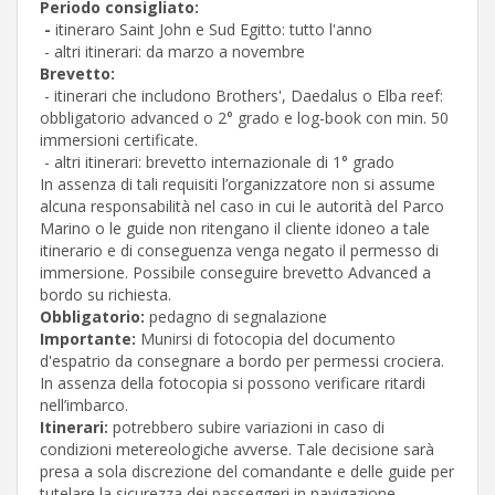
Periodo consigliato:
-
itineraro Saint John e Sud Egitto: tutto l'anno
- altri itinerari: da marzo a novembre
Brevetto:
- itinerari che includono Brothers', Daedalus o Elba reef:
obbligatorio advanced o 2° grado e log-book con min. 50
immersioni certificate.
- altri itinerari: brevetto internazionale di 1° grado
In assenza di tali requisiti l’organizzatore non si assume
alcuna responsabilità nel caso in cui le autorità del Parco
Marino o le guide non ritengano il cliente idoneo a tale
itinerario e di conseguenza venga negato il permesso di
immersione. Possibile conseguire brevetto Advanced a
bordo su richiesta.
Obbligatorio:
pedagno di segnalazione
Importante:
Munirsi di fotocopia del documento
d'espatrio da consegnare a bordo per permessi crociera.
In assenza della fotocopia si possono verificare ritardi
nell’imbarco.
Itinerari:
potrebbero subire variazioni in caso di
condizioni metereologiche avverse. Tale decisione sarà
presa a sola discrezione del comandante e delle guide per
tutelare la sicurezza dei passeggeri in navigazione.