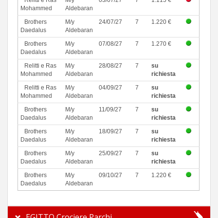
Relitti e Ras
M/y
03/07/27
7
1.115 €
Mohammed
Aldebaran
Brothers
M/y
24/07/27
7
1.220 €
Daedalus
Aldebaran
Brothers
M/y
07/08/27
7
1.270 €
Daedalus
Aldebaran
Relitti e Ras
M/y
28/08/27
7
su
Mohammed
Aldebaran
richiesta
Relitti e Ras
M/y
04/09/27
7
su
Mohammed
Aldebaran
richiesta
Brothers
M/y
11/09/27
7
su
Daedalus
Aldebaran
richiesta
Brothers
M/y
18/09/27
7
su
Daedalus
Aldebaran
richiesta
Brothers
M/y
25/09/27
7
su
Daedalus
Aldebaran
richiesta
Brothers
M/y
09/10/27
7
1.220 €
Daedalus
Aldebaran
EGITTO Crociere Parchi