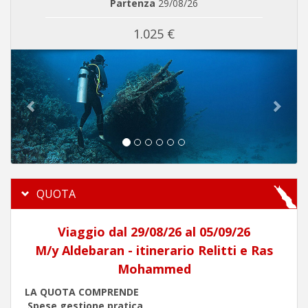
Partenza
29/08/26
1.025 €
Previous
Next
QUOTA
Viaggio dal 29/08/26 al 05/09/26
M/y Aldebaran - itinerario Relitti e Ras
Mohammed
LA QUOTA COMPRENDE
Spese gestione pratica