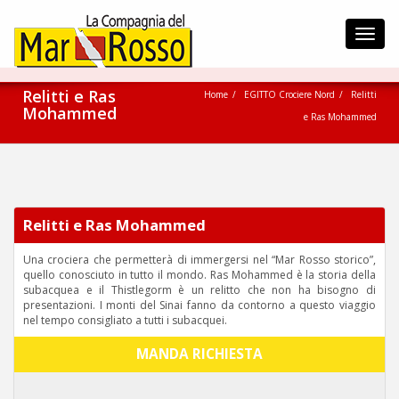
Toggl
navig
Relitti e Ras
Home
EGITTO Crociere Nord
Relitti
Mohammed
e Ras Mohammed
Relitti e Ras Mohammed
Una crociera che permetterà di immergersi nel “Mar Rosso storico”,
quello conosciuto in tutto il mondo. Ras Mohammed è la storia della
subacquea e il Thistlegorm è un relitto che non ha bisogno di
presentazioni. I monti del Sinai fanno da contorno a questo viaggio
nel tempo consigliato a tutti i subacquei.
MANDA RICHIESTA