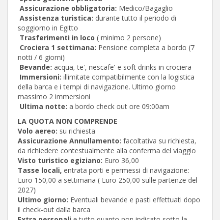
Assicurazione obbligatoria:
Medico/Bagaglio
Assistenza turistica:
durante tutto il periodo di
soggiorno in Egitto
Trasferimenti in loco
( minimo 2 persone)
Crociera 1 settimana:
Pensione completa a bordo (7
notti / 6 giorni)
Bevande:
acqua, te', nescafe' e soft drinks in crociera
Immersioni:
illimitate compatibilmente con la logistica
della barca e i tempi di navigazione. Ultimo giorno
massimo 2 immersioni
Ultima notte:
a bordo check out ore 09:00am
LA QUOTA NON COMPRENDE
Volo aereo:
su richiesta
Assicurazione Annullamento:
facoltativa su richiesta,
da richiedere contestualmente alla conferma del viaggio
Visto turistico egiziano:
Euro 36,00
Tasse locali,
entrata porti e permessi di navigazione:
Euro 150,00 a settimana ( Euro 250,00 sulle partenze del
2027)
Ultimo giorno:
Eventuali bevande e pasti effettuati dopo
il check-out dalla barca
Extra personali
e tutto quanto non indicato sotto la