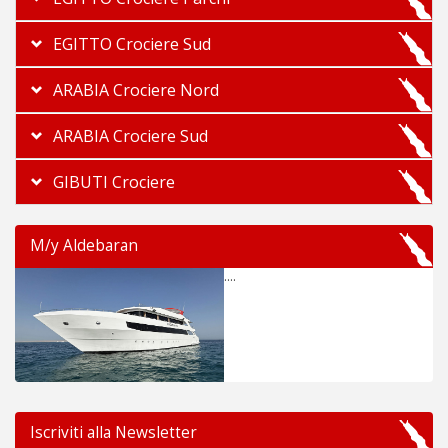
EGITTO Crociere Sud
ARABIA Crociere Nord
ARABIA Crociere Sud
GIBUTI Crociere
M/y Aldebaran
....
Iscriviti alla Newsletter