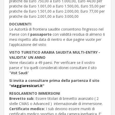
pratiche da Euro 750,00 a Euro 1.000,00, Euro 44,00 per
pratiche da Euro 1.001,00 a Euro 1.500,00, Euro 55,00 per
pratiche da Euro 1.501,00 a Euro 2.000,00; Euro 77,00 per
pratiche da Euro 2.001,00 a Euro 3.000,00
DOCUMENTI
Le Autorità di frontiera saudite consentono l’ingresso nel
Paese con il
passaporto
con validità residua di almeno 6
mesi rispetto alla data di rientro e due pagine vuote per
l'applicazione del visto
VISTO TURISTICO ARABIA SAUDITA MULTI-ENTRY -
VALIDITA' UN ANNO
Viene rilasciato a 49 paesi. Per verificare se il vostro
paese e' tra quelli considerati idonei consultare il sito
"
Visit Saudi
"
Si invita a consultare prima della partenza il sito
"
viaggiaresicuri.it
"
REGOLAMENTO IMMERSIONI
Brevetto sub:
Essere titolari di brevetto avanzato ( 2
stelle CMAS o Advanced ) internazionale di immersione.
Certificato medico:
I sub devono essere muniti di
certificato medico sportivo o della camera iperbarica. E'