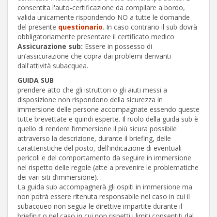
consentita l'auto-certificazione da compilare a bordo,
valida unicamente rispondendo NO a tutte le domande
del presente
questionario
. In caso contrario il sub dovrà
obbligatoriamente presentare il certificato medico
Assicurazione sub:
Essere in possesso di
un’assicurazione che copra dai problemi derivanti
dall'attività subacquea.
GUIDA SUB
prendere atto che gli istruttori o gli aiuti messi a
disposizione non rispondono della sicurezza in
immersione delle persone accompagnate essendo queste
tutte brevettate e quindi esperte. Il ruolo della guida sub è
quello di rendere l’immersione il più sicura possibile
attraverso la descrizione, durante il briefing, delle
caratteristiche del posto, dell'indicazione di eventuali
pericoli e del comportamento da seguire in immersione
nel rispetto delle regole (atte a prevenire le problematiche
dei vari siti d’immersione).
La guida sub accompagnerà gli ospiti in immersione ma
non potrà essere ritenuta responsabile nel caso in cui il
subacqueo non segua le direttive impartite durante il
briefing o nel caso in cui non rispetti i limiti consentiti dal