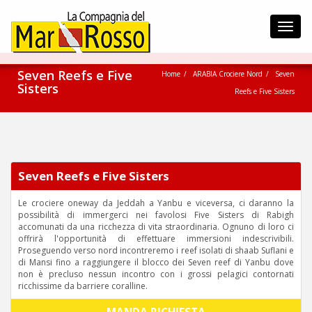
Toggl
navig
Seven Reefs e Five
Home
ARABIA Crociere Nord
Seven
Sisters
Reefs e Five Sisters
Seven Reefs e Five Sisters
Le crociere oneway da Jeddah a Yanbu e viceversa, ci daranno la
possibilità di immergerci nei favolosi Five Sisters di Rabigh
accomunati da una ricchezza di vita straordinaria. Ognuno di loro ci
offrirà l'opportunità di effettuare immersioni indescrivibili.
Proseguendo verso nord incontreremo i reef isolati di shaab Suflani e
di Mansi fino a raggiungere il blocco dei Seven reef di Yanbu dove
non è precluso nessun incontro con i grossi pelagici contornati
ricchissime da barriere coralline.