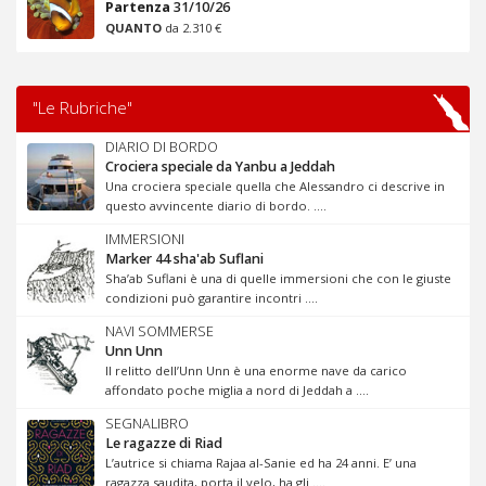
Partenza
31/10/26
QUANTO
da 2.310 €
"Le Rubriche"
DIARIO DI BORDO
Crociera speciale da Yanbu a Jeddah
Una crociera speciale quella che Alessandro ci descrive in
questo avvincente diario di bordo. ....
IMMERSIONI
Marker 44 sha'ab Suflani
Sha’ab Suflani è una di quelle immersioni che con le giuste
condizioni può garantire incontri ....
NAVI SOMMERSE
Unn Unn
Il relitto dell’Unn Unn è una enorme nave da carico
affondato poche miglia a nord di Jeddah a ....
SEGNALIBRO
Le ragazze di Riad
L’autrice si chiama Rajaa al-Sanie ed ha 24 anni. E’ una
ragazza saudita, porta il velo, ha gli ....