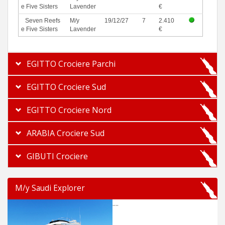
e Five Sisters
Lavender
€
Seven Reefs
M/y
19/12/27
7
2.410
e Five Sisters
Lavender
€
EGITTO Crociere Parchi
EGITTO Crociere Sud
EGITTO Crociere Nord
ARABIA Crociere Sud
GIBUTI Crociere
M/y Saudi Explorer
....