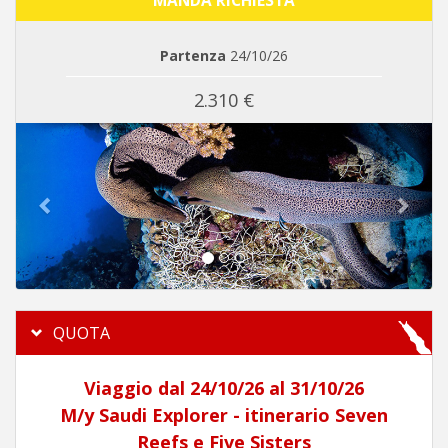
MANDA RICHIESTA
Partenza
24/10/26
2.310 €
Previous
Next
QUOTA
Viaggio dal 24/10/26 al 31/10/26
M/y Saudi Explorer - itinerario Seven
Reefs e Five Sisters