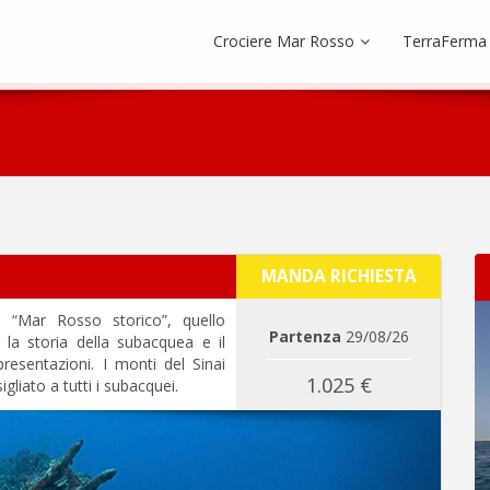
Crociere Mar Rosso
TerraFerma
MANDA RICHIESTA
 “Mar Rosso storico”, quello
Partenza
29/08/26
a storia della subacquea e il
resentazioni. I monti del Sinai
1.025 €
liato a tutti i subacquei.
Next