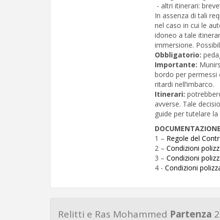
- altri itinerari: bre
In assenza di tali re
nel caso in cui le au
idoneo a tale itiner
immersione. Possibil
Obbligatorio:
peda
Importante:
Munirs
bordo per permessi c
ritardi nell’imbarco.
Itinerari:
potrebbero
avverse. Tale decisi
guide per tutelare la
DOCUMENTAZION
1 –
Regole del Contr
2 –
Condizioni poliz
3 –
Condizioni poli
4 -
Condizioni poliz
Relitti e Ras Mohammed
Partenza
2