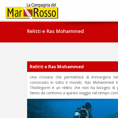
Relitti e Ras Mohammed
Relitti e Ras Mohammed
Una crociera che permetterà di immergersi nel
conosciuto in tutto il mondo. Ras Mohammed è l
Thistlegorm è un relitto che non ha bisogno di p
fanno da contorno a questo viaggio nel tempo consig
Previous