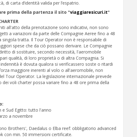
à, di carta d’identità valida per l’espatrio.
are prima della partenza il sito "
viaggiaresicuri.it
"
CHARTER
rniti all'atto della prenotazione sono indicativi, non sono
getti a variazioni da parte delle Compagnie Aeree fino a 48
a singola tratta. Il Tour Operator non è responsabile di
aggiori spese che da ciò possano derivare. Le Compagnie
 diritto di sostituire, secondo necessità, l'aeromobile
 pari qualità, di loro proprietà o di altra Compagnia. Si
indennità è dovuta qualora si verificassero soste o ritardi
forza maggiore inerenti al volo o all'aeromobile, non
del Tour Operator. La legislazione internazionale prevede
o dei voli charter possa variare fino a 48 ore prima della
o:
n e Sud Egitto: tutto l'anno
 marzo a novembre
udono Brothers', Daedalus o Elba reef: obbligatorio advanced
k con min. 50 immersioni certificate.