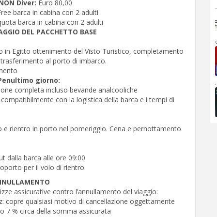
NON Diver:
Euro 80,00
Free barca in cabina con 2 adulti
uota barca in cabina con 2 adulti
AGGIO DEL PACCHETTO BASE
rto in Egitto ottenimento del Visto Turistico, completamento
 trasferimento al porto di imbarco.
mento
Penultimo giorno:
.
sione completa incluso bevande analcooliche
 compatibilmente con la logistica della barca e i tempi di
.
o e rientro in porto nel pomeriggio. Cena e pernottamento
t dalla barca alle ore 09:00
porto per il volo di rientro.
ANNULLAMENTO
ze assicurative contro l’annullamento del viaggio:
nz: copre qualsiasi motivo di cancellazione oggettamente
o 7 % circa della somma assicurata