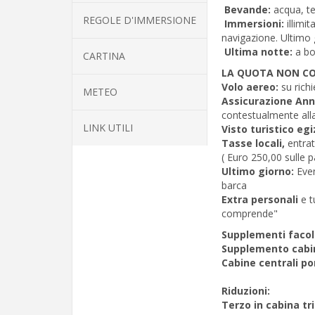
Bevande:
acqua, te
REGOLE D'IMMERSIONE
Immersioni:
illimi
navigazione. Ultimo
Ultima notte:
a b
CARTINA
LA QUOTA NON C
Volo aereo:
su rich
METEO
Assicurazione Ann
contestualmente all
LINK UTILI
Visto turistico eg
Tasse locali,
entrat
( Euro 250,00 sulle 
Ultimo giorno:
Even
barca
Extra personali
e t
comprende"
Supplementi facolt
Supplemento cabin
Cabine centrali po
Riduzioni:
Terzo in cabina tri