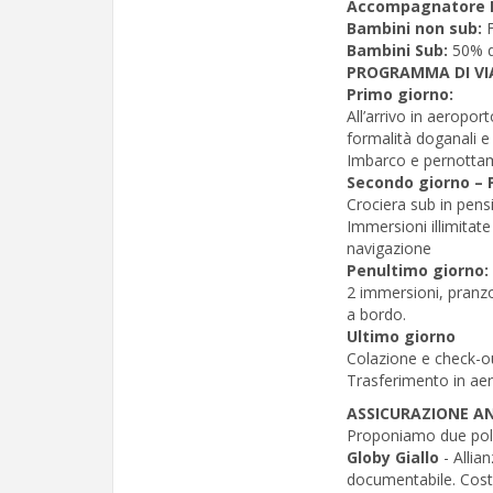
Accompagnatore 
Bambini non sub:
Bambini Sub:
50% q
PROGRAMMA DI VI
Primo giorno:
All’arrivo in aeropo
formalità doganali e
Imbarco e pernotta
Secondo giorno – 
Crociera sub in pen
Immersioni illimitate
navigazione
Penultimo giorno:
2 immersioni, pranz
a bordo.
Ultimo giorno
Colazione e check-ou
Trasferimento in aero
ASSICURAZIONE 
Proponiamo due poliz
Globy Giallo
- Allia
documentabile. Cost