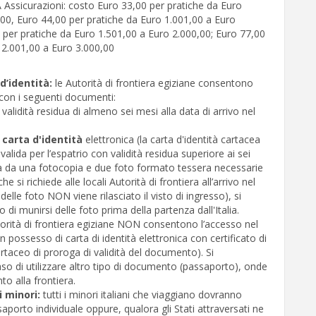
 Assicurazioni: costo Euro 33,00 per pratiche da Euro
00, Euro 44,00 per pratiche da Euro 1.001,00 a Euro
 per pratiche da Euro 1.501,00 a Euro 2.000,00; Euro 77,00
 2.001,00 a Euro 3.000,00
d’identità:
le Autorità di frontiera egiziane consentono
 con i seguenti documenti:
validità residua di almeno sei mesi alla data di arrivo nel
,
carta d'identità
elettronica (la carta d'identità cartacea
valida per l’espatrio con validità residua superiore ai sei
da una fotocopia e due foto formato tessera necessarie
he si richiede alle locali Autorità di frontiera all’arrivo nel
lle foto NON viene rilasciato il visto di ingresso), si
i munirsi delle foto prima della partenza dall'Italia.
torità di frontiera egiziane NON consentono l’accesso nel
in possesso di carta di identità elettronica con certificato di
rtaceo di proroga di validità del documento). Si
so di utilizzare altro tipo di documento (passaporto), onde
to alla frontiera.
i minori:
tutti i minori italiani che viaggiano dovranno
aporto individuale oppure, qualora gli Stati attraversati ne