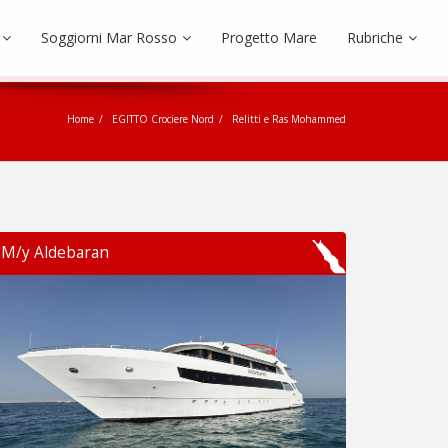
Soggiorni Mar Rosso
Progetto Mare
Rubriche
Home
EGITTO Crociere Nord
Relitti e Ras Mohammed
M/y Aldebaran