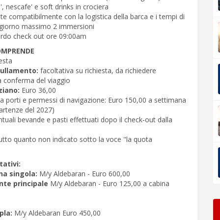
', nescafe' e soft drinks in crociera
tate compatibilmente con la logistica della barca e i tempi di
 giorno massimo 2 immersioni
ordo check out ore 09:00am
OMPRENDE
iesta
ullamento:
facoltativa su richiesta, da richiedere
a conferma del viaggio
iziano:
Euro 36,00
a porti e permessi di navigazione: Euro 150,00 a settimana
partenze del 2027)
tuali bevande e pasti effettuati dopo il check-out dalla
utto quanto non indicato sotto la voce "la quota
ativi:
a singola:
M/y Aldebaran - Euro 600,00
nte principale
M/y Aldebaran - Euro 125,00 a cabina
pla:
M/y Aldebaran Euro 450,00