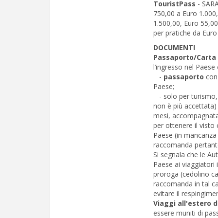
TouristPass
- SARA
750,00 a Euro 1.000,
1.500,00, Euro 55,00
per pratiche da Euro
DOCUMENTI
Passaporto/Carta 
l’ingresso nel Paese
-
passaporto
con 
Paese;
- solo per turismo
non è più accettata) 
mesi, accompagnata 
per ottenere il visto c
Paese (in mancanza de
raccomanda pertanto d
Si segnala che le Au
Paese ai viaggiatori 
proroga (cedolino ca
raccomanda in tal ca
evitare il respingimen
Viaggi all'estero d
essere muniti di pass