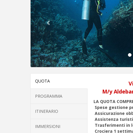
QUOTA
V
M/y Aldebar
PROGRAMMA
LA QUOTA COMPR
Spese gestione pr
ITINERARIO
Assicurazione obb
Assistenza turisti
Trasferimenti in 
IMMERSIONI
Crociera 1 setti