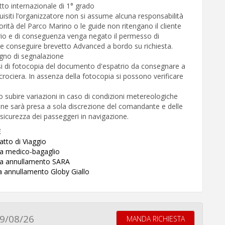
vetto internazionale di 1° grado
quisiti l’organizzatore non si assume alcuna responsabilità
torità del Parco Marino o le guide non ritengano il cliente
ario e di conseguenza venga negato il permesso di
e conseguire brevetto Advanced a bordo su richiesta.
gno di segnalazione
i di fotocopia del documento d'espatrio da consegnare a
rociera. In assenza della fotocopia si possono verificare
 subire variazioni in caso di condizioni metereologiche
one sarà presa a sola discrezione del comandante e delle
 sicurezza dei passeggeri in navigazione.
E
atto di Viaggio
za medico-bagaglio
zza annullamento SARA
za annullamento Globy Giallo
9/08/26
MANDA RICHIESTA