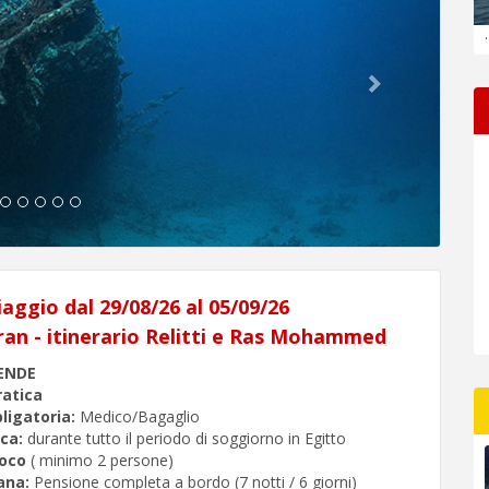
.
iaggio dal 29/08/26 al 05/09/26
an - itinerario Relitti e Ras Mohammed
ENDE
atica
ligatoria:
Medico/Bagaglio
ca:
durante tutto il periodo di soggiorno in Egitto
loco
( minimo 2 persone)
mana:
Pensione completa a bordo (7 notti / 6 giorni)