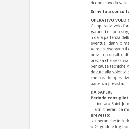
riconoscano la validit
Si invita a consult
OPERATIVO VOLO 
Gli operativi volo fo
garantiti e sono sog
h dalla partenza dell
eventuali danni o m
Aeree si riservano il
previsto con altro di
precisa che nessuna 
per cause tecniche /
dovute alla volontà 
che l'orario operativ
partenza prevista.
DA SAPERE
Periodo consigliat
-
itineraro Saint Joh
- altri itinerari: da
Brevetto:
- itinerari che incl
o 2° grado e log-boo