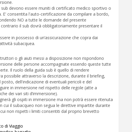
rsione.
 sub devono essere muniti di certificato medico sportivo o
. E' consentita l'auto-certificazione da compilare a bordo,
pondendo NO a tutte le domande del presente
o contrario il sub dovrà obbligatoriamente presentare il
ssere in possesso di un’assicurazione che copra dai
'attività subacquea.
struttori o gli aiuti messi a disposizione non rispondono
mersione delle persone accompagnate essendo queste tutte
erte. Il ruolo della guida sub è quello di rendere
ra possibile attraverso la descrizione, durante il briefing,
l posto, dell'indicazione di eventuali pericoli e del
re in immersione nel rispetto delle regole (atte a
che dei vari siti d’immersione).
nerà gli ospiti in immersione ma non potrà essere ritenuta
n cui il subacqueo non segua le direttive impartite durante
 cui non rispetti i limiti consentiti dal proprio brevetto
to di Viaggio
 medico-bagaglio