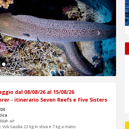
.
aggio dal 08/08/26 al 15/08/26
rer - itinerario Seven Reefs e Five Sisters
NDE
tica
eddah a/r
:
Voli Saudia 23 kg in stiva e 7 kg a mano