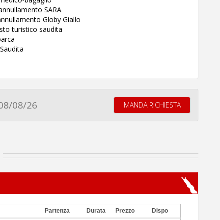
a annullamento SARA
annullamento Globy Giallo
sto turistico saudita
barca
 Saudita
08/08/26
MANDA RICHIESTA
Partenza
Durata
Prezzo
Dispo