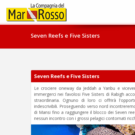
Seven Reefs e Five Sisters
Seven Reefs e Five Sisters
Le crociere oneway da Jeddah a Yanbu e viceversa
immergerci nei favolosi Five Sisters di Rabigh acc
straordinaria. Ognuno di loro ci offrirà l'oppor
indescrivibili. Proseguendo verso nord incontreremo 
di Mansi fino a raggiungere il blocco dei Seven re
nessun incontro con i grossi pelagici contornati ricc
Previous