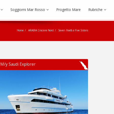
Soggiorni Mar Rosso
Progetto Mare
Rubriche
Home
ARABIA Crociere Nord
Seven Reefs e Five Sisters
M/y Saudi Explorer