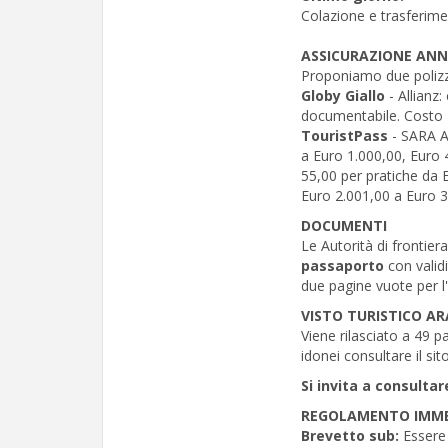
Colazione e trasferiment
ASSICURAZIONE AN
Proponiamo due polizze
Globy Giallo
- Allianz
documentabile. Costo 
TouristPass
- SARA As
a Euro 1.000,00, Euro 
55,00 per pratiche da 
Euro 2.001,00 a Euro 
DOCUMENTI
Le Autorità di frontier
passaporto
con validi
due pagine vuote per l'
VISTO TURISTICO AR
Viene rilasciato a 49 pa
idonei consultare il sit
Si invita a consultar
REGOLAMENTO IMME
Brevetto sub:
Essere 