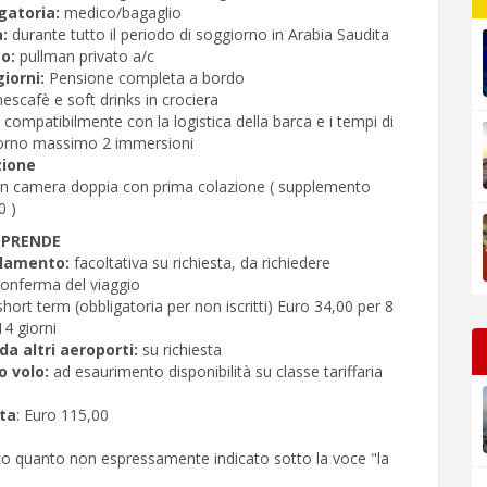
gatoria:
medico/bagaglio
:
durante tutto il periodo di soggiorno in Arabia Saudita
co:
pullman privato a/c
giorni:
Pensione completa a bordo
nescafè e soft drinks in crociera
te compatibilmente con la logistica della barca e i tempi di
iorno massimo 2 immersioni
zione
in camera doppia con prima colazione ( supplemento
0 )
MPRENDE
llamento:
facoltativa su richiesta, da richiedere
conferma del viaggio
 short term (obbligatoria per non iscritti) Euro 34,00 per 8
14 giorni
a altri aeroporti:
su richiesta
o volo:
ad esaurimento disponibilità su classe tariffaria
ita
: Euro 115,00
to quanto non espressamente indicato sotto la voce "la