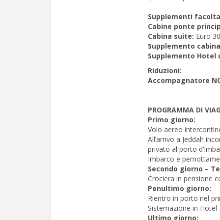
Supplementi facoltat
Cabine ponte princip
Cabina suite:
Euro 30
Supplemento cabina
Supplemento Hotel u
Riduzioni:
Accompagnatore NO
PROGRAMMA DI VIAG
Primo giorno:
Volo aereo intercontine
All’arrivo a Jeddah inc
privato al porto d'imb
Imbarco e pernottame
Secondo giorno – Te
Crociera in pensione c
Penultimo giorno:
Rientro in porto nel p
Sistemazione in Hotel
Ultimo giorno: