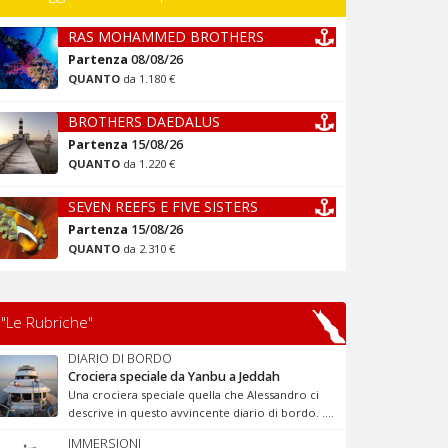
RAS MOHAMMED BROTHERS
Partenza
08/08/26
QUANTO
da 1.180 €
BROTHERS DAEDALUS
Partenza
15/08/26
QUANTO
da 1.220 €
SEVEN REEFS E FIVE SISTERS
Partenza
15/08/26
QUANTO
da 2.310 €
"Le Rubriche"
DIARIO DI BORDO
Crociera speciale da Yanbu a Jeddah
Una crociera speciale quella che Alessandro ci
descrive in questo avvincente diario di bordo. ....
IMMERSIONI