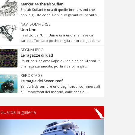
Marker 44 sha'ab Suflani
Sha’ab Suflani è una di quelle immersioni che
con le giuste condizioni può garantire incontri ....
NAVI SOMMERSE
Unn Unn
Il relitto dell’Unn Unn è una enorme nave da
carico affondato poche miglia a nord di Jeddah a
...
SEGNALIBRO
Le ragazze di Riad
L’autrice si chiama Rajaa al-Sanie ed ha 24 anni. E’
una ragazza saudita, porta il velo, ha gli ....
REPORTAGE
Le magie dei Seven reef
Yanbu è da sempre uno degli snodi commerciali
più importanti del mondo, dalle spezie ....
Guarda la galleria
Previous
Next