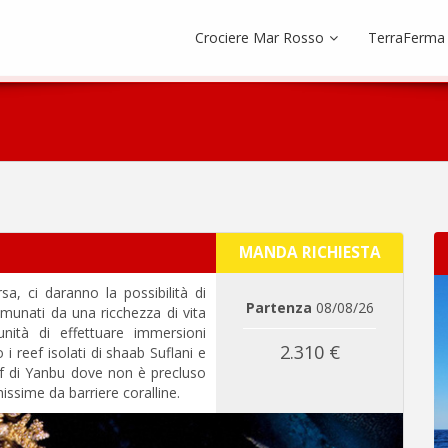
Crociere Mar Rosso
TerraFerma
MANDA RICHIESTA
, ci daranno la possibilità di
Partenza
08/08/26
omunati da una ricchezza di vita
tunità di effettuare immersioni
2.310 €
i reef isolati di shaab Suflani e
ef di Yanbu dove non è precluso
hissime da barriere coralline.
Next