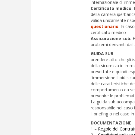
internazionale di imme
Certificato medico:
I
della camera iperbarica
valida unicamente ris
questionario
. In cas
certificato medico
Assicurazione sub:
E
problemi derivanti dall
GUIDA SUB
prendere atto che gli i
della sicurezza in im
brevettate e quindi esp
l’immersione il più sicu
delle caratteristiche de
comportamento da segui
prevenire le problemati
La guida sub accompag
responsabile nel caso i
il briefing o nel caso in
DOCUMENTAZIONE
1 –
Regole del Contrat
2 –
Condizioni polizza