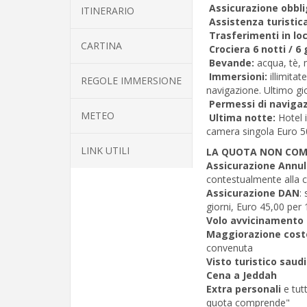
Assicurazione obbli
ITINERARIO
Assistenza turistica
Trasferimenti in lo
CARTINA
Crociera 6 notti / 6 
Bevande:
acqua, tè, 
Immersioni:
illimita
REGOLE IMMERSIONE
navigazione. Ultimo g
Permessi di naviga
METEO
Ultima notte:
Hotel 
camera singola Euro 5
LINK UTILI
LA QUOTA NON CO
Assicurazione Annu
contestualmente alla 
Assicurazione DAN
:
giorni, Euro 45,00 per 
Volo avvicinamento d
Maggiorazione cost
convenuta
Visto turistico saud
Cena a Jeddah
Extra personali
e tut
quota comprende"