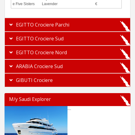
e Five Sisters
Lavender
€
EGITTO Crociere Parchi
EGITTO Crociere Sud
EGITTO Crociere Nord
ARABIA Crociere Sud
GIBUTI Crociere
M/y Saudi Explorer
....