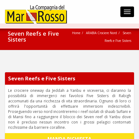
Toggl
navig
Seven Reefs e Five
Home
ARABIA Crociere Nord
Seven
Sisters
Reefs e Five Sisters
Seven Reefs e Five Sisters
Le crociere oneway da Jeddah a Yanbu e viceversa, ci daranno la
possibilità di immergerci nei favolosi Five Sisters di Rabigh
accomunati da una ricchezza di vita straordinaria. Ognuno di loro ci
offrirà l'opportunità di effettuare immersioni indescrivibili.
Proseguendo verso nord incontreremo i reef isolati di shaab Suflani e
di Mansi fino a raggiungere il blocco dei Seven reef di Yanbu dove
non è precluso nessun incontro con i grossi pelagici contornati
ricchissime da barriere coralline.