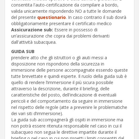
consentita l'auto-certificazione da compilare a bordo,
valida unicamente rispondendo NO a tutte le domande
del presente
questionario
. In caso contrario il sub dovrà
obbligatoriamente presentare il certificato medico
Assicurazione sub:
Essere in possesso di
un’assicurazione che copra dai problemi derivanti
dall'attività subacquea.
GUIDA SUB
prendere atto che gli istruttori o gli aiuti messi a
disposizione non rispondono della sicurezza in
immersione delle persone accompagnate essendo queste
tutte brevettate e quindi esperte. Il ruolo della guida sub è
quello di rendere l’immersione il più sicura possibile
attraverso la descrizione, durante il briefing, delle
caratteristiche del posto, dell'indicazione di eventuali
pericoli e del comportamento da seguire in immersione
nel rispetto delle regole (atte a prevenire le problematiche
dei vari siti d’immersione).
La guida sub accompagnerà gli ospiti in immersione ma
non potrà essere ritenuta responsabile nel caso in cui il
subacqueo non segua le direttive impartite durante il
briefing o nel caso in cui non rispetti i limiti consentiti dal