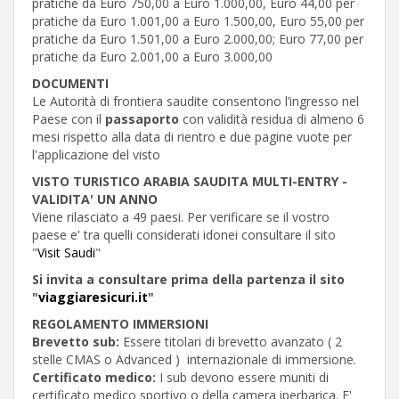
pratiche da Euro 750,00 a Euro 1.000,00, Euro 44,00 per
pratiche da Euro 1.001,00 a Euro 1.500,00, Euro 55,00 per
pratiche da Euro 1.501,00 a Euro 2.000,00; Euro 77,00 per
pratiche da Euro 2.001,00 a Euro 3.000,00
DOCUMENTI
Le Autorità di frontiera saudite consentono l’ingresso nel
Paese con il
passaporto
con validità residua di almeno 6
mesi rispetto alla data di rientro e due pagine vuote per
l'applicazione del visto
VISTO TURISTICO ARABIA SAUDITA MULTI-ENTRY -
VALIDITA' UN ANNO
Viene rilasciato a 49 paesi. Per verificare se il vostro
paese e' tra quelli considerati idonei consultare il sito
"
Visit Saudi
"
Si invita a consultare prima della partenza il sito
"
viaggiaresicuri.it
"
REGOLAMENTO IMMERSIONI
Brevetto sub:
Essere titolari di brevetto avanzato ( 2
stelle CMAS o Advanced ) internazionale di immersione.
Certificato medico:
I sub devono essere muniti di
certificato medico sportivo o della camera iperbarica. E'