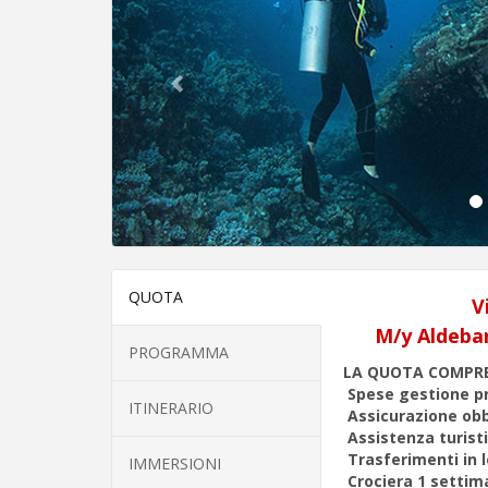
QUOTA
V
M/y Aldebar
PROGRAMMA
LA QUOTA COMPR
Spese gestione pr
ITINERARIO
Assicurazione obb
Assistenza turisti
Trasferimenti in 
IMMERSIONI
Crociera 1 setti