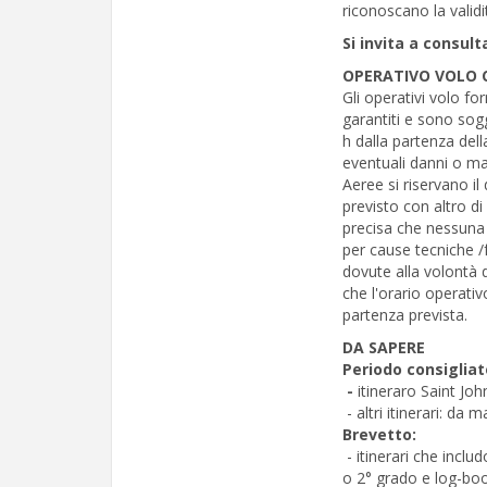
riconoscano la validit
Si invita a consult
OPERATIVO VOLO 
Gli operativi volo fo
garantiti e sono sog
h dalla partenza dell
eventuali danni o m
Aeree si riservano il
previsto con altro di
precisa che nessuna 
per cause tecniche /
dovute alla volontà 
che l'orario operativ
partenza prevista.
DA SAPERE
Periodo consigliat
-
itineraro Saint Joh
- altri itinerari: da
Brevetto:
- itinerari che incl
o 2° grado e log-boo