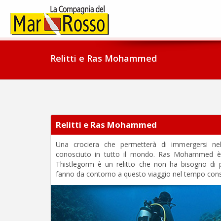
Relitti e Ras Mohammed
Relitti e Ras Mohammed
Una crociera che permetterà di immergersi nel
conosciuto in tutto il mondo. Ras Mohammed è l
Thistlegorm è un relitto che non ha bisogno di p
fanno da contorno a questo viaggio nel tempo consig
Previous