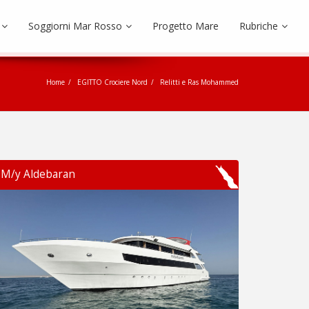
Soggiorni Mar Rosso
Progetto Mare
Rubriche
Home
EGITTO Crociere Nord
Relitti e Ras Mohammed
M/y Aldebaran