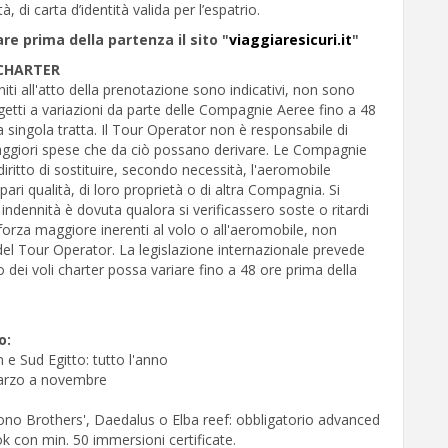
à, di carta d’identità valida per l’espatrio.
are prima della partenza il sito "
viaggiaresicuri.it
"
CHARTER
rniti all'atto della prenotazione sono indicativi, non sono
getti a variazioni da parte delle Compagnie Aeree fino a 48
a singola tratta. Il Tour Operator non è responsabile di
aggiori spese che da ciò possano derivare. Le Compagnie
 diritto di sostituire, secondo necessità, l'aeromobile
 pari qualità, di loro proprietà o di altra Compagnia. Si
indennità è dovuta qualora si verificassero soste o ritardi
forza maggiore inerenti al volo o all'aeromobile, non
del Tour Operator. La legislazione internazionale prevede
o dei voli charter possa variare fino a 48 ore prima della
o:
n e Sud Egitto: tutto l'anno
 marzo a novembre
udono Brothers', Daedalus o Elba reef: obbligatorio advanced
k con min. 50 immersioni certificate.