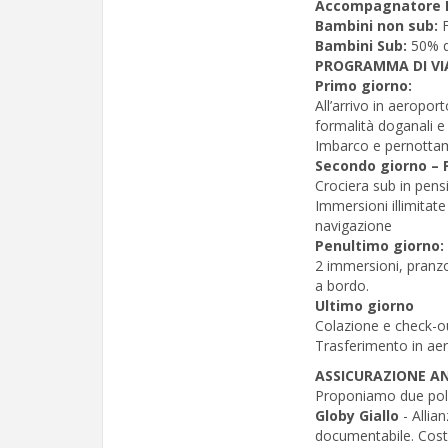
Accompagnatore 
Bambini non sub:
Bambini Sub:
50% q
PROGRAMMA DI VI
Primo giorno:
All’arrivo in aeropo
formalità doganali e
Imbarco e pernotta
Secondo giorno – 
Crociera sub in pen
Immersioni illimitate
navigazione
Penultimo giorno:
2 immersioni, pranz
a bordo.
Ultimo giorno
Colazione e check-ou
Trasferimento in aero
ASSICURAZIONE 
Proponiamo due poliz
Globy Giallo
- Allia
documentabile. Cost