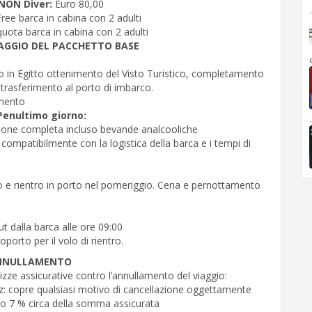
NON Diver:
Euro 80,00
Free barca in cabina con 2 adulti
uota barca in cabina con 2 adulti
AGGIO DEL PACCHETTO BASE
rto in Egitto ottenimento del Visto Turistico, completamento
 trasferimento al porto di imbarco.
mento
Penultimo giorno:
.
sione completa incluso bevande analcooliche
 compatibilmente con la logistica della barca e i tempi di
.
o e rientro in porto nel pomeriggio. Cena e pernottamento
t dalla barca alle ore 09:00
porto per il volo di rientro.
ANNULLAMENTO
ze assicurative contro l’annullamento del viaggio:
nz: copre qualsiasi motivo di cancellazione oggettamente
o 7 % circa della somma assicurata