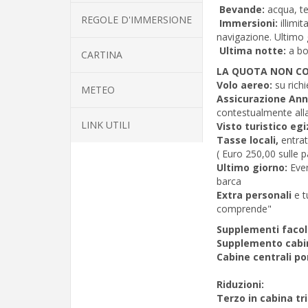
Bevande:
acqua, te
REGOLE D'IMMERSIONE
Immersioni:
illimi
navigazione. Ultimo
Ultima notte:
a b
CARTINA
LA QUOTA NON C
Volo aereo:
su rich
METEO
Assicurazione Ann
contestualmente all
LINK UTILI
Visto turistico eg
Tasse locali,
entrat
( Euro 250,00 sulle 
Ultimo giorno:
Even
barca
Extra personali
e t
comprende"
Supplementi facolt
Supplemento cabin
Cabine centrali po
Riduzioni:
Terzo in cabina tri