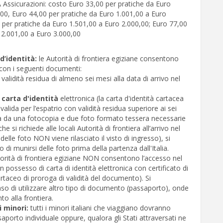
 Assicurazioni: costo Euro 33,00 per pratiche da Euro
00, Euro 44,00 per pratiche da Euro 1.001,00 a Euro
 per pratiche da Euro 1.501,00 a Euro 2.000,00; Euro 77,00
 2.001,00 a Euro 3.000,00
d’identità:
le Autorità di frontiera egiziane consentono
 con i seguenti documenti:
validità residua di almeno sei mesi alla data di arrivo nel
,
carta d'identità
elettronica (la carta d'identità cartacea
valida per l’espatrio con validità residua superiore ai sei
da una fotocopia e due foto formato tessera necessarie
he si richiede alle locali Autorità di frontiera all’arrivo nel
lle foto NON viene rilasciato il visto di ingresso), si
i munirsi delle foto prima della partenza dall'Italia.
torità di frontiera egiziane NON consentono l’accesso nel
in possesso di carta di identità elettronica con certificato di
rtaceo di proroga di validità del documento). Si
so di utilizzare altro tipo di documento (passaporto), onde
to alla frontiera.
i minori:
tutti i minori italiani che viaggiano dovranno
aporto individuale oppure, qualora gli Stati attraversati ne