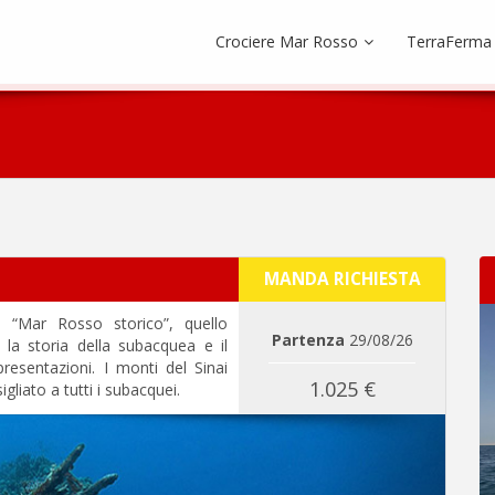
Crociere Mar Rosso
TerraFerma
MANDA RICHIESTA
 “Mar Rosso storico”, quello
Partenza
29/08/26
a storia della subacquea e il
resentazioni. I monti del Sinai
1.025 €
liato a tutti i subacquei.
Next