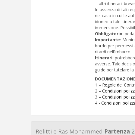
- altri itinerari: bre
In assenza di tali re
nel caso in cui le au
idoneo a tale itiner
immersione. Possibil
Obbligatorio:
peda
Importante:
Munirs
bordo per permessi c
ritardi nell’imbarco.
Itinerari:
potrebbero
avverse. Tale decisi
guide per tutelare la
DOCUMENTAZION
1 –
Regole del Contr
2 –
Condizioni poliz
3 –
Condizioni poli
4 -
Condizioni poliz
Relitti e Ras Mohammed
Partenza
2