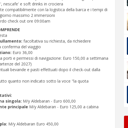
', nescafe' e soft drinks in crociera
tate compatibilmente con la logistica della barca e i tempi di
 giorno massimo 2 immersioni
ordo check out ore 09:00am
OMPRENDE
iesta
ullamento:
facoltativa su richiesta, da richiedere
a conferma del viaggio
iziano:
Euro 36,00
a porti e permessi di navigazione: Euro 150,00 a settimana
partenze del 2027)
tuali bevande e pasti effettuati dopo il check-out dalla
utto quanto non indicato sotto la voce "la quota
ativi:
a singola:
M/y Aldebaran - Euro 600,00
nte principale
M/y Aldebaran - Euro 125,00 a cabina
pla:
M/y Aldebaran Euro 450,00