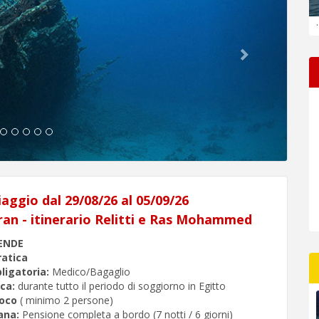
.
iaggio dal 29/08/26 al 05/09/26
an - itinerario Relitti e Ras Mohammed
ENDE
atica
ligatoria:
Medico/Bagaglio
ca:
durante tutto il periodo di soggiorno in Egitto
loco
( minimo 2 persone)
mana:
Pensione completa a bordo (7 notti / 6 giorni)