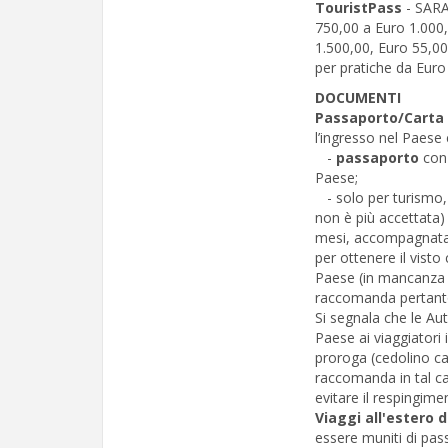
TouristPass
- SARA
750,00 a Euro 1.000,
1.500,00, Euro 55,00
per pratiche da Euro
DOCUMENTI
Passaporto/Carta 
l’ingresso nel Paese
-
passaporto
con 
Paese;
- solo per turismo
non è più accettata) 
mesi, accompagnata 
per ottenere il visto c
Paese (in mancanza de
raccomanda pertanto d
Si segnala che le Au
Paese ai viaggiatori 
proroga (cedolino ca
raccomanda in tal ca
evitare il respingimen
Viaggi all'estero d
essere muniti di pass