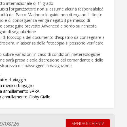
vetto internazionale di 1° grado
quisiti l’organizzatore non si assume alcuna responsabilità
torità del Parco Marino o le guide non ritengano il cliente
ario e di conseguenza venga negato il permesso di
e conseguire brevetto Advanced a bordo su richiesta.
gno di segnalazione
i di fotocopia del documento d'espatrio da consegnare a
rociera. In assenza della fotocopia si possono verificare
 subire variazioni in caso di condizioni metereologiche
one sarà presa a sola discrezione del comandante e delle
 sicurezza dei passeggeri in navigazione.
E
atto di Viaggio
za medico-bagaglio
zza annullamento SARA
za annullamento Globy Giallo
9/08/26
MANDA RICHIESTA