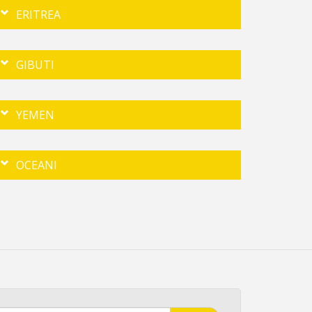
ERITREA
GIBUTI
YEMEN
OCEANI