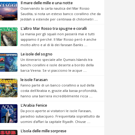
Il mare delle mille e una notte
Osservando la carta nautica del Mar Rosso
Saudita, si nota un esteso banco corallino che da
Jeddah si estende per centinaia di chilometri ....
L'altro Mar Rosso tra spugne e coralli
La mania per gli squali non passerà mai e tutti
sappiamo il perché. Il Mar Rosso però è anche
molto altro e al di là dei farasan Banks ....
Le isole del sogno
Un itinerario speciale alle Qumais Islands tra
banchi corallini e isole deserte a bordo della
barca Veena. Se vi piacciono le acque ....
le isole Farasan
Fanno parte di un banco corallino a sud della
costa dell’Arabia e, grazie alla bassa profondità,
hanno una barriera incredibilmente ricca ....
L’Arabia Fenice
Da poco aperte ai visitatori le isole Farasan,
paradiso subacqueo. Frequentata soprattutto da
uomini d’affari la capitale Riyadh. Chiuse ....
L’isola delle mille sorprese