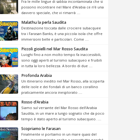
Fra le mille lingue di sabbia incontaminata che si
possono incontrare nel Mare d’Arabia ce n’è una
davvero speciale, che vi rimarrà ....
Malathu la perla Saudita
Destinazione toccata dalle crociere subacquee
tra i Farasan Banks, è una piccola isola che offre
immersioni belle e particolari. Come ....
Piccoli gioielli nel Mar Rosso Saudita
Luoghi fino a non molto tempo fa inaccessibili,
sono oggi aperti al turismo subacqueo e fruibili
in tutta la loro bellezza. A bordo di due ....
Profonda Arabia
Un itinerario inedito nel Mar Rosso, alla scoperta
delle isole e dei fondali di un banco corallino
praticamente ancora inesplorato ....
Rosso d’Arabia
Siamo sul versante del Mar Rosso dell’Arabia
Saudita, in un mare a lungo sognato che da poco
tempo è stato aperto al turismo subacqueo. ....
Scopriamo le Farasan
Finalmente vi portiamo in un mare quasi del
tutto incontaminato anche e soprattutto perché,