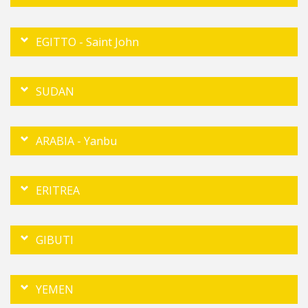
EGITTO - Saint John
SUDAN
ARABIA - Yanbu
ERITREA
GIBUTI
YEMEN