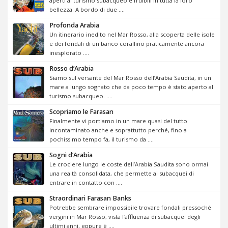
aperti al turismo subacqueo e fruibili in tutta la loro
bellezza. A bordo di due ....
Profonda Arabia
Un itinerario inedito nel Mar Rosso, alla scoperta delle isole
e dei fondali di un banco corallino praticamente ancora
inesplorato ....
Rosso d’Arabia
Siamo sul versante del Mar Rosso dell’Arabia Saudita, in un
mare a lungo sognato che da poco tempo è stato aperto al
turismo subacqueo. ....
Scopriamo le Farasan
Finalmente vi portiamo in un mare quasi del tutto
incontaminato anche e soprattutto perché, fino a
pochissimo tempo fa, il turismo da ....
Sogni d’Arabia
Le crociere lungo le coste dell’Arabia Saudita sono ormai
una realtà consolidata, che permette ai subacquei di
entrare in contatto con ....
Straordinari Farasan Banks
Potrebbe sembrare impossibile trovare fondali pressoché
vergini in Mar Rosso, vista l’affluenza di subacquei degli
ultimi anni, eppure è ....