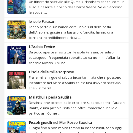
Un itinerario speciale alle Qumais Islands tra banchi corallini
e isole deserte a bordo della barca Veena. Se vi piacciono
le acque ....
le isole Farasan
Fanno parte di un banco corallino a sud della costa
dell’Arabia e, grazie alla bassa profondità, hanno una
barriera incredibilmente ricca ....
L’Arabia Fenice
Da poco aperte ai visitatori le isole Farasan, paradiso
subacqueo. Frequentata soprattutto da uomini d’affari la
capitale Riyadh. Chiuse ....
L’isola delle mille sorprese
Fra le mille lingue di sabbia incontaminata che si possono
incontrare nel Mare d’Arabia ce n’è una davvero speciale,
che vi rimarrà ....
Malathu la perla Saudita
Destinazione toccata dalle crociere subacquee tra i Farasan
Banks, è una piccola isola che offre immersioni belle e
particolari. Come ....
Piccoli gioielli nel Mar Rosso Saudita
Luoghi fino a non molto tempo fa inaccessibili, sono oggi